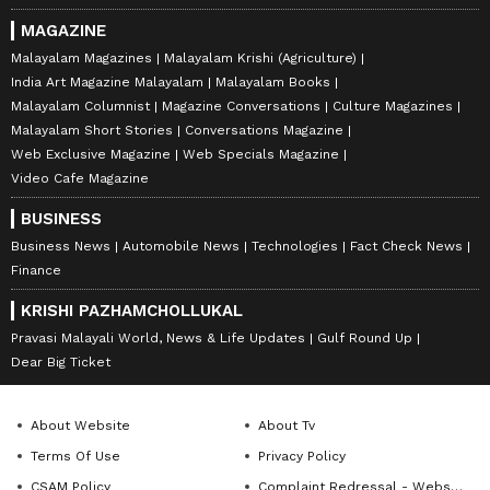
MAGAZINE
Malayalam Magazines
Malayalam Krishi (Agriculture)
India Art Magazine Malayalam
Malayalam Books
Malayalam Columnist
Magazine Conversations
Culture Magazines
Malayalam Short Stories
Conversations Magazine
Web Exclusive Magazine
Web Specials Magazine
Video Cafe Magazine
BUSINESS
Business News
Automobile News
Technologies
Fact Check News
Finance
KRISHI PAZHAMCHOLLUKAL
Pravasi Malayali World, News & Life Updates
Gulf Round Up
Dear Big Ticket
About Website
About Tv
Terms Of Use
Privacy Policy
CSAM Policy
Complaint Redressal - Website