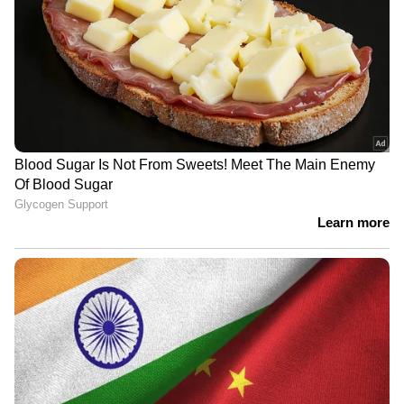
ഫോണ്‍ ലൊക്കേഷന്‍ വിവരങ്ങള്‍ മുന്നിലേക്ക്
ഇട്ടതോടെ അഫ്താബ് പൂനാവാലയുടെ
നിയന്ത്രണം തെറ്റി. അയാള്‍ പൊട്ടിത്തെറിച്ചു.
വിചിത്രമായ വിശദീകരണങ്ങള്‍ നല്‍കാന്‍
തുടങ്ങി. ഒരോ തെളിവുകളായി പൊലീസ്
നിരത്തിയതോടെ അയാള്‍ ഒടുവില്‍ കുറ്റം
സമ്മതിച്ചു.
ശ്രദ്ധയുടെ കൂടുതൽ ശരീരാവശിഷ്ടങ്ങൾ
കിട്ടി: ഫ്രിഡ്ജിൽ സൂക്ഷിച്ച മുഖം
ഇടയ്ക്കിടെ എടുത്ത് നോക്കിയെന്ന്
അഫ്ത്താബ്