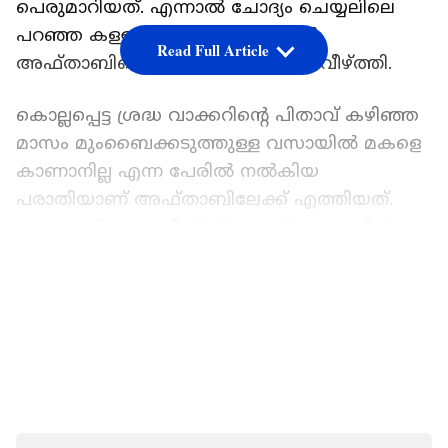
പെരുമാറിയത്. എന്നാല്‍ ചോദ്യം ചെയ്യലിലെ
പറഞ്ഞ കള്ളങ്ങള്‍ തന്നെ ഒടുവില്‍
Read Full Article
അഫ്താബിന്‍റെ കൈയ്യില്‍ വിലങ്ങ് വീഴ്ത്തി.
കൊല്ലപ്പെട്ട ശ്രദ്ധ വാക്കറിന്റെ പിതാവ് കഴിഞ്ഞ
മാസം മുംബൈക്കടുത്തുള്ള വസായിൽ മകളെ
കാണാനില്ല എന്ന പേരില്‍ നല്‍കിയ
പരാതിയാണ് അഫ്താബിലേക്ക് എത്തിയത്.
മഹാരാഷ്ട്ര പൊലീസില്‍ എത്തിയ കേസില്‍
ഒക്ടോബർ 26 ന് അഫ്താബ് പൂനാവാലയെ
LATEST VIDEOS
പൊലീസ് ചോദ്യം ചെയ്യാൻ വിളിപ്പിച്ചിരുന്നു.
മെയ് മാസം 22ന് വഴക്കുണ്ടായതിനെ തുടര്‍ന്ന്
ശ്രദ്ധ ദില്ലിയിലെ മെഹ്‌റൗളി ഏരിയയിലെ
ഛത്തർപൂരിലെ വാടക ഫ്‌ളാറ്റിൽ നിന്ന്
ഇറങ്ങിപ്പോയതായി അഫ്താബ് പോലീസിനോട്
പറഞ്ഞു.