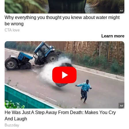
ശ്രദ്ധ തന്‍റെ മൊബൈൽ ഫോൺ മാത്രമാണ്
ഫ്ലാറ്റില്‍ നിന്നും ഇറങ്ങിപ്പോകുമ്പോള്‍
എടുത്തതെന്നും. വസ്ത്രങ്ങളും മറ്റ്
RECOMMENDED STORIES
സാധനങ്ങളും ഉപേക്ഷിച്ചാണ് പോയതെന്നും
അഫ്താബ് പൊലീസിനോട് ആദ്യം പറഞ്ഞു.