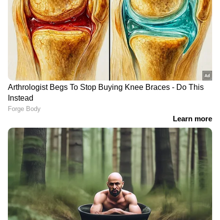
DOWNLOAD APP
ഇന്ത്യയിലെയും ലോകമെമ്പാടുമുള്ള എല്ലാ
Crime News
അറിയാൻ എപ്പോഴും
ഏഷ്യാനെറ്റ് ന്യൂസ് വാർത്തകൾ.
Malayalam
News
തത്സമയ അപ്‌ഡേറ്റുകളും
ആഴത്തിലുള്ള വിശകലനവും സമഗ്രമായ
റിപ്പോർട്ടിംഗും — എല്ലാം ഒരൊറ്റ സ്ഥലത്ത്.
ഏത് സമയത്തും, എവിടെയും
വിശ്വസനീയമായ വാർത്തകൾ ലഭിക്കാൻ
Asianet News Malayalam