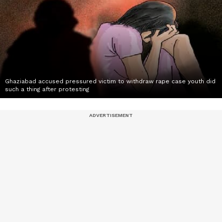
Ghaziabad accused pressured victim to withdraw rape case youth did
such a thing after protesting