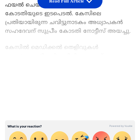
Read Full Article
ഫയൽ ചെയ്ത ഹർജിയിൽ സുപ്രീം
കോടതിയുടെ ഇടപെടൽ. കേസിലെ
പ്രതിയായിരുന്ന ചവിട്ടുനാടകം അധ്യാപകൻ
സഹദേവന് സുപ്രീം കോടതി നോട്ടീസ് അയച്ചു.
കേസിൽ മെഡിക്കൽ തെളിവുകൾ
ഹൈക്കോടതി പരിഗണിച്ചില്ലെന്നാണ്
കേരളത്തിന്‍റെ വാദം. പ്രോസിക്യൂഷന്‍റെ പ്രധാന
LATEST VIDEOS
കണ്ടെത്തലുകൾ പലതും പരിഗണിക്കാതെ
കോടതിയുടെ ഭാഗത്ത് നിന്ന് കേസിൽ പിഴവ്
സംഭവിച്ചെന്നും ഹർജിയിലൂടെ സംസ്ഥാനം
ചൂണ്ടികാട്ടിയിട്ടുണ്ട്. സംസ്ഥാനത്തിന്‍റെ
സ്റ്റാൻഡിംഗ് കൗൺസൽ ഹർഷാദ് വി ഹമീദാണ്
ഹർജി ഫയൽ ചെയ്തത്. കേസ് ഒക്ടോബർ
പത്തിന് കോടതി വീണ്ടും പരിഗണിക്കും.
പുത്തൻതോട് സ്കൂളിന്‍റെ വാർഷിക