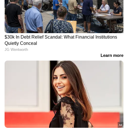
DOWNLOAD APP
ഇന്ത്യയിലെയും ലോകമെമ്പാടുമുള്ള എല്ലാ
Crime News
അറിയാൻ എപ്പോഴും
ഏഷ്യാനെറ്റ് ന്യൂസ് വാർത്തകൾ.
Malayalam
News
തത്സമയ അപ്‌ഡേറ്റുകളും
ആഴത്തിലുള്ള വിശകലനവും സമഗ്രമായ
റിപ്പോർട്ടിംഗും — എല്ലാം ഒരൊറ്റ സ്ഥലത്ത്.
ഏത് സമയത്തും, എവിടെയും
വിശ്വസനീയമായ വാർത്തകൾ ലഭിക്കാൻ
Asianet News Malayalam