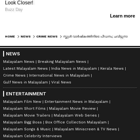
HOME
NEWS
CRIME NEWS
സ്കൂൾ വാർഷികത്തിനിടെ പീഡനം; ചവിട്ടുനാടകം അധ്യാപകനെ വെറുതെ വിട്ടതിനെതിരെ കേരള സർക്കാർ, ഇടപെട്ട് സുപ്രീം കോടതി
NEWS
Malayalam News
Breaking Malayalam News
Latest Malayalam News
India News in Malayalam
Kerala News
Crime News
International News in Malayalam
Gulf News in Malayalam
Viral News
ENTERTAINMENT
Malayalam Film New
Entertainment News in Malayalam
Malayalam Short Films
Malayalam Movie Review
Malayalam Movie Trailers
Malayalam Web Series
Malayalam Bigg Boss
Box Office Collection Malayalam
Malayalam Songs & Music
Malayalam Miniscreen & TV News
Malayalam Celebrity Interviews