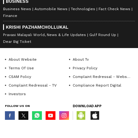
BUSINESS
Business News
Automobile News
Technologies
Fact Check News
Finance
KRISHI PAZHAMCHOLLUKAL
Pravasi Malayali World, News & Life Updates
Gulf Round Up
Dear Big Ticket
About Website
About Tv
Terms Of Use
Privacy Policy
CSAM Policy
Complaint Redressal - Website
Complaint Redressal - TV
Compliance Report Digital
Investors
FOLLOW US ON
DOWNLOAD APP
© Copyright 2026 Asianxt Digital Technologies Private Limited (Formerly
known as Asianet News Media & Entertainment Private Limited) | All Rights
Reserved