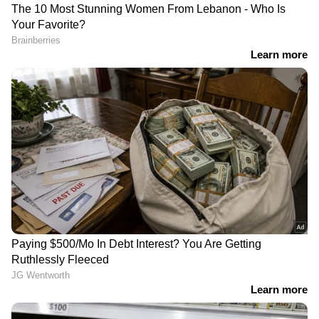
RECOMMENDED STORIES
അതേസമയം സുപ്രം കോടതിയിൽ നിന്ന്
പുറത്തുവരുന്ന മറ്റൊരു