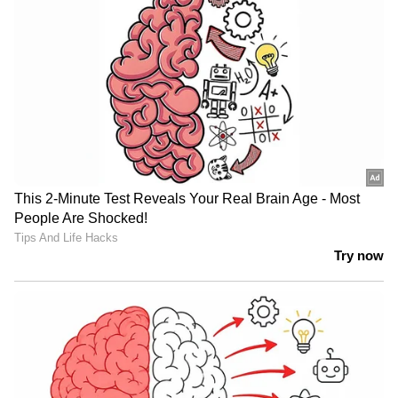
LATEST VIDEOS
ഭക്തജനങ്ങളുടെ കാശ് കക്കുന്ന
ഒരാളെ പോലും സർക്കാർ
വെറുതെവിട്ടില്ല: കെ മുരളീധരൻ
കാണാതായ ഗൗതം കൃഷ്ണൻ്റെ
അമ്മയുമായി നടത്തിയ ചർച്ചയിൽ
'ഡിമാൻ്റ് പരാമർശം; ഉദ്യോഗസ്ഥയെ
സ്ഥലംമാറ്റി|Kollam