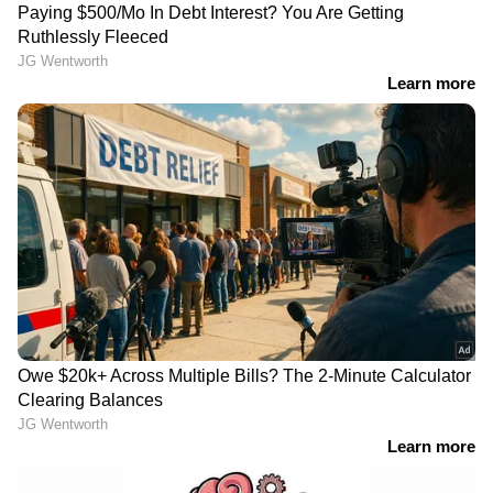
ട്രംപിന്റെ 'ഓപ്പറേഷൻ
നടന്നുപോകുമ്പോൾ
ചെക്ക്മേറ്റ്',
കമന്റടിച്ചത് ചോദ്യം
അമേരിക്കയിൽ
ചെയ്ത പെൺകുട്ടികൾക്ക്
പിടിയിലായത് 30 ഇന്ത്യൻ
നേരെ ആക്രമണം,
ട്രെക്ക് ഡ്രൈവർമാർ,
മുടിയിൽ പിടിച്ച് കറക്കി
നാടുകടത്തും
നിലത്തിട്ട് നെഞ്ചിൽ ചവിട്ടി,
അക്രമി സംഘത്തിൽ
യുവതികളും
ഏഷ്യാനെറ്റ് ന്യൂസ് ലൈവ് വീഡിയോ
കാണാം