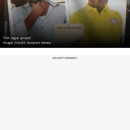
TVK rape arrest
Image Credit:
Asianet News