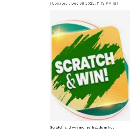
|
Updated :
Dec 08 2022, 11:13 PM IST
Scratch and win money frauds in kochi