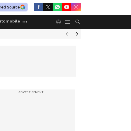
red Source
utomobile