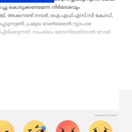
്ചു കൊടുക്കണമെന്ന നിർദേശവും
ബ്രാഞ്ച്, അക്കൗണ്ട് നമ്പർ, ഐ.എഫ്.എസ്.സി കോഡ്,
്പെടുന്നുണ്ട്. പ്രമുഖ ഓൺലൈൻ വ്യാപാര
്ചിരിക്കുന്നത്. സംശയം തോന്നിയതിനാല്‍ റോയ്
്ന് പരസ്യം; പണം വാങ്ങി തട്ടിപ്പ് നടത്തിയ
മുള്ള എല്ലാ
Crime News
അറിയാൻ
് വാർത്തകൾ.
Malayalam News
തത്സമയ
ള വിശകലനവും സമഗ്രമായ റിപ്പോർട്ടിംഗും —
ഏത് സമയത്തും, എവിടെയും വിശ്വസനീയമായ
et News Malayalam