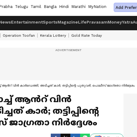
Prabha
Telugu
Tamil
Bangla
Hindi
Marathi
MyNation
Add Prefer
News
Entertainment
Sports
Magazine
Life
Pravasam
Money
Yatra
A
Operation Toofan
Kerala Lottery
Gold Rate Today
് ആൻറ് വിൻ കാര്‍ഡെത്തി, അടിച്ചത് കാര്‍; തട്ടിപ്പിന്റെ പുതുവഴി, പൊലീസ് ജാഗ്രതാ നിര്‍ദ്ദേശം
ാച്ച് ആൻറ് വിൻ
ത് കാര്‍; തട്ടിപ്പിന്റെ
ജാഗ്രതാ നിര്‍ദ്ദേശം