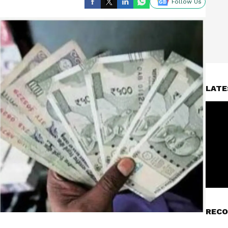
Follow Us
LATE
RECO