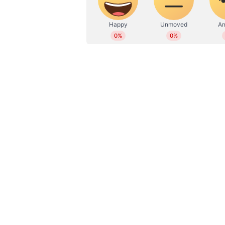
WD
Web Desk
സമ്മാനം ലഭിക്കുന്നതിന് തട്ടിപ
ആവശ്യപ്പെടുകയാണ് ചെയ്യുന്നത്.ഒപ്പ
അക്കൗണ്ടിലുള്ള തുക തട്ടിയെടുക്കു
വ്യാപകമാവുന്നുണ്ടെന്നും ജാഗ്രതയ
ജില്ലാ പൊലീസ് മേധാവി വിവേക് കുമാ