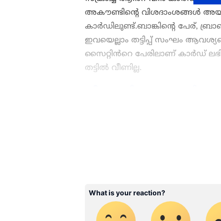
അകൗണ്ടിന്‍റെ വിശദാംശങ്ങൾ അയച
കാര്‍ഡിലുണ്ട്.ബാങ്കിന്‍റെ പേര്, 
ഇവയെല്ലാം തട്ടിപ്പ് സംഘം ആവശ്യപ
സൈറ്റിൻറെ പേരിലാണ് കാർഡ് ലഭിച
തട്ടില്‍ വീണില്ല.
വീട്ടുജോലിക്കാരെ എത്തിക്കാമെന
പ്രവാസി യുവതി പിടിയില്‍
ഇന്ത്യയിലെയും ലോകമെമ്പാടു
എപ്പോഴും ഏഷ്യാനെറ്റ് ന്യൂസ
അപ്‌ഡേറ്റുകളും ആഴത്തിലുള്
എല്ലാം ഒരൊറ്റ സ്ഥലത്ത്. 
വാർത്തകൾ ലഭിക്കാൻ
Asian
ABOUT THE AUTHOR