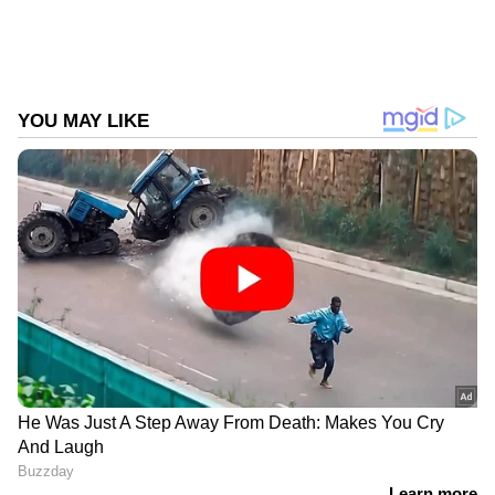
അമ്പലപ്പുഴ മുല്ലാത്ത് വളപ്പ് സ്വദേശി
ബാദുഷ(24)യാണ് അറസ്റ്റിലായത്. ഇയാളുടെ
സഹോദരന്‍ മാഹീനെയും കേസില്‍ പ്രതി
ചേര്‍ത്തിട്ടുണ്ട്. മാഹിന്‍ തല്‍സമയം സ്ഥലത്ത്
ഉണ്ടായിരുന്നില്ല. ഇയാള്‍ക്ക് വേണ്ടിയുള്ള
അന്വേഷണം പുരോഗമിക്കുകയാണെന്ന്
എക്‌സൈസ് അറിയിച്ചു. ആലപ്പുഴ റേഞ്ച്
ഇന്‍സ്‌പെക്ടര്‍ എസ് സതീഷിന്റെ
നേതൃത്വത്തില്‍ നടത്തിയ പരിശോധനയില്‍
എക്‌സൈസ് പ്രിവന്റ്റ്റീവ് ഓഫീസര്‍ ആന്റണി,
വനിതാ സിവില്‍ എക്‌സൈസ് ഓഫീസര്‍ വിജി
എം വി, സിവില്‍ എക്‌സൈസ് ഓഫീസര്‍മാരായ
മുസ്തഫ. എച്ച്, ബിയാസ്, മായാജി, പ്രതീഷ് പി
നായര്‍, ഷഫീക്ക്. കെ എസ്, എക്‌സൈസ്
ഡ്രൈവര്‍ ഷാജു സി ജി എന്നിവര്‍ പങ്കെടുത്തു.