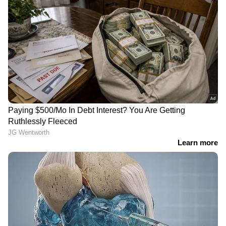
LATEST VIDEOS
ഇന്ത്യയിലെയും ലോകമെമ്പാടുമുള്ള എല്ലാ
Crime News
അറിയാൻ എപ്പോഴും
ഏഷ്യാനെറ്റ് ന്യൂസ് വാർത്തകൾ.
Malayalam
News
തത്സമയ അപ്‌ഡേറ്റുകളും
ആഴത്തിലുള്ള വിശകലനവും സമഗ്രമായ
റിപ്പോർട്ടിംഗും — എല്ലാം ഒരൊറ്റ സ്ഥലത്ത്.
ഏത് സമയത്തും, എവിടെയും