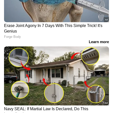
വിശ്വസനീയമായ വാർത്തകൾ ലഭിക്കാൻ
Asianet News Malayalam
ABOUT THE AUTHOR
Web Desk
WD
കേരളം
Follow Us