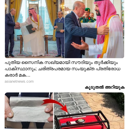
മോഡലിംഗിന്റെ മറവിൽ
ഭാര്യയെ
സെക്സ് റാക്കറ്റ്;
കുത്തിപ്പരിക്കേൽപ്പിച്ച്
സിന്ധുവിനെതിരെ
ഭർത്താവ്, തടുക്കാൻ
നിർണായക തെളിവ്,
ശ്രമിച്ച ബന്ധുക്കൾക്കും
പെൺകുട്ടികളുടെ
കുത്തേറ്റു; സംഭവം
ചിത്രങ്ങൾ അയച്ചുള്ള
ഒറ്റപ്പാലത്ത്
വിലപേശലിന്‍റെ സ്ക്രീൻ
ഷോട്ടുകൾ കണ്ടെത്തി
ഒരാൾക്ക് കടന്നുപോകാൻ
ടവറിന് മുകളിൽ കയറി
പാകത്തിൽ തുരന്ന ഭിത്തി,
ആത്മഹത്യ ഭീഷണി
ആൾ അകത്തുകടന്നത്
മുഴക്കി യുവാവ്, ഒടുവിൽ
വൻ ആസൂത്രണത്തോടെ,
ഇറങ്ങാനാകാതെ കുടുങ്ങി,
വണ്ടൂരിൽ വെള്ളിയാഭരണ
താഴയെത്തിച്ച്
കടയിൽ മോഷണം
ഫയർഫോഴ്സ്, വിവാഹവാ​
ഗ്ദാനം നിഷേധിച്ചത്
കാരണം