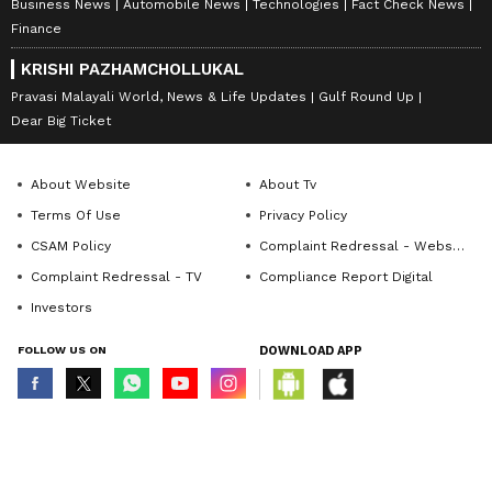
Business News
Automobile News
Technologies
Fact Check News
Finance
KRISHI PAZHAMCHOLLUKAL
Pravasi Malayali World, News & Life Updates
Gulf Round Up
Dear Big Ticket
About Website
About Tv
Terms Of Use
Privacy Policy
CSAM Policy
Complaint Redressal - Website
Complaint Redressal - TV
Compliance Report Digital
Investors
FOLLOW US ON
DOWNLOAD APP
© Copyright 2026 Asianxt Digital Technologies Private Limited (Formerly
known as Asianet News Media & Entertainment Private Limited) | All Rights
Reserved