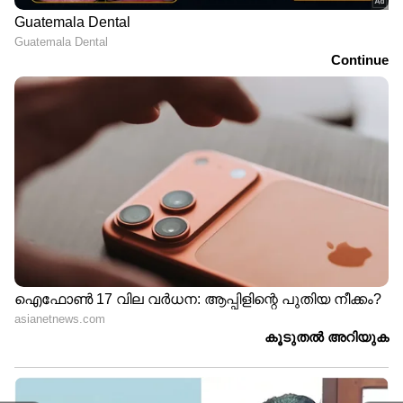
രക്ഷപ്പെടാൻ നീക്കം;
രഹസ്യവിവരത്തിൽ അർജുൻ
ആയങ്കിയെ പൂട്ടി