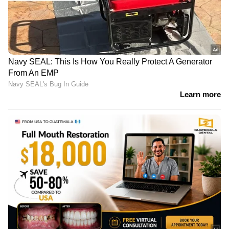
LATEST VIDEOS
പിഎസ്‌സി ഉദ്യോഗാർഥികളുടെ
സമരം; ശക്തമായ ഇടപെടലിന്
ബിജെപി
ഓട്ടോയിൽ നിന്ന് കാറിലേക്ക് മാറി