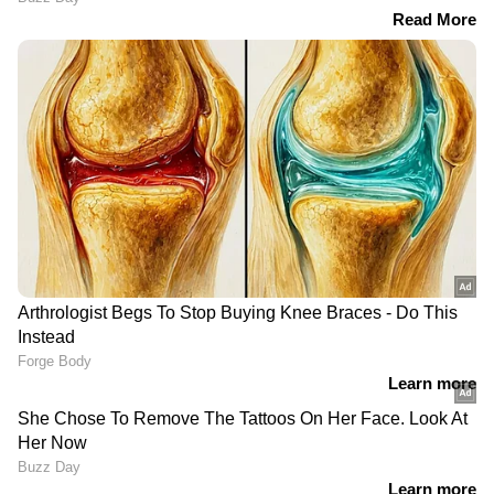
RECOMMENDED STORIES
റീൽസ് കാണാനും
ഒരുവീട്ടിൽ രണ്ടുമുറികളിൽ
ചിത്രീകരിക്കാനും
താമസം, മുംബൈ
കൂടുതൽ സമയം
യാത്രയിലെ
ചെലവഴിക്കുന്നു; ഭാര്യയെ
പെൺസുഹൃത്തും സ്വത്ത്
കൊലപ്പെടുത്തി
തർക്കവും; ഭാര്യയെ
ബെഡ്ഷീറ്റിൽ
കൊന്ന് മുങ്ങിയ 62-
പൊതിഞ്ഞുവെച്ചു,
കാരനായ ടെക്കി പിടിയിൽ
ഒളിവിലായിരുന്ന ഭർത്താവ്
പിടിയിൽ