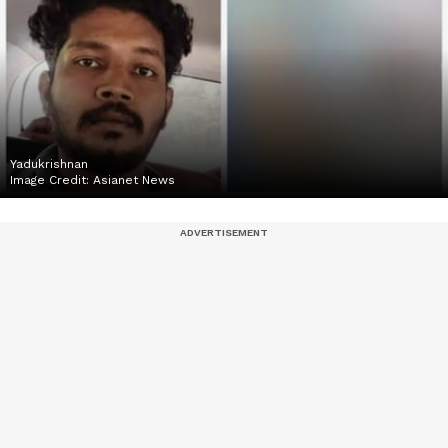
Yadukrishnan
Image Credit:
Asianet News