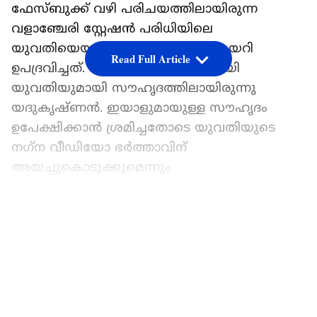
ഫേസ്ബുക്ക് വഴി പരിചയത്തിലായിരുന്ന
വളാഞ്ചേരി സ്റ്റേഷന്‍ പരിധിയിലെ
യുവതിയെയാണ് ഇയാള്‍ വീട്ടില്‍ കയറി
Read Full Article
ഉപദ്രവിച്ചത്. നാലു വര്‍ഷത്തോളമായി
യുവതിയുമായി സൗഹൃദത്തിലായിരുന്നു
യദുകൃഷ്ണന്‍. ഇയാളുമായുള്ള സൗഹൃദം
ഉപേക്ഷിക്കാന്‍ ശ്രമിച്ചതോടെ യുവതിയുടെ
നഗ്‌ന വീഡിയോ ഭര്‍ത്താവിന്
അയച്ചുകൊടുക്കുമെന്നും
സമൂഹമാധ്യമങ്ങളില്‍ പ്രചരിപ്പിക്കുമെന്നും
പറഞ്ഞ് ഭീഷണിപ്പെടുത്തി നിരവധി തവണ
LATEST VIDEOS
യുവതിയെ വീട്ടിലെത്തി ബലാത്സംഗം ചെയ്തു.
ഒക്ടോബര്‍ 23ന് രാത്രി യുവതിയുടെ
വീട്ടിലെത്തിയ ഇയാള്‍ കതക് തുറക്കാന്‍
ആവശ്യപ്പെടുകയും വീട്ടിനകത്തേക്ക് കയറി