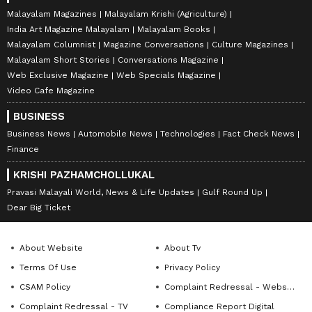
Malayalam Magazines
Malayalam Krishi (Agriculture)
India Art Magazine Malayalam
Malayalam Books
Malayalam Columnist
Magazine Conversations
Culture Magazines
Malayalam Short Stories
Conversations Magazine
Web Exclusive Magazine
Web Specials Magazine
Video Cafe Magazine
BUSINESS
Business News
Automobile News
Technologies
Fact Check News
Finance
KRISHI PAZHAMCHOLLUKAL
Pravasi Malayali World, News & Life Updates
Gulf Round Up
Dear Big Ticket
About Website
About Tv
Terms Of Use
Privacy Policy
CSAM Policy
Complaint Redressal - Website
Complaint Redressal - TV
Compliance Report Digital