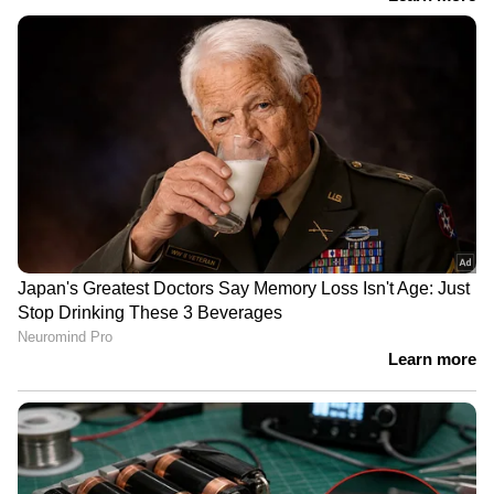
പത്തനംതിട്ടയിൽ പത്താം
വിവാഹമോചന കേസ്
ക്ലാസുകാരി ലൈംഗിക
കൊടുത്തതിലുള്ള
ചൂഷണത്തിനിരയായി;
വൈരാഗ്യം; ഭാര്യയെയും
അച്ഛനടക്കം ഏഴ് പ്രതികള്‍
മക്കളെയും ആക്രമിച്ച
LATEST VIDEOS
യുവാവ് പിടിയിൽ
പൊലീസിനെ വട്ടംചുറ്റിച്ച് അര്‍ജുന്‍
ആയങ്കി; ഒളിവിലിരുന്ന് പൊലീസിന്
പരിഹാസം | Arjun Aayanki | Police
കണ്ണൂരിലെ കുപ്രസിദ്ധ ഗുണ്ടാ
നേതാവ് കല്ല് ജംഷിക്കെതിരെ കാപ്പ
ചുമത്തി പൊലീസ് | Kannur | KAAPA
case