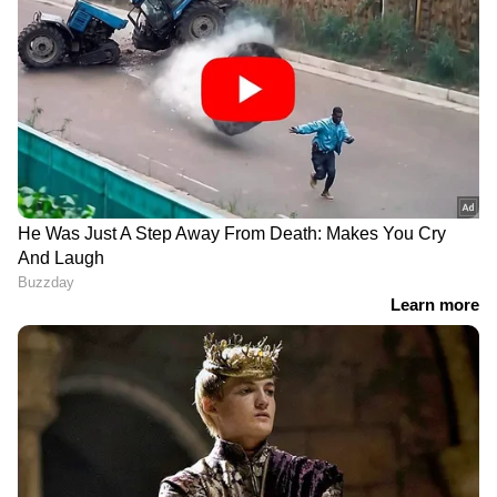
സി.പി.ഒമാരായ വിജയനന്ദു, ശൈലേഷ്, രജിത
എന്നിവരാണ്
അന്വേഷണസംഘത്തിലുണ്ടായിരുന്നത്.
DOWNLOAD APP
ഇന്ത്യയിലെയും ലോകമെമ്പാടുമുള്ള എല്ലാ
Crime News
അറിയാൻ എപ്പോഴും
ഏഷ്യാനെറ്റ് ന്യൂസ് വാർത്തകൾ.
Malayalam
News
തത്സമയ അപ്‌ഡേറ്റുകളും
ആഴത്തിലുള്ള വിശകലനവും സമഗ്രമായ
റിപ്പോർട്ടിംഗും — എല്ലാം ഒരൊറ്റ സ്ഥലത്ത്.
ഏത് സമയത്തും, എവിടെയും