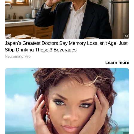
DOWNLOAD APP
ഇന്ത്യയിലെയും ലോകമെമ്പാടുമുള്ള എല്ലാ
Crime News
അറിയാൻ എപ്പോഴും
ഏഷ്യാനെറ്റ് ന്യൂസ് വാർത്തകൾ.
Malayalam
News
തത്സമയ അപ്‌ഡേറ്റുകളും
ആഴത്തിലുള്ള വിശകലനവും സമഗ്രമായ
റിപ്പോർട്ടിംഗും — എല്ലാം ഒരൊറ്റ സ്ഥലത്ത്.
ഏത് സമയത്തും, എവിടെയും
വിശ്വസനീയമായ വാർത്തകൾ ലഭിക്കാൻ
Asianet News Malayalam