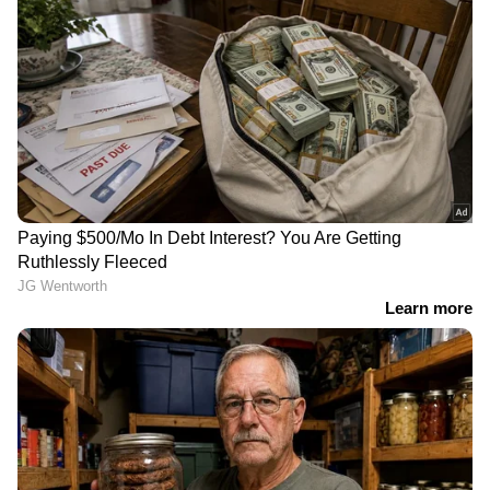
റീൽസ് കാണാനും
ഒരുവീട്ടിൽ രണ്ടുമുറികളിൽ
ചിത്രീകരിക്കാനും
താമസം, മുംബൈ
കൂടുതൽ സമയം
യാത്രയിലെ
ചെലവഴിക്കുന്നു; ഭാര്യയെ
പെൺസുഹൃത്തും സ്വത്ത്
കൊലപ്പെടുത്തി
തർക്കവും; ഭാര്യയെ
ബെഡ്ഷീറ്റിൽ
കൊന്ന് മുങ്ങിയ 62-
പൊതിഞ്ഞുവെച്ചു,
കാരനായ ടെക്കി പിടിയിൽ
ഒളിവിലായിരുന്ന ഭർത്താവ്
പിടിയിൽ
പത്തനംതിട്ടയിൽ പത്താം
വിവാഹമോചന കേസ്