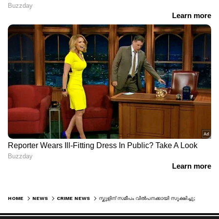
HOME
NEWS
CRIME NEWS
സ്കൂളിന് സമീപം വിൽപനക്കായി സൂക്ഷിച്ചു; എംഡിഎംഎയുമായി യുവാക്കള്‍ പിടിയിൽ