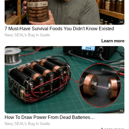
ക്ലാസുകാരി ലൈംഗിക
കൊടുത്തതിലുള്ള
ചൂഷണത്തിനിരയായി;
വൈരാഗ്യം; ഭാര്യയെയും
അച്ഛനടക്കം ഏഴ് പ്രതികള്‍
മക്കളെയും ആക്രമിച്ച
LATEST VIDEOS
യുവാവ് പിടിയിൽ
ഉത്തരേന്ത്യയിൽ ശക്തമായ മഴ
തുടരുന്നു, അസമിൽ മരണം 97;
ബ്രഹ്മപുത്രയും പോഷക നദികളും
കരകവിഞ്ഞൊഴുകി
'മുട്ടിന് താഴെ വെടിവെച്ചാലും
മുട്ടുകുത്തില്ല'; പൊലീസ് തെരച്ചിൽ
തുടരുന്നതിനിടെ വീണ്ടും അർജുൻ
ആയങ്കി