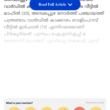
Read Full Article
വാർഡിൽ കമ്പിവളപ്പ് കണ്ടംകുളങ്ങര വീട്ടിൽ
മാഹിൻ (20), അമ്പലപ്പുഴ നോർത്ത് പഞ്ചായത്ത്
പന്ത്രണ്ടാം വാർഡിൽ കാക്കാഴം വെളിംപറമ്പ്
വീട്ടിൽ ഇർഫാൻ (19) എന്നിവരെയാണ്
പിടികൂടിയത്. പുന്നപ്ര ഐഎസ്എച്ച് ഒ
ലൈസാദ് മുഹമ്മദ്, എസ്ഐ രാകേഷ്, എസ്
സി ഒ പി മാരായ രമേഷ് ബാബു, സേവ്യർ,
ഉല്ലാസ്, സിപിഒ മാരായ ടോണി, ചരൺ ചന്ദ്രൻ,
LATEST VIDEOS
ജോസഫ് എന്നിവർ അടങ്ങിയ ടീമാണ്
പ്രതികളെ പിടികൂടിയത്. പ്രതികളെ
കോടതിയിൽ ഹാജരാക്കി റിമാൻഡ് ചെയ്തു.
Read Also:
കാസർകോട് സ്കൂട്ടറിൽ
കടത്തിയത് ലക്ഷങ്ങളുടെ കുഴൽപ്പണം,
വാഹനപരിശോധനക്കിടെ പിടിവീണു;