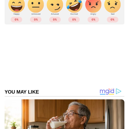
ഒരാൾ അറസ്റ്റിൽ
ABOUT THE AUTHOR
Web Desk
WD
MDMA (എക്സ്റ്റസി)
Published :
Apr 15 2023, 04:14 AM IST
Follow Us