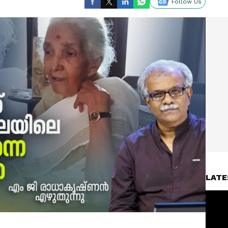
Follow Us
LATE