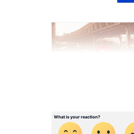
ABOUT THE AUTHOR
MR
MG Radhakrishnan