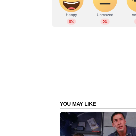
ഡോ. കെ. ശാരദാമണി
ആധുനിക ഇന്ത്യയിലെ സ്ത്രീ പഠന 
കാലയവനികക്ക് പിന്നിലേക്ക് മ
മലയാളികളിലെ ആദ്യ പഥിക. സ്ത്രീ 
നൂറ്റാണ്ടുകളോളം അനുഭവിച്ച അടിമത
ആദ്യത്തെ വ്യക്തികളില്‍ ഒരാളും
പഠനം നടത്തിയെന്ന് മാത്രമല്ല കേര
സ്ത്രീപദവിയെ കുറിച്ചും നിലവില