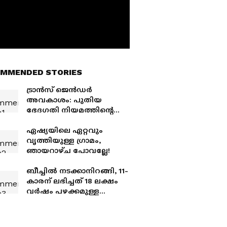
MMENDED STORIES
ട്രാന്‍സ് ജെന്‍ഡര്‍
അവകാശം: പുതിയ
ഭേദഗതി നിയമത്തിന്റെ
പശ്ചാത്തലത്തില്‍ കേരളം
ചെയ്യേണ്ടത് എന്തൊക്കെ?
ഏഷ്യയിലെ ഏറ്റവും
വൃത്തിയുള്ള ​ഗ്രാമം,
ഞായറാഴ്ച പോവല്ലേ!
ബീച്ചിൽ നടക്കാനിറങ്ങി, 11-
കാരന് ലഭിച്ചത് 18 ലക്ഷം
വർഷം പഴക്കമുള്ള
ആനയുടെ പല്ല്!