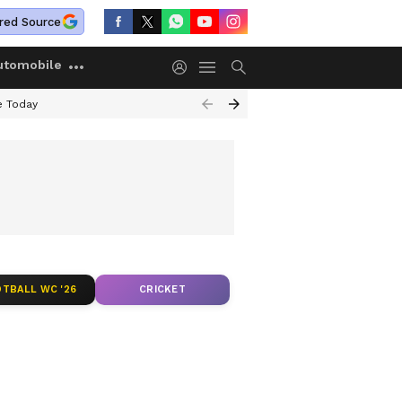
red Source
utomobile
e Today
TBALL WC '26
CRICKET