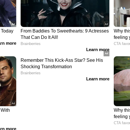
ഷമായ അയിത്തം നിലനിന്നെങ്കിലും ദലിതരെ
യും വാങ്ങുകയും തല്ലുകയും കൊല്ലുകയും
 പത്തൊമ്പതാം നൂറ്റാണ്ടിന്റെ പകുതി വരെ
 വിശ്വസിച്ചിരുന്നില്ല. ബ്രിട്ടീഷ് ഉദ്യോഗസ്ഥരുടെയും
കളില്‍ മാത്രമേ ഇന്ത്യയില്‍ മറ്റെവിടെയും
െപ്പറ്റി പ്രതിപാദിച്ചിരുന്നുള്ളൂ.
്മയും കണ്ടു കൂടായ്മയും ഒക്കെ രൂക്ഷമായതിനാല്‍
രവേശനം നിഷേധിച്ചിരുന്നു.
ടിമകള്‍
ോലെ വീട്ടടിമകള്‍ (domestic slaves) ഇവിടെ
മ്പ്രദായമേ ഉണ്ടായിരുന്നില്ല എന്നൊക്കെ
നാല്‍ കേരളത്തില്‍ വീട്ടടിമകളല്ല, കൃഷിപ്പണിക്ക്
agrestic slaves) ആയിരുന്നു മൃഗങ്ങളെക്കാള്‍
ന്ന് 1973-74 കാലത്ത് ശാരദാമണി നടത്തിയ