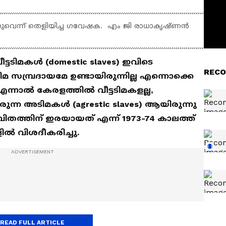
നുവെന്ന് തെളിയിച്ച ഗവേഷക. എം ജി രാധാകൃഷ്ണന്‍
ടിമകള്‍ (domestic slaves) ഇവിടെ
RECO
ിമ സമ്പ്രദായമേ ഉണ്ടായിരുന്നില്ല എന്നൊക്കെ
 എന്നാല്‍ കേരളത്തില്‍ വീട്ടടിമകളല്ല,
ിരുന്ന അടിമകള്‍ (agrestic slaves) ആയിരുന്നു
ിതത്തിന് ഇരയായത് എന്ന് 1973-74 കാലത്ത്
്‍ വിശദീകരിച്ചു.
READ FULL ARTICLE