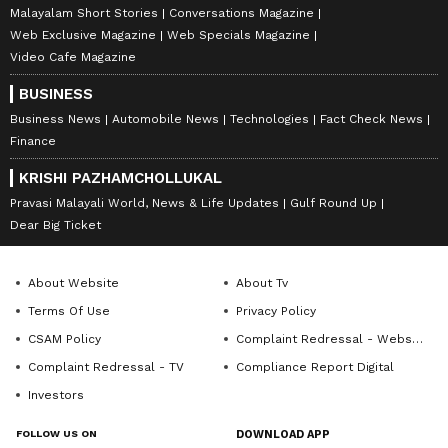
Malayalam Short Stories
Conversations Magazine
Web Exclusive Magazine
Web Specials Magazine
Video Cafe Magazine
BUSINESS
Business News
Automobile News
Technologies
Fact Check News
Finance
KRISHI PAZHAMCHOLLUKAL
Pravasi Malayali World, News & Life Updates
Gulf Round Up
Dear Big Ticket
About Website
About Tv
Terms Of Use
Privacy Policy
CSAM Policy
Complaint Redressal - Website
Complaint Redressal - TV
Compliance Report Digital
Investors
FOLLOW US ON
DOWNLOAD APP