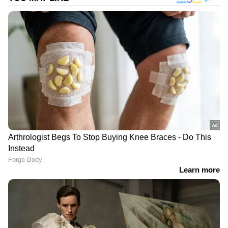
DOWNLOAD APP
Bigg Boss Malayalam Season 7
മുതൽ
Mollywood news
വരെ എല്ലാ
Entertainment
News
ഒരൊറ്റ ക്ലിക്കിൽ. എപ്പോഴും
എവിടെയും എന്റർടൈൻമെന്റിന്റെ
താളത്തിൽ ചേരാൻ
ഏഷ്യാനെറ്റ് ന്യൂസ്