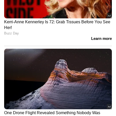
ALSO READ : യാത്രകളുടെ ഊര്‍ജ്ജവുമായി
നിഷാന ബിഗ് ബോസിലേക്ക്; സീസണ്‍ 5 ലെ
കോമണര്‍മാരില്‍ ഒരാള്‍
ഏഷ്യാനെറ്റ് ന്യൂസ് ലൈവ് കാണാം