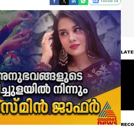
Follow Us
LATE
RECO