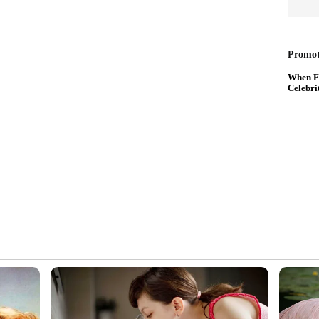
 ഷോയിലും, രസ്‍മിൻ ഭായിയെത്തി