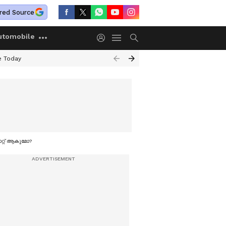
red Source
utomobile
e Today
കാറ്റ് ആകുമോ?