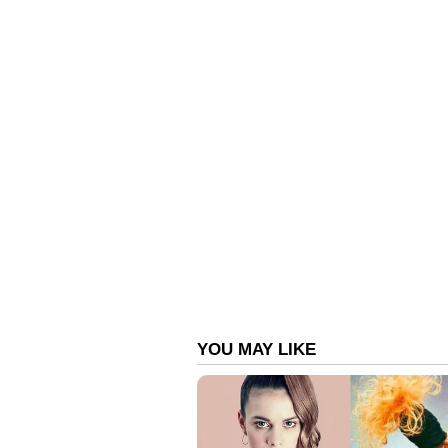
റൈഡിംഗ് ആവേശം ബിഗ് ബോസ്