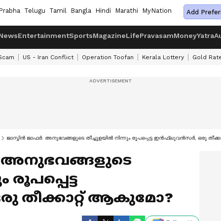
Prabha
Telugu
Tamil
Bangla
Hindi
Marathi
MyNation
Add Prefer
News
Entertainment
Sports
Magazine
Life
Pravasam
Money
Yatra
A
 Scam
US - Iran Conflict
Operation Toofan
Kerala Lottery
Gold Rat
ജാസ്മിന്‍ ജാഫര്‍: അനുഭവങ്ങളുടെ തീച്ചൂളയില്‍ നിന്നും രൂപപ്പെട്ട ഇന്‍ഫ്ലുവന്‍സര്‍, ഒരു തീക്
‍: അനുഭവങ്ങളുടെ
ം രൂപപ്പെട്ട
 ഒരു തീക്കാറ്റ് ആകുമോ?