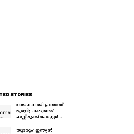
TED STORIES
നായകനായി പ്രശാന്ത്
മുരളി; 'കരുതൽ'
ഫസ്റ്റ്ലുക്ക് പോസ്റ്റർ
പുറത്ത്
'തുടരും' ഇന്ത്യൻ