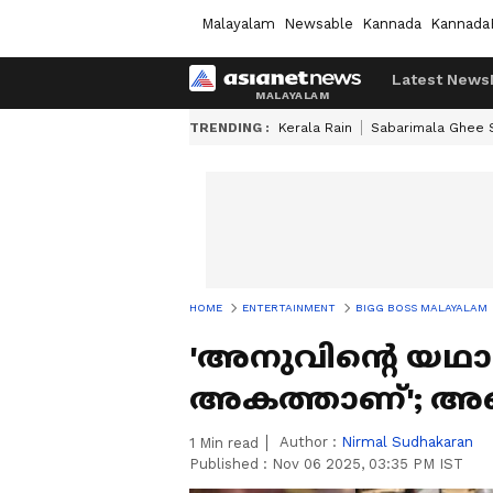
Malayalam
Newsable
Kannada
Kannada
Latest News
TRENDING :
Kerala Rain
Sabarimala Ghee
HOME
ENTERTAINMENT
BIGG BOSS MALAYALAM
'അനുവിന്‍റെ യഥാര
അകത്താണ്'; അഖില
Author :
Nirmal Sudhakaran
1
Min read
Published :
Nov 06 2025, 03:35 PM IST