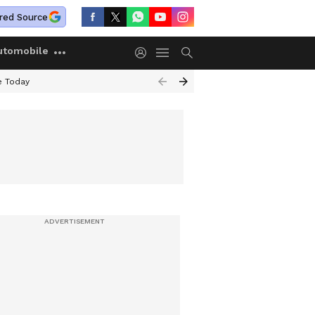
red Source
utomobile
e Today