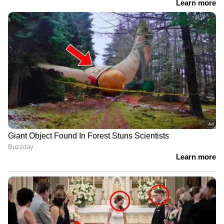
മദ്യക്കുപ്പികൾ നൽകിയാൽ പണം
ലഭിക്കും; ബെവ്കോ എംഡിയുടെ
ഉത്തരവ് തിരുത്തി എക്സൈസ്
മന്ത്രി| Bevco |M Liju
ഗോഡ്ഫാദറൊന്നുമില്ലാതെ യമുന റാണി എന്ന
ഐഡന്റിറ്റി ഉണ്ടാക്കിയ ആളാണ് ഞാൻ എന്ന്
ഉറക്കെ ഒരു അഭിമുഖത്തില്‍ പറഞ്ഞ യമുന
തീര്‍ച്ചയായും ഗംഭീര ഗെയിം തന്നെ
പുറത്തെടുക്കും എന്ന് കരുതാം.
യാത്രകളുടെ ഊര്‍ജ്ജവുമായി നിഷാന
ബിഗ് ബോസിലേക്ക്; സീസണ്‍ 5 ലെ
കോമണര്‍മാരില്‍ ഒരാള്‍