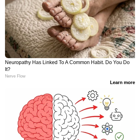
ഇലയ്ക്ക് തന്നെയാണ് കേട് എന്ന് യമുന ഒരു
അഭിമുഖത്തില്‍ പറഞ്ഞിട്ടുണ്ട്.
എന്റെ തീരുമാനമാണ് എന്റെ ജീവിതം എങ്ങനെ
മുന്നോട്ട് കൊണ്ട് പോവണമെന്ന്. അതിൽ വേറെ
ആർക്കും ഒരു അവകാശമില്ല. നമ്മൾ പ്ലാൻ
RECOMMENDED STORIES
ചെയ്യുന്നത് പോലെ ലൈഫിൽ നടക്കില്ല. പ്ലാൻ
ചെയ്യുന്ന ആൾ മുകളിലുണ്ട്. നമ്മൾ നിന്ന്
കൊടുത്താൽ മതി രണ്ടാം വിവാഹം സംബന്ധിച്ച്
യമുന പറഞ്ഞിരുന്നു. ഇത്തരത്തില്‍ ശക്തമായ
നിലപാടുകളാണ് യമുനയില്‍ നിന്നും
ബിഗ്ബോസ് മലയാളം സീസണ്‍ 6
പ്രതീക്ഷിക്കുന്നതും.
ലാലേട്ടാ..ലല ലാ ലാ ലാ..; ബി​
'അനീഷേട്ടൻ
ഗ് ബോസ് അനുമോളേ
ട്രെൻഡിങ്ങായി,