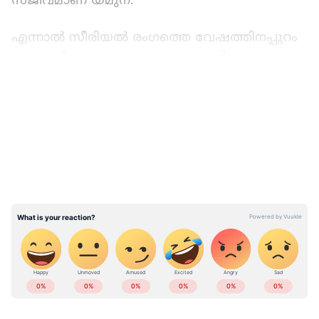
സജീവമാണ് യമുന.
എന്നാല്‍ സീരിയല്‍ രംഗത്തെ വേഷത്തിനപ്പുറം
അടുത്തിടെ യമുനയുടെ രണ്ടാം വിവാഹം ഏറെ
വാര്‍ത്തകളില്‍ നിറഞ്ഞിരുന്നു. ആദ്യ
LATEST VIDEOS
വിവാഹത്തിലുള്ള രണ്ട് പെൺമക്കളുടെ പൂർണ
പിന്തുണയോടെ ആണ് യമുന റാണി
ബിസിനസ്കാരൻ ദേവനെ വിവാഹം കഴിച്ചത്.
തന്‍റെ രണ്ടാം വിവാഹത്തിന് ശേഷം യമുന
നിരവധി ടെലിവിഷൻ പരിപാടികളില്‍ തന്‍റെ
രണ്ടാം വിവാഹത്തെക്കുറിച്ച് തുറന്ന്
സംസാരിച്ചിരുന്നു.
ABOUT THE AUTHOR
Web Desk
WD