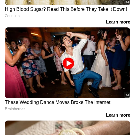
DOWNLOAD APP
Bigg Boss Malayalam Season 7
മുതൽ
Mollywood news
വരെ എല്ലാ
Entertainment
News
ഒരൊറ്റ ക്ലിക്കിൽ. എപ്പോഴും
എവിടെയും എന്റർടൈൻമെന്റിന്റെ
താളത്തിൽ ചേരാൻ
ഏഷ്യാനെറ്റ് ന്യൂസ്
മലയാളം വാർത്തകൾ
സെക്കന്റ് മാര്യേജ് റിസ്ക് തന്നെ ആണ്. ഒരുപാട്
കെയർഫുൾ ആയി ഹാൻഡിൽ ചെയ്യേണ്ട
മേഖല തന്നെയാണ്. കാരണം ഇല വന്ന് മുള്ളിൽ
വീണാലും മുള്ള് വന്ന് ഇലയിൽ വീണാലും