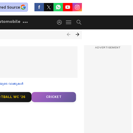
red Source
utomobile
രിയയുടെ വാക്കുകൾ
TBALL WC '26
CRICKET