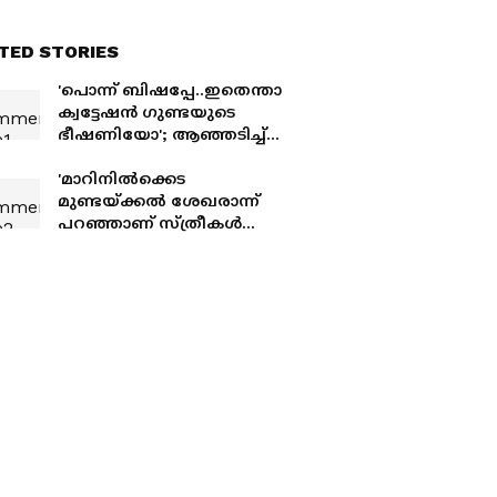
TED STORIES
'പൊന്ന് ബിഷപ്പേ..ഇതെന്താ
ക്വട്ടേഷന്‍ ഗുണ്ടയു‌ടെ
ഭീഷണിയോ'; ആഞ്ഞ‌ടിച്ച്
ബി​ഗ് ബോസ് താരം
'മാറിനില്‍ക്കെട
മുണ്ടയ്ക്കല്‍ ശേഖരാന്ന്
പറഞ്ഞാണ് സ്ത്രീകൾ
തള്ളിക്കയറുന്നത്';
പ്രിയദർശിനിയിലെ
ദുരനുഭവം പറഞ്ഞ്
ഹെലൻ ഓഫ് സ്പാർട്ട