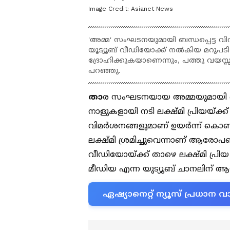
Image Credit:
Asianet News
'അമ്മ' സംഘടനയുമായി ബന്ധപ്പെട്ട വിവ
യൂട്യൂബ് വീഡിയോക്ക് നൽകിയ മറുപടി
ദ്രോഹിക്കുകയാണെന്നും, പത്തു വയസ്
പറഞ്ഞു.
താ
ര സംഘടനയായ അമ്മയുമായി ബന്
നാളുകളായി നടി ലക്ഷ്മി പ്രിയയ്ക
വിമർശനങ്ങളുമാണ് ഉയർന്ന് കൊണ്
ലക്ഷ്മി ശ്രമിച്ചുവെന്നാണ് ആരോ
വീഡിയോയ്ക്ക് താഴെ ലക്ഷ്മി പ്ര
മീഡിയ എന്ന യുട്യൂബ് ചാനലിന് ആയി
ഏഷ്യാനെറ്റ് ന്യൂസ് പ്രധാ