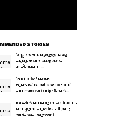
MMENDED STORIES
'നല്ല സൗന്ദര്യമുള്ള ഒരു
പുരുഷനെ കല്യാണം
കഴിക്കണം
എന്നുണ്ടായിരുന്നു,
ഞാനെപ്പോഴും ലുക്കിന്
'മാറിനില്‍ക്കെട
പ്രാധാന്യം കൊടുക്കുന്നു..';
മുണ്ടയ്ക്കല്‍ ശേഖരാന്ന്
തുറന്നുപറഞ്ഞ് സ്വാസിക
പറഞ്ഞാണ് സ്ത്രീകൾ
തള്ളിക്കയറുന്നത്';
പ്രിയദർശിനിയിലെ
സജിന്‍ ബാബു സംവിധാനം
ദുരനുഭവം പറഞ്ഞ്
ചെയ്യുന്ന പുതിയ ചിത്രം;
ഹെലൻ ഓഫ് സ്പാർട്ട
'തർക്കം' തുടങ്ങി