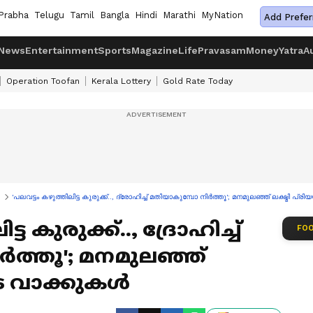
Prabha
Telugu
Tamil
Bangla
Hindi
Marathi
MyNation
Add Prefer
News
Entertainment
Sports
Magazine
Life
Pravasam
Money
Yatra
A
Operation Toofan
Kerala Lottery
Gold Rate Today
'പലവട്ടം കഴുത്തിലിട്ട കുരുക്ക്.., ദ്രോഹിച്ച് മതിയാകുമ്പോ നിർത്തൂ'; മനമുലഞ്ഞ് ലക്ഷ്മി പ്
്ട കുരുക്ക്.., ദ്രോഹിച്ച്
FOO
ർത്തൂ'; മനമുലഞ്ഞ്
ടെ വാക്കുകൾ