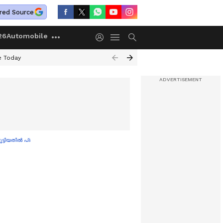
red Source
26
Automobile
e Today
ൂട്ടിയതിൽ പ്രതിഷേധം