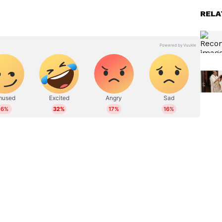
ി വി ഡി സതീശൻ ജനങ്ങളോട് വ്യക്തമാക്കണം. ഒന്നിനു
RELA
ന വിലക്കയറ്റമല്ല, മലയാളികൾക്ക് ഇപ്പോൾ വേണ്ടത്
ചന്ദ്രശേഖര്‍ ഫേസ്ബുക്കിൽ കുറിച്ചു.