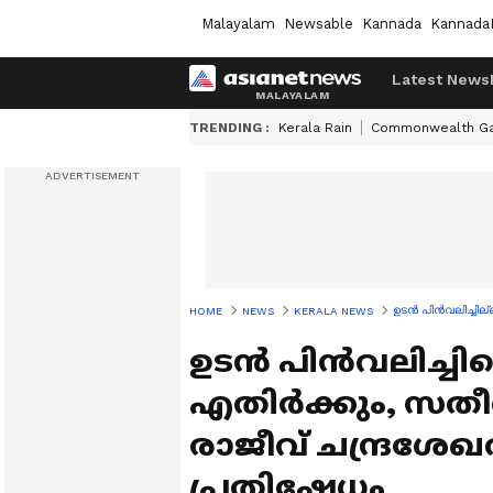
Malayalam
Newsable
Kannada
Kannada
Latest News
TRENDING :
Kerala Rain
Commonwealth G
ഉടൻ പിൻവലിച്ചില
HOME
NEWS
KERALA NEWS
ഉടൻ പിൻവലിച്ചില
എതിർക്കും, സത
രാജീവ് ചന്ദ്രശേ
പ്രതിഷേധം