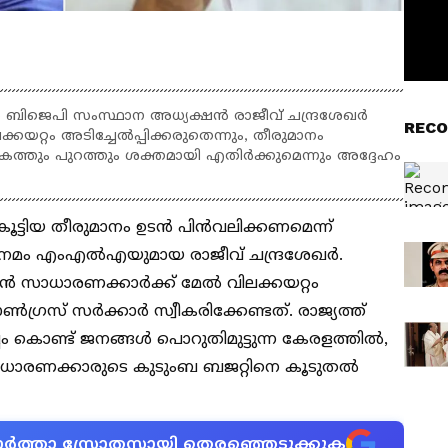
രെ ബിജെപി സംസ്ഥാന അധ്യക്ഷൻ രാജീവ് ചന്ദ്രശേഖർ
RECO
കയറ്റം അടിച്ചേൽപ്പിക്കരുതെന്നും, തീരുമാനം
അകത്തും പുറത്തും ശക്തമായി എതിർക്കുമെന്നും അദ്ദേഹം
ൂട്ടിയ തീരുമാനം ഉടൻ പിൻവലിക്കണമെന്ന്
നേമം എംഎൽഎയുമായ രാജീവ് ചന്ദ്രശേഖർ.
കാൻ സാധാരണക്കാർക്ക് മേൽ വിലക്കയറ്റം
ൺഗ്രസ് സർക്കാർ സ്വീകരിക്കേണ്ടത്. രാജ്യത്ത്
്പം കൊണ്ട് ജനങ്ങൾ പൊറുതിമുട്ടുന്ന കേരളത്തിൽ,
നത് സാധാരണക്കാരുടെ കുടുംബ ബജറ്റിനെ കൂടുതൽ
ന വാർത്താ സ്രോതസായി തെരഞ്ഞെടുക്കുക