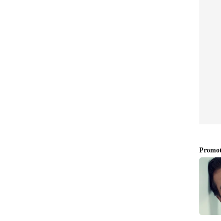
ലവ് കൂടും. ഹോട്ടൽ ഉടമകളും ആശങ്കയിലാണ്.
 പാൽ: 30 രൂപ, ഓറഞ്ച് കവർ പാൽ: 30 രൂപ, പച്ച
 ലിറ്റർ ബോട്ടിൽ: 75 രൂപ, തൈര് ക്ലാസിക് : 40
്നിങ്ങനെയാണ് പുതിയ വില.