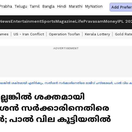
Prabha
Telugu
Tamil
Bangla
Hindi
Marathi
MyNation
Add Prefer
News
Entertainment
Sports
Magazine
Life
Pravasam
Money
IPL 20
ames
US - Iran Conflict
Operation Toofan
Kerala Lottery
Gold Rat
്ലെങ്കിൽ ശക്തമായി എതിർക്കും, സതീശൻ സർക്കാരിനെതിരെ രാജീവ് ചന്ദ്രശേഖർ; പാൽ വില ക
്ലെങ്കിൽ ശക്തമായി
ീശൻ സർക്കാരിനെതിരെ
ഖർ; പാൽ വില കൂട്ടിയതിൽ