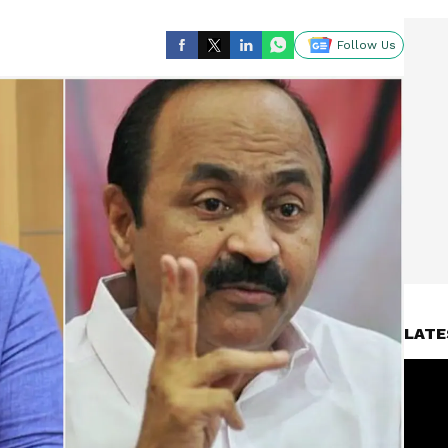
Follow Us
LATE