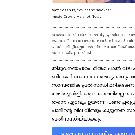
satheesan rajeev chandrasekhar
Image Credit:
Asianet News
മിൽമ പാൽ വില വർദ്ധിപ്പിച്ചതിനെതി
രംഗത്ത്. സാധാരണക്കാർക്ക് മേൽ വിലക്
പിൻവലിച്ചില്ലെങ്കിൽ നിയമസഭയ്ക്ക് 
മുന്നറിയിപ്പ് നൽകി.
തിരുവനന്തപുരം: മിൽമ പാൽ വില ക
ബിജെപി സംസ്ഥാന അധ്യക്ഷനും 
സാമ്പത്തിക പ്രതിസന്ധി മറികടക്
അടിച്ചേൽപ്പിക്കുന്ന ശൈലിയല്ല കോ
തന്നെ ഏറ്റവും ഉയർന്ന പണപ്പെരുപ
പാലിന്‍റെ വില വീണ്ടും കൂട്ടുന്
പ്രതിസന്ധിയിലാക്കും.
ഏഷ്യാനെറ്റ് ന്യൂസ് പ്രധാ