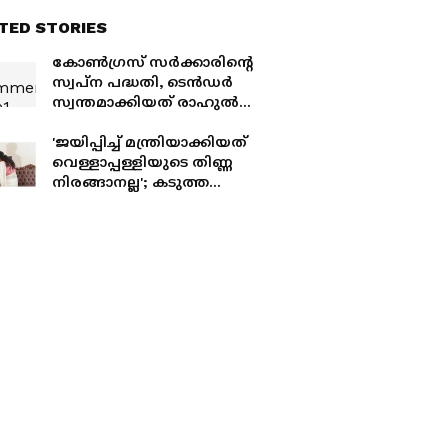
TED STORIES
കോൺഗ്രസ് സർക്കാരിന്‍റെ
സ്വപ്ന പദ്ധതി, ടെൻഡർ
സ്വന്തമാക്കിയത് രാഹുൽ
വിമർശിക്കുന്ന അദാനി;
ആകെ
'ജയിപ്പിച്ച് മന്ത്രിയാക്കിയത്
ധർമ്മസങ്കടത്തിലായി
വെള്ളാപ്പള്ളിയുടെ തിണ്ണ
ഡികെ
നിരങ്ങാനല്ല'; കടുത്ത
സൈബര്‍ ആക്രമണം
നേരിട്ട് മന്ത്രി ബിന്ദു
കൃഷ്ണ, പിന്തുണച്ചും
പ്രതികരണം