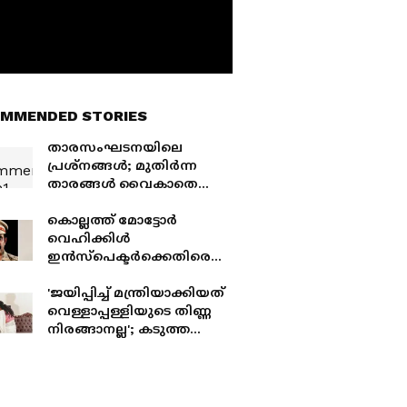
MMENDED STORIES
താരസംഘടനയിലെ
പ്രശ്നങ്ങള്‍; മുതിർന്ന
താരങ്ങൾ വൈകാതെ
ഇടപെടണമെന്ന്
സാംസ്കാരിക മന്ത്രി പി സി
കൊല്ലത്ത് മോട്ടോർ
വിഷ്ണുനാഥ്
വെഹിക്കിൾ
ഇൻസ്‌പെക്ടർക്കെതിരെ
നടപടി; സർവീസിൽ നിന്നും
വിരമിക്കാനിരിക്കെ
'ജയിപ്പിച്ച് മന്ത്രിയാക്കിയത്
സസ്പെൻഷൻ
വെള്ളാപ്പള്ളിയുടെ തിണ്ണ
നിരങ്ങാനല്ല'; കടുത്ത
സൈബര്‍ ആക്രമണം
നേരിട്ട് മന്ത്രി ബിന്ദു
കൃഷ്ണ, പിന്തുണച്ചും
പ്രതികരണം