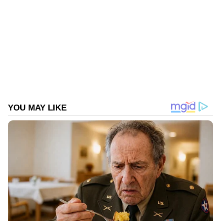
വിലയിരുത്തല്‍.
Follow Us
ALSO READ : ഡബിള്‍ റോളില്‍ രവി തേജ,
വില്ലനായി ജയറാം; 'ധമാക്ക' ട്രെയ്‍ലര്‍
DOWNLOAD APP