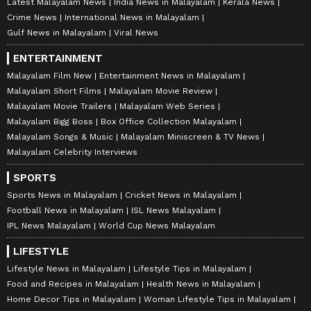
Latest Malayalam News
India News in Malayalam
Kerala News
Crime News
International News in Malayalam
Gulf News in Malayalam
Viral News
ENTERTAINMENT
Malayalam Film New
Entertainment News in Malayalam
Malayalam Short Films
Malayalam Movie Review
Malayalam Movie Trailers
Malayalam Web Series
Malayalam Bigg Boss
Box Office Collection Malayalam
Malayalam Songs & Music
Malayalam Miniscreen & TV News
Malayalam Celebrity Interviews
SPORTS
Sports News in Malayalam
Cricket News in Malayalam
Football News in Malayalam
ISL News Malayalam
IPL News Malayalam
World Cup News Malayalam
LIFESTYLE
Lifestyle News in Malayalam
Lifestyle Tips in Malayalam
Food and Recipes in Malayalam
Health News in Malayalam
Home Decor Tips in Malayalam
Woman Lifestyle Tips in Malayalam