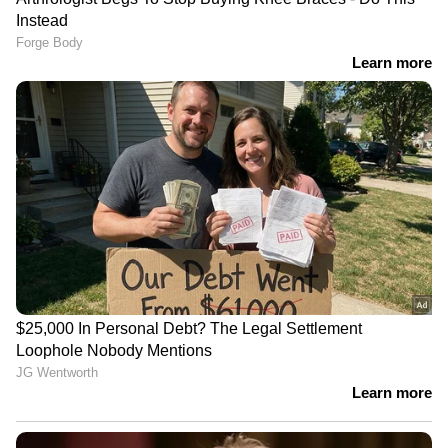
അച്ചൻകോവിലാറിൽ നിന്നുള്ള
റെഗുലേറ്റർ തകർന്നതോടെ
ദുരിതം; പരാതി നൽകി മടുത്ത്
നാട്ടുകാർ