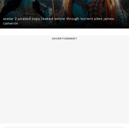
avatar 2 pirated copy leaked online through torrent sites james
cameron