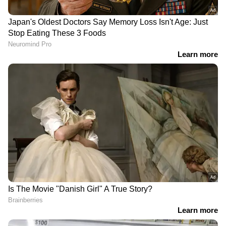
സിനിമകളിൽ നിന്ന്
Malayalam OTT Release
വരെ,
Bigg Boss Malayalam Season 7
മുതൽ
Mollywood Celebrity news
,
Exclusive
Interview
വരെ — എല്ലാ
Entertainment
News
ഒരൊറ്റ ക്ലിക്കിൽ. ഏറ്റവും പുതിയ
Movie Release
,
Malayalam Movie Review
,
Box Office Collection
— എല്ലാം ഇപ്പോൾ
നിങ്ങളുടെ മുന്നിൽ. എപ്പോഴും എവിടെയും
എന്റർടൈൻമെന്റിന്റെ താളത്തിൽ ചേരാൻ
ഏഷ്യാനെറ്റ് ന്യൂസ് മലയാളം വാർത്തകൾ