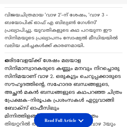
വിജയചിത്രമായ 'വാഴ 2'-ന് ശേഷം, 'വാഴ 3 -
ബയോപിക് ഓഫ് എ ബില്യൺ ഗേൾസ്'
പ്രഖ്യാപിച്ചു. യുവതികളുടെ കഥ പറയുന്ന ഈ
സിനിമയുടെ പ്രഖ്യാപനം സോഷ്യൽ മീഡിയയിൽ
വലിയ ചർച്ചകൾക്ക് കാരണമായി.
ഒ
രിടവേളയ്ക്ക് ശേഷം മലയാള
സിനിമാസ്വാദകരുടെ കണ്ണും മനവും നിറച്ചൊരു
സിനിമയാണ് വാഴ 2. ഒരുകൂട്ടം ചെറുപ്പക്കാരുടെ
സൗഹൃദത്തിന്റെ, സഹോദര ബന്ധങ്ങളുടെ,
അച്ഛൻ മകൻ ബന്ധങ്ങളുടെ കഥപറഞ്ഞ ചിത്രം
പ്രേക്ഷക-നിരൂപക പ്രശംസകൾ ഏറ്റുവാങ്ങി
ബോക്സ് ഓഫീസിലും
മിന്നിത്തിളങ്ങിയിരിക്കുകയാണ്. ചിത്രം
Read Full Article
തിയറ്ററിൽ തുടരുന്നതിനിടെ തന്നെ വാഴ 3യും