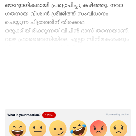
ഔദ്യോ​ഗികമായി പ്രഖ്യാപിച്ചു കഴിഞ്ഞു. നവാ​
ഗതനായ വിശ്വൻ ശ്രീജിത്ത്‌ സംവിധാനം
ചെയ്യുന്ന ചിത്രത്തിന് തിരക്കഥ
ഒരുക്കിയിരിക്കുന്നത് വിപിൻ ദാസ് തന്നെയാണ്.
വാഴ ഫ്രാഞ്ചൈസിയിലെ എല്ലാ സിനിമകൾക്കും
തിരക്കഥ ഒരുക്കിയത് വിപിൻ ആണ്.
LATEST VIDEOS
'വാഴ 3 - ബയോപിക് ഓഫ് എ ബില്യൺ ഗേൾസ്'
എന്നാണ് ചിത്രത്തിന്റെ പേര്. പ്രഖ്യാപനത്തിന്
പിന്നാലെ സോഷ്യൽ മീഡിയയിൽ നിറഞ്ഞ
കമന്റുകളും ഇപ്പോൾ ശ്രദ്ധനേടുകയാണ്.
വിമർശന കമന്റുകളാണ് ഏറെയും. അതിന്
കാരണം യുവതികളുടെ കഥ പറയുന്നു
എന്നതാണ്. 'ഇവളുമാർക്കെന്ത് കഥ ? വിവാഹം,
ആർത്തവം, പ്രസവ വേദന അല്ലാതെ', എന്നാണ്
ചിലരുടെ കമന്റുകൾ.