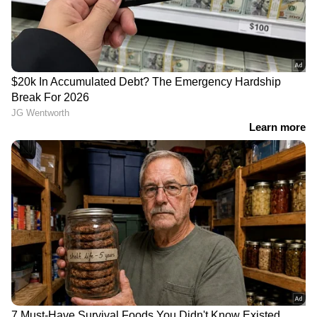
വിട്ടുപിരിയേണ്ട അവസ്ഥകൾ.. ഇതെല്ലാം
മനോഹരമായി അവതരിപ്പിക്കുന്ന ഒരു
സിനിമയായാൽ മതിയായിരുന്നു", എന്നാണ് ഒരു
സിനിമാസ്വാദകന്റെ പോസ്റ്റ്.