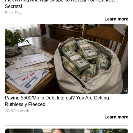
ഷിജിനെ കാത്ത് കണ്ണീരോടെ
കുടുംബം; മുതലപ്പൊഴിയില്‍
കാണാതായ മത്സ്യത്തൊഴിലാളിയെ
കണ്ടെത്താന്‍ തെരച്ചില്‍
ഒരേ സമയം സ്വർണം കടത്തലും
പൊട്ടിക്കലും,
അകമ്പടിയൊരുക്കാൻ വിശ്വസ്ത
ഗുണ്ടാവലയം! ; അർജുൻ
ആയങ്കിയെ അറിയാം