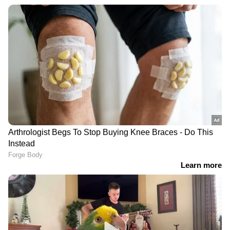
RECOMMENDED STORIES
Related Articles
'എന്നെ സുടാപ്പിയാക്കിക്കോ, ജയിൽ
ആണുങ്ങൾക്കുള്ളത്'; വിമർശനങ്ങൾക്ക്
ഷിയാസ് കരീമിന്റെ മറുപടി
'തോൾ ചരിച്ചാൽ ലാലേട്ടൻ ആവില്ല,
ഇതെന്താ ചാണകം ചവിട്ടോ'; എമ്പുരാനായി
ടിനി ടോം, വിമർശനവും ട്രോളും
ഭാരമുള്ള ദിവസങ്ങളെ
ഇനി ഉറപ്പിക്കാമല്ലോ!
കൈകാര്യം ചെയ്യാൻ
ബേസിലിന്‍റെ ഫൈനല്‍
പഠിക്കുന്നു, കീമോ
സിഗ്നല്‍? പുതിയ പോസ്റ്റ്
വിവരങ്ങളുമായി
ഏറ്റെടുത്ത് അല്ലു
'കുബേരൻ' നായിക ഉമ
അര്‍ജുന്‍ ആരാധകര്‍
ശങ്കരി; പ്രാർത്ഥനയോടെ
ആരാധകർ