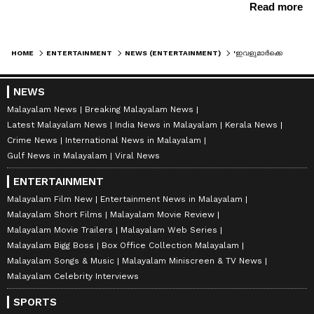
HOME
ENTERTAINMENT
NEWS (ENTERTAINMENT)
'ഇവളുമാർക്കെന്ത് കഥ ! വിവാഹം, ആർത്തവം, പ്രസവ വേദന'; വാഴ 3 പ്രഖ്യാപനത്തിന് പിന്നാലെ കമന്റുകൾ- വൈറൽ
NEWS
Malayalam News
Breaking Malayalam News
Latest Malayalam News
India News in Malayalam
Kerala News
Crime News
International News in Malayalam
Gulf News in Malayalam
Viral News
ENTERTAINMENT
Malayalam Film New
Entertainment News in Malayalam
Malayalam Short Films
Malayalam Movie Review
Malayalam Movie Trailers
Malayalam Web Series
Malayalam Bigg Boss
Box Office Collection Malayalam
Malayalam Songs & Music
Malayalam Miniscreen & TV News
Malayalam Celebrity Interviews
SPORTS