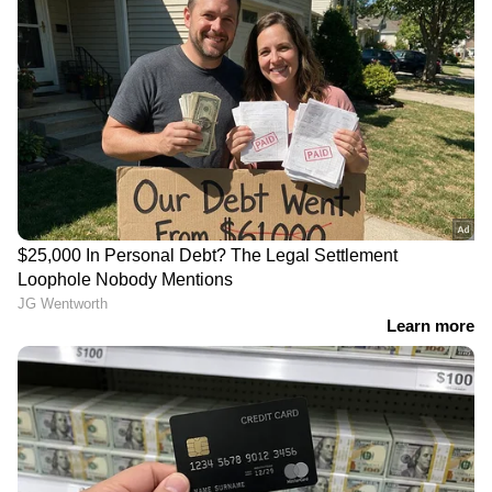
എന്നാൽ വാഴ 3യെ ഇരുകയ്യും നീട്ടി
സ്വീകരിച്ചവരും ധാരാളമാണ്. "ഇത്തവണ
പെൺകുട്ടികളുടെ കഥയാണ് എന്ന്
കേൾക്കുന്നു. അതിനേക്കാൾ നല്ല കാര്യം!
പെൺകുട്ടികൾ അനുഭവിക്കുന്ന ഒരുപാട്
പ്രശ്നങ്ങൾ ഉണ്ട്. ഉദാഹരണത്തിന് പഠിക്കുന്ന
പ്രായത്തിൽ നാട്ടിലെ ആണുങ്ങൾ പലരും
പുറകെ നടന്നു വെറുപ്പിക്കുന്നത്.. മറ്റു
പെൺകുട്ടികളുമായുള്ള കമ്പാരിസൺ
(സൗന്ദര്യത്തിന്റെ പേരിൽ ആയാലും
പഠിത്തത്തിന്റെ പേരിലായാലും), അതുപോലെ
വിവാഹം കഴിഞ്ഞു മറ്റൊരു വീട്ടിലേക്ക് കയറി
ചെല്ലുമ്പോൾ ഉണ്ടാകുന്ന പ്രശ്നങ്ങൾ..
അതുവരെ ഉണ്ടായിരുന്ന കൂട്ടുകാരികളെ