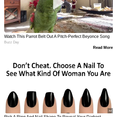
നാഗ സൈരന്ധ്രി കേന്ദ്ര
വര്‍ഷങ്ങളുടെ ഇടവേള;
കഥാപാത്രം; 'സോഷ്യല്‍
ബിഗ് സ്ക്രീനിലേക്ക്
സ്വാമി' പ്രിവ്യൂ നടന്നു
തിരിച്ചുവരവിന് ഗോവിന്ദ,
പുതിയ സിനിമ പ്രഖ്യാപിച്ചു
LATEST VIDEOS