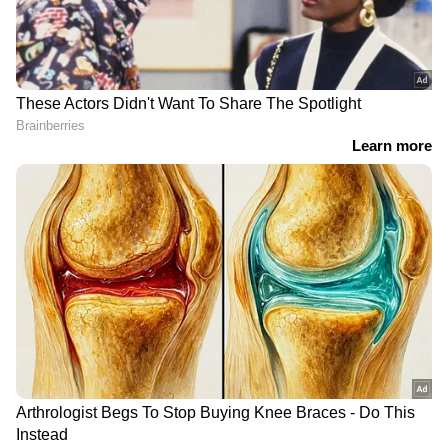
Box Office Collection
— എല്ലാം ഇപ്പോൾ
ജോസഫും ടൊവിനോ തോമസും വീണ്ടും
നിങ്ങളുടെ മുന്നിൽ. എപ്പോഴും എവിടെയും
ഒന്നിക്കുന്ന ചിത്രം എന്ന നിലയിലും ചിത്രം
എന്റർടൈൻമെന്റിന്റെ താളത്തിൽ ചേരാൻ
പ്രേക്ഷക ശ്രദ്ധയാകർഷിക്കുന്നുണ്ട്. വലിയ
ഏഷ്യാനെറ്റ് ന്യൂസ് മലയാളം വാർത്തകൾ
ആവേശത്തോടെയാണ് പ്രേക്ഷകർ ഈ
ചിത്രത്തെ കാത്തിരിക്കുന്നത്.