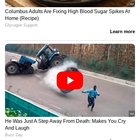
താരങ്ങൾ കൂടാതെ, പ്രേക്ഷകർ ഇഷ്ടപെടുന്ന
ഒട്ടേറെ അഭിനേതാക്കൾ ചിത്രത്തിന്റെ
താരനിരയിലുണ്ട്. ബേസിൽ ജോസഫ് ഒരുക്കിയ
മിന്നൽ മുരളിയുടെ രചയിതാക്കളിൽ ഒരാളായ
അരുൺ അനിരുദ്ധൻ്റെ സംവിധായകനായുള്ള
അരങ്ങേറ്റ ചിത്രമാണ് "അതിരടി". മിന്നൽ
മുരളിക്ക് ശേഷം ടൊവിനോ തോമസ്, ബേസിൽ
ജോസഫ്, സമീർ താഹിർ, അരുണ്‍ അനിരുദ്ധൻ
എന്നിവർ വീണ്ടും ഒന്നിക്കുന്ന ചിത്രം എന്ന
പ്രത്യേകതയും ഇതിനുണ്ട്. പോൾസൺ
സ്കറിയ, അരുൺ അനിരുദ്ധൻ എന്നിവർ
ചേർന്നാണ് ചിത്രം രചിച്ചത്. മലയാളം കൂടാതെ,
തമിഴ്, തെലുങ്കു, കന്നഡ ഭാഷകളിലും ചിത്രം
പ്രദർശനത്തിനെത്തും.