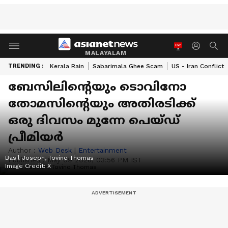
MALAYALAM
TRENDING :
Kerala Rain
Sabarimala Ghee Scam
US - Iran Conflict
ബേസിലിന്റെയും ടൊവിനോ
തോമസിന്റെയും അതിരടിക്ക്
ഒരു ദിവസം മുന്നേ പെയ്‍ഡ്
പ്രീമിയര്‍
Author :
Web Desk
|
Entertainment
Basil Joseph, Tovino Thomas
Published :
May 09 2026, 03:56 PM IST
Image Credit:
X