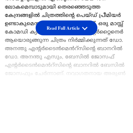
ലോകമെമ്പാടുമായി തെരഞ്ഞെടുത്ത
കേന്ദ്രങ്ങളില്‍ ചിത്രത്തിന്റെ പെയ്‍ഡ് പ്രീമിയര്‍
ഉണ്ടാകുമെന്നാണ് പുതിയ റിപ്പോര്‍ട്ട്. ഒരു മാസ്സ്
Read Full Article
കോമഡി ക്യാമ്പസ് ആക്ഷൻ എന്റെർറ്റൈനെർ
ആയൊരുങ്ങുന്ന ചിത്രം നിർമ്മിക്കുന്നത് ഡോ.
അനന്തു എന്റർടൈൻമെൻറ്സിന്റെ ബാനറിൽ
ഡോ. അനന്തു എസും, ബേസിൽ ജോസഫ്
എന്റർടൈൻമെൻറ്സിന്റെ ബാനറിൽ ബേസിൽ
ജോസഫും ചേർന്നാണ്. നവാഗതനായ അരുൺ
അനിരുദ്ധൻ ആണ് ചിത്രം സംവിധാനം
ചെയ്യുന്നത്. സംവിധായകനും
LATEST VIDEOS
ഛായാഗ്രാഹകനുമായ സമീർ താഹിറും
ടൊവിനോ തോമസും ആണ് ചിത്രത്തിന്റെ കോ-
പ്രൊഡ്യൂസർമാർ.
നേരത്തെ ചിത്രത്തിലെ ക്യാരക്ടർ പോസ്റ്ററുകൾ