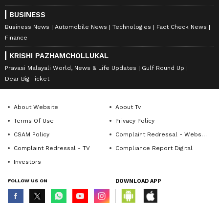
BUSINESS
Business News
Automobile News
Technologies
Fact Check News
Finance
KRISHI PAZHAMCHOLLUKAL
Pravasi Malayali World, News & Life Updates
Gulf Round Up
Dear Big Ticket
About Website
About Tv
Terms Of Use
Privacy Policy
CSAM Policy
Complaint Redressal - Website
Complaint Redressal - TV
Compliance Report Digital
Investors
FOLLOW US ON
DOWNLOAD APP
© Copyright 2026 Asianxt Digital Technologies Private Limited (Formerly