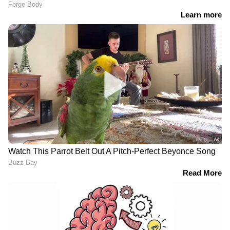
RECOMMENDED STORIES
വാമ്പയര്‍ ആക്ഷന്‍ ത്രില്ലര്‍
നായകന്‍ ലോകേഷ് നാളെ
ചിത്രം 'ഹാഫ്' ടൊറന്റോ
മുതല്‍; 'ഡിസി' അവസാന
ഫിലിം ഫെസ്റ്റിവലിലേക്ക്
പ്രൊമോ വീഡിയോ എത്തി