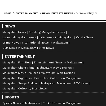
HOME
ENTERTAINMENT
NEWS (ENTERTAINMENT)
'സെലിബ്രിറ്റി നർത്തകരെ പല നർത്തകർക്കും പൊതുവേ പരമ പുച്ഛമാണ്..'; കുറിപ്പ് പങ്കുവച്ച് രചന നാരായണൻകുട്ടി
NEWS
Malayalam News
Breaking Malayalam News
Latest Malayalam News
India News in Malayalam
Kerala News
Crime News
International News in Malayalam
Gulf News in Malayalam
Viral News
ENTERTAINMENT
Malayalam Film New
Entertainment News in Malayalam
Malayalam Short Films
Malayalam Movie Review
Malayalam Movie Trailers
Malayalam Web Series
Malayalam Bigg Boss
Box Office Collection Malayalam
Malayalam Songs & Music
Malayalam Miniscreen & TV News
Malayalam Celebrity Interviews
SPORTS
Sports News in Malayalam
Cricket News in Malayalam