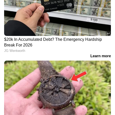
'രാമായണ ഇന്ത്യയിൽ
മഹേഷ് ബാബുവിന്റെ
റിലീസ് ചെയ്യാൻ വൈകും';
ജന്മദിനത്തിൽ എസ് എസ്
വ്യക്തമാക്കി നമിത്
രാജമൗലി ചിത്രം
മൽഹോത്ര
‘വാരണാസി’യിലെ
LATEST VIDEOS
രുദ്രയുടെ ചിത്രങ്ങൾ
പ്രേക്ഷകരിലേക്ക്
അർജുൻ ആയങ്കിയുടെ
സോഷ്യൽമീഡിയ കൈകാര്യം
ചെയ്തത് സഹോദരൻ; അ‍ജയ്
ആയങ്കി അറസ്റ്റിൽ | Arjun Aayanki
അർജുൻ ആയങ്കിക്ക് കാപ്പ
കുരുക്ക്?; ഒടുവിൽ കാപ്പ
ചുമത്താൻ നീക്കവുമായി പൊലീസ്
| Arjun Aayanki | Kannur