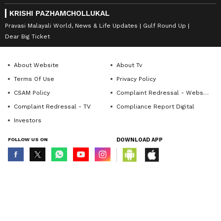
KRISHI PAZHAMCHOLLUKAL
Pravasi Malayali World, News & Life Updates
Gulf Round Up
Dear Big Ticket
About Website
About Tv
Terms Of Use
Privacy Policy
CSAM Policy
Complaint Redressal - Website
Complaint Redressal - TV
Compliance Report Digital
Investors
FOLLOW US ON
DOWNLOAD APP
© Copyright 2026 Asianxt Digital Technologies Private Limited (Formerly
known as Asianet News Media & Entertainment Private Limited) | All Rights
Reserved