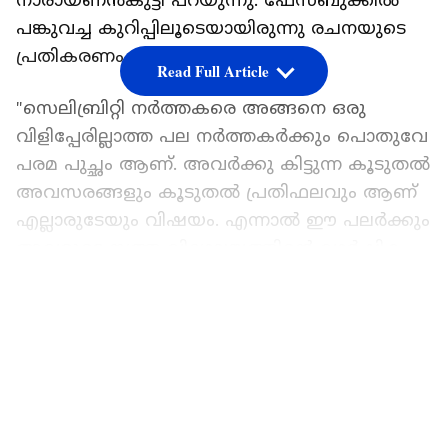
നാരായണൻകുട്ടി പറയുന്നു. ഫേസ്‌ബുക്കിൽ
പങ്കുവച്ച കുറിപ്പിലൂടെയായിരുന്നു രചനയുടെ
പ്രതികരണം.
Read Full Article
"സെലിബ്രിറ്റി നർത്തകരെ അങ്ങനെ ഒരു
വിളിപ്പേരില്ലാത്ത പല നർത്തകർക്കും പൊതുവേ
പരമ പുച്ഛം ആണ്. അവർക്കു കിട്ടുന്ന കൂടുതൽ
അവസരങ്ങളും കൂടുതൽ പ്രതിഫലവും ആണ്
എല്ലാരുടേയും വിഷയം. എന്നാൽ ഈ പലർക്കും
അവരുടെ നൃത്ത വിദ്യാലയത്തിന്റെ വാർഷിക
ആഘോഷത്തിനു അതിഥി ആയും,
LATEST VIDEOS
പെർഫോമേഴ്സ് ആയും ഈ 'കഴുവേറികൾ/
കഴിവേറികൾ' തന്നെ വേണം. മാർക്കറ്റിംഗ്
ആണ് ഉദ്ദേശം. എന്നാൽ ഏറ്റവും ചുരുങ്ങിയ
ചിലവിൽ." രചന നാരായണൻകുട്ടി പറയുന്നു.