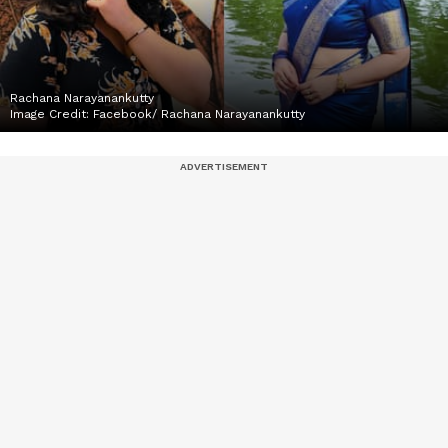
Rachana Narayanankutty
Image Credit:
Facebook/ Rachana Narayanankutty