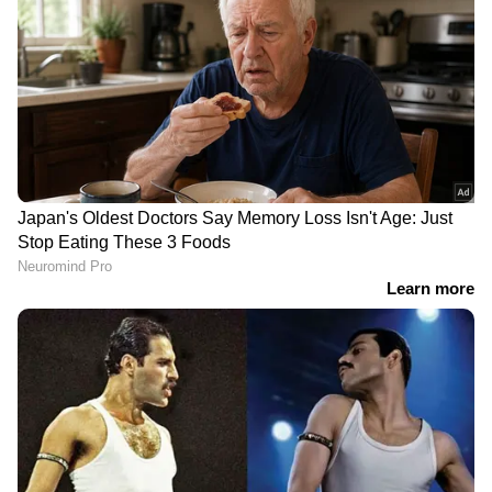
DOWNLOAD APP
സിനിമകളിൽ നിന്ന്
Malayalam OTT Release
വരെ,
Bigg Boss Malayalam Season 7
മുതൽ
Mollywood Celebrity news
,
Exclusive
Interview
വരെ — എല്ലാ
Entertainment
News
ഒരൊറ്റ ക്ലിക്കിൽ. ഏറ്റവും പുതിയ
Movie Release
,
Malayalam Movie Review
,
Box Office Collection
— എല്ലാം ഇപ്പോൾ