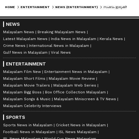
HOME
ENTERTAINMENT
NEWS (ENTERTAINMENT)
സംഭവം ഇരുക്ക്! ഇതുവരെ പറയാതിരുന്ന സസ്പെന്‍സ് അവതരിപ്പിച്ച് ധനുഷ്, മമ്മൂട്ടി ചിത്രത്തിന്‍റെ ടൈറ്റില്‍ എത്തി
NEWS
Malayalam News
Breaking Malayalam News
Latest Malayalam News
India News in Malayalam
Kerala News
Crime News
International News in Malayalam
Gulf News in Malayalam
Viral News
ENTERTAINMENT
Malayalam Film New
Entertainment News in Malayalam
Malayalam Short Films
Malayalam Movie Review
Malayalam Movie Trailers
Malayalam Web Series
Malayalam Bigg Boss
Box Office Collection Malayalam
Malayalam Songs & Music
Malayalam Miniscreen & TV News
Malayalam Celebrity Interviews
SPORTS
Sports News in Malayalam
Cricket News in Malayalam
Football News in Malayalam
ISL News Malayalam
IPL News Malayalam
World Cup News Malayalam