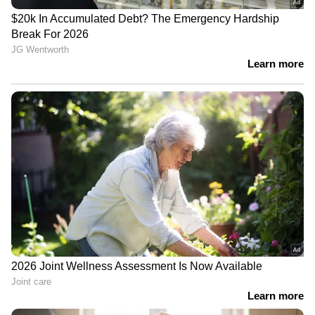
ഡിസൈനർ - രാജീവൻ, കലാസംവിധാനം-
ആർ പണ്ണീർ സെൽവം, നൃത്തം - സാൻഡി ,
സൗണ്ട് ഡിസൈൻ- സിങ്ക് സിനിമ, സൗണ്ട്
മിക്സ്- കണ്ണൻ ഗണപത് , കോസ്റ്റ്യൂം
ഡിസൈനർ - കാവ്യ ശ്രീറാം, ഡിഐ - പ്രസാദ്
ലാബ്, കളറിസ്റ്റ്- രംഗ , വിഎഫ്എക്സ്- ഫാന്‍റെ
എഫ് എക്സ്, സ്‌പെക്ടർ പോസ്റ്റ്, വിഎഫ്എക്സ്
സൂപ്പർവൈസർ- ശ്യാം പിഎം, സ്റ്റിൽസ് - വി
സിട്രറസ്‌, മേക്കപ്പ് - ബി രാജ, കോസ്റ്റ്യൂമർ -
നാഗ്, പബ്ലിസിറ്റി ഡിസൈൻ- കബിലന്‍,
പ്രൊഡക്ഷൻ കൺട്രോളർ- ഡി രമേശ്
കുചിരായർ, പ്രൊഡക്ഷൻ എക്സിക്യൂട്ടീവ്-
മീനുശ്രീ ഹരിഹരൻ, ഹെഡ് ഓഫ് ഓപ്പറേഷൻസ്
- അവന്തിക കനകരാജ്, മാർക്കറ്റിങ് ഹെഡ്-
മനോജ് മാഡി, പിആർഒ- വൈശാഖ് സി
വടക്കേവീട്, ജിനു അനിൽകുമാർ