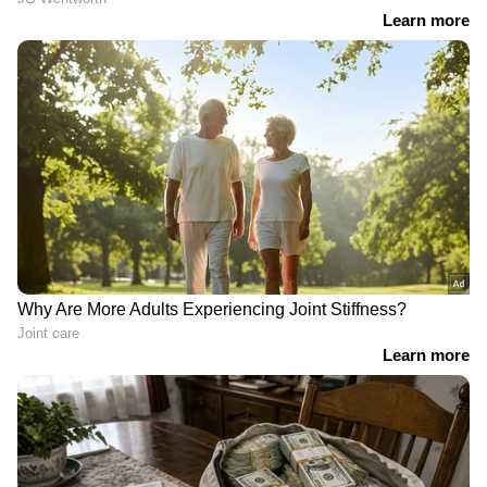
സാമ്പത്തിക തർക്കത്തിൽ
പൂര്‍ത്തിയാക്കി
ലിസ്റ്റിൻ സ്റ്റീഫന് തിരിച്ചടി;
'അതിമനോഹരം'; ഇനി
മധ്യസ്ഥതയ്ക്ക്
ശബരിമല ഉള്‍പ്പെടുന്ന
വിടണമെന്ന ആവശ്യം
അവസാന ഷെഡ്യൂള്‍
തള്ളി കോടതി
Related Articles
'അതോടെ ആ പ്രശസ്‍ത നടനെ ഞാൻ
വെറുത്ത് പോയി'; ദുരനുഭവം പറഞ്ഞ്
സോഷ്യൽ മീഡിയ താരം അഖിൽ
'നിങ്ങൾ കൂടി നശിക്കൂ എന്ന ചിന്തയാണ്';
ലഹരി ആരോപണം നടത്തിയ
സജ്‍നക്കെതിരെ ദിയ സന
LATEST VIDEOS
'അച്ഛന്‍ മസില്