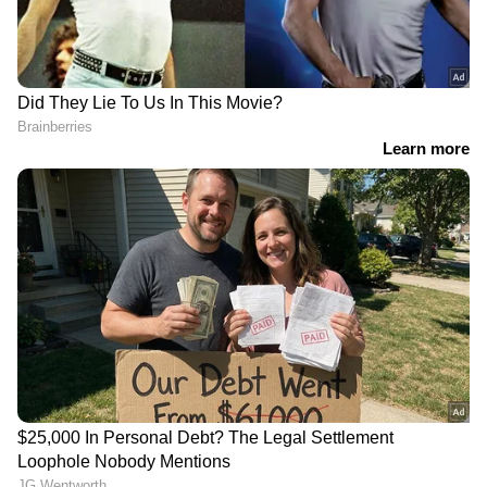
അന്ന് 'ന്യൂഡല്‍ഹി', ഇന്ന്
'നിങ്ങൾ കൂടി നശിക്കൂ
'ബാലന്‍'; റിലീസിന് മുന്‍പ്
എന്ന ചിന്തയാണ്'; ലഹരി
കണ്ട പ്രിയദര്‍ശന്‍റെ വാക്ക്,
ആരോപണം നടത്തിയ
പ്രതീക്ഷയില്‍ പ്രേക്ഷകര്‍
സജ്‍നക്കെതിരെ ദിയ സന
നിവിൻ പോളിയുമായുള്ള
പ്രധാന ഭാ​ഗങ്ങള്‍