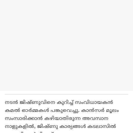
നടൻ ജിഷ്ണുവിനെ കുറിച്ച് സംവിധായകൻ
കമൽ ഓർമ്മകൾ പങ്കുവെച്ചു. കാൻസർ മൂലം
സംസാരിക്കാൻ കഴിയാതിരുന്ന അവസാന
നാളുകളിൽ, ജിഷ്ണു കാര്യങ്ങൾ കടലാസിൽ