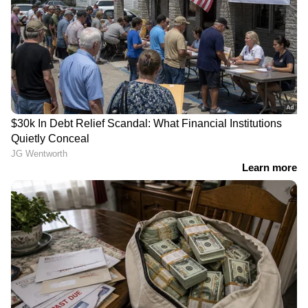
ഡിപ്രഷനെക്കുറിച്ച്
വേദന'; നെടുമങ്ങാട്ടെ
സംസാരിച്ച് തൻവി
ക്രൂരതയിൽ സൂര്യ
LATEST VIDEOS
ജലനിരപ്പ് കുറഞ്ഞെങ്കിലും ദുരിതം
ഒഴിയാതെ കുട്ടനാട്ടുകാര്‍; വെള്ളം