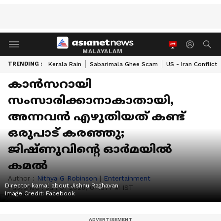
MALAYALAM
TRENDING :
Kerala Rain
Sabarimala Ghee Scam
US - Iran Conflict
കാൻസറായി
സംസാരിക്കാനാകാതായി,
അന്നവൻ എഴുതിയത് കണ്ട്
ഒരുപാട് കരഞ്ഞു;
ജിഷ്ണുവിന്റെ ഓർമയിൽ
കമൽ
Author :
Nithya G Robinson
|
Entertainment
Director kamal about Jishnu Raghavan
Published :
Jun 01 2026, 07:31 PM IST
Image Credit:
Facebook