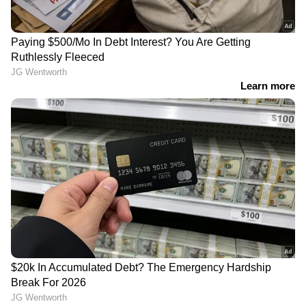
ഇറങ്ങാൻ ഇനിയും സമയമെടുക്കും
News@1PM | ഒരുമണി വാർത്ത
വിശദമായി | 08 August 2026