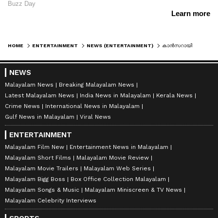
HOME
ENTERTAINMENT
NEWS (ENTERTAINMENT)
കാൻസറായി സംസാരിക്കാനാകാതായി, അന്നവൻ എഴുതിയത് കണ്ട് ഒരുപാട് കരഞ്ഞു; ജിഷ്ണുവിന്റെ ഓർമയിൽ കമൽ
NEWS
Malayalam News
Breaking Malayalam News
Latest Malayalam News
India News in Malayalam
Kerala News
Crime News
International News in Malayalam
Gulf News in Malayalam
Viral News
ENTERTAINMENT
Malayalam Film New
Entertainment News in Malayalam
Malayalam Short Films
Malayalam Movie Review
Malayalam Movie Trailers
Malayalam Web Series
Malayalam Bigg Boss
Box Office Collection Malayalam
Malayalam Songs & Music
Malayalam Miniscreen & TV News
Malayalam Celebrity Interviews