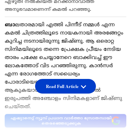
എഴുതി നൽകിയത് മറക്കാനാവാത്ത
അനുഭവമാണെന്ന് കമൽ പറഞ്ഞു.
ബാ
ലതാരമായി എത്തി പിന്നീട് നമ്മൾ എന്ന
കമൽ ചിത്രത്തിലൂടെ നായകനായി അരങ്ങേറ്റം
കുറിച്ച നടനായിരുന്നു ജിഷ്ണു. ആ ഒരൊറ്റ
സിനിമയിലൂടെ തന്നെ പ്രേക്ഷക പ്രീയം നേടിയ
താരം പക്ഷേ ചെയ്യാനേറെ ബാക്കിവച്ച് ഈ
ലോകത്തോട് വിട പറഞ്ഞിരുന്നു. കാൻസർ
എന്ന രോ​ഗത്തോട് സധൈര്യം
പോരാടിയെങ്കിലും വിധി മറ്റൊന്ന്
Read Full Article
ആകുകയായിരുന്നു. ഇക്കാലയളവിൽ
ഇരുപത്തി അഞ്ചോളം സിനിമകളാണ് ജിഷ്ണു
ചെയ്തത്.
ഏഷ്യാനെറ്റ് ന്യൂസ് പ്രധാന വാർത്താ സ്രോതസായി
തെരഞ്ഞെടുക്കുക