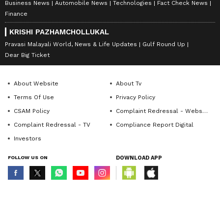
Business News
Automobile News
Technologies
Fact Check News
Finance
KRISHI PAZHAMCHOLLUKAL
Pravasi Malayali World, News & Life Updates
Gulf Round Up
Dear Big Ticket
About Website
About Tv
Terms Of Use
Privacy Policy
CSAM Policy
Complaint Redressal - Website
Complaint Redressal - TV
Compliance Report Digital
Investors
FOLLOW US ON
DOWNLOAD APP
© Copyright 2026 Asianxt Digital Technologies Private Limited (Formerly
known as Asianet News Media & Entertainment Private Limited) | All Rights
Reserved