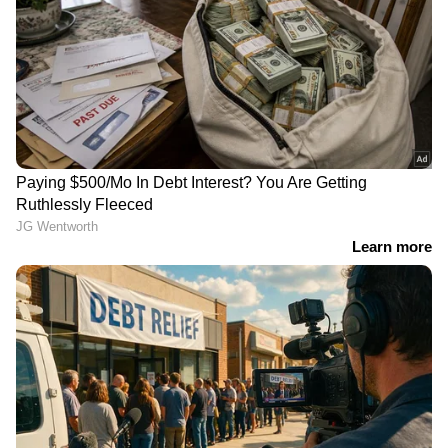
DOWNLOAD APP
RECOMMENDED STORIES
4 വർഷം കഴിഞ്ഞാൽ
ചിരഞ്ജീവി- ബോബി കൊല്ലി
ഡിവോഴ്സ് ആവുമെന്ന്
ചിത്രം ആരംഭിച്ചു;
പറഞ്ഞ ആ ജ്യോതിഷിയെ
നിർമ്മാണം കെവിഎൻ
ഒന്ന് കാണണം;
പ്രൊഡക്ഷൻസ്
വിവാഹവാർഷിക
ദിനത്തിൽ കുറിപ്പുമായി
മിഥുന്‍ ജയരാജ്