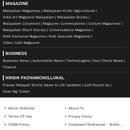
MAGAZINE
Malayalam Magazines
Malayalam Krishi (Agriculture)
India Art Magazine Malayalam
Malayalam Books
Malayalam Columnist
Magazine Conversations
Culture Magazines
Malayalam Short Stories
Conversations Magazine
Web Exclusive Magazine
Web Specials Magazine
Video Cafe Magazine
BUSINESS
Business News
Automobile News
Technologies
Fact Check News
Finance
KRISHI PAZHAMCHOLLUKAL
Pravasi Malayali World, News & Life Updates
Gulf Round Up
Dear Big Ticket
About Website
About Tv
Terms Of Use
Privacy Policy
CSAM Policy
Complaint Redressal - Website