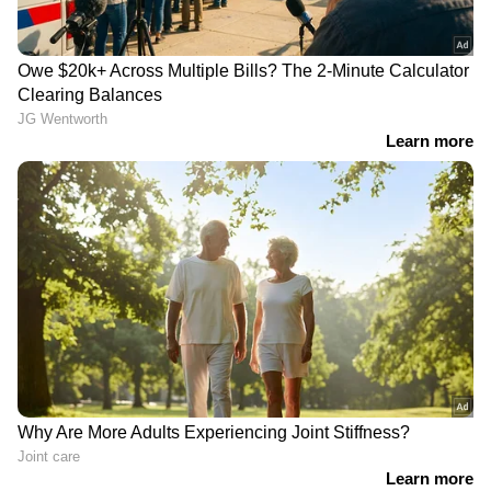
ഡ്രാഗണ് വേണ്ടി ജൂനിയർ
'എന്നെ ക്ഷണിച്ചവര്‍ക്ക്
എൻടിആർ കുറച്ചത് 15
നന്ദി'; ആദ്യ ഉദ്ഘാടനം
കിലോ, അദ്ദേഹത്തിന്റെ
നിര്‍വ്വഹിച്ച് കിച്ചു
ഭാര്യയും അമ്മയ്ക്കും
എന്നോട് ദേഷ്യമായിരുന്നു;
തുറന്നുപറഞ്ഞ് പ്രശാന്ത്
നീൽ