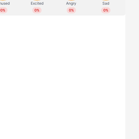
‍ പൃഥ്വിരാജ് ആദ്യമായാണ് അഭിനയിക്കുന്നത്.
്രെയിംസ് എന്നീ ബാനറുകളില്‍ പൃഥ്വിരാജും ലിസ്റ്റിന്‍
. പൃഥ്വിയുടെ അമ്മ വേഷത്തിലെത്തുന്നത് മല്ലിക