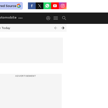
red Source
utomobile
e Today