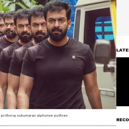
LATE
 prithviraj sukumaran alphonse puthren
RECO