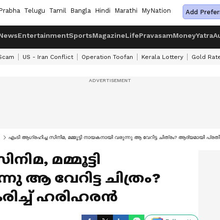
Prabha
Telugu
Tamil
Bangla
Hindi
Marathi
MyNation
Add Prefer
News
Entertainment
Sports
Magazine
Life
Pravasam
Money
Yatra
A
 Scam
US - Iran Conflict
Operation Toofan
Kerala Lottery
Gold Rat
എംടി ആ​ഗ്രഹിച്ച സിനിമ, മമ്മൂട്ടി നായകനായി വരുന്നു ആ വേറിട്ട ചിത്രം? ആദ്യമായി പ്രതി
നിമ, മമ്മൂട്ടി
ു ആ വേറിട്ട ചിത്രം?
ിച്ച് ഹരിഹരന്‍