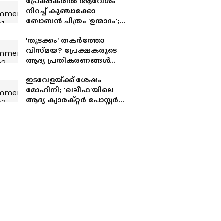
പ്രേക്ഷകരിൽ ആവേശം
നിറച്ച് കുഞ്ചാക്കോ
ബോബൻ ചിത്രം 'ഉന്മാദം';
തിയറ്ററുകളിൽ രണ്ടാം
വാരത്തിലേക്ക്
'തുടക്കം' തകര്‍ത്തോ
വിസ്‍മയ? പ്രേക്ഷകരുടെ
ആദ്യ പ്രതികരണങ്ങള്‍
ഇങ്ങനെ
ഇടവേളയ്ക്ക് ശേഷം
മോഹിനി; 'ഖലീഫ'യിലെ
ആദ്യ ക്യാരക്റ്റര്‍ പോസ്റ്റര്‍
എത്തി