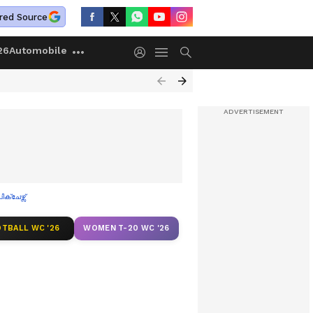
red Source
26
Automobile
ക്ചേഴ്സ്
TBALL WC '26
WOMEN T-20 WC '26