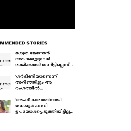
MMENDED STORIES
ശ്വേത മേനോന്‍
അടക്കമുള്ളവര്‍
രാജിക്കത്ത് തന്നിട്ടില്ലെന്ന്
രമേഷ് പിഷാരടി;
പൊതുസമൂഹത്തെ
'ഗർഭിണിയാണെന്ന്
പറ്റിച്ചുവെന്ന് ഗണേഷ്
അറിഞ്ഞിട്ടും ആ
കുമാര്‍
രംഗത്തിൽ
അഭിനയിക്കാൻ സാമന്ത
തയ്യാറായി..';
'അംഗീകാരത്തിനായി
തുറന്നുപറഞ്ഞ്
ഡോക്ടർ പദവി
സംവിധായിക
ഉപയോഗപ്പെടുത്തിയിട്ടില്ല,
ആ ജോലി വിടാൻ
കാരണമുണ്ട്'; കുറിപ്പുമായി
ബിന്നി