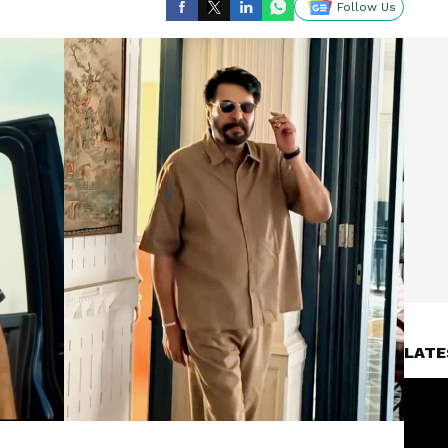
Follow Us
LATE