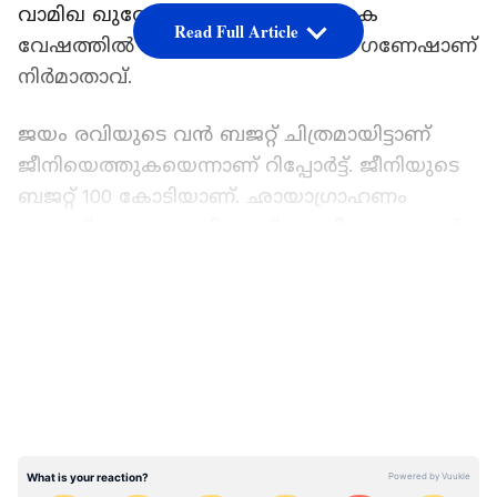
വാമിഖ ഖുറേഷിയും ഒരു നിര്‍ണായക
Read Full Article
വേഷത്തില്‍ എത്തുമ്പോള്‍ ഇഷാരി ഗണേഷാണ്
നിര്‍മാതാവ്.
ജയം രവിയുടെ വൻ ബജറ്റ് ചിത്രമായിട്ടാണ്
ജീനിയെത്തുകയെന്നാണ് റിപ്പോര്‍ട്ട്. ജീനിയുടെ
ബജറ്റ് 100 കോടിയാണ്. ഛായാഗ്രാഹണം
മഹേഷ് മുത്തുസ്വാമിയാണ്. സംഗീതം എ ആര്‍
റഹ്‍മാനാണ്.
LATEST VIDEOS
ജയം രവി നായകനായി എത്തിയ ചിത്രം
സൈറണിന് വലിയ വിജയം നേടാനായിരുന്നില്ല.
അനുപമ പരമേശ്വരനാണ് ജയം രവി
ചിത്രത്തില്‍ നായികയായി എത്തുന്നത്. കീര്‍ത്തി
സുരേഷ് പൊലീസ് ഓഫീസറാകുന്ന ചിത്രം എന്ന