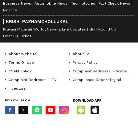
Business News
Automobile News
Technologies
Fact Check News
Finance
KRISHI PAZHAMCHOLLUKAL
Pravasi Malayali World, News & Life Updates
Gulf Round Up
Dear Big Ticket
About Website
About Tv
Terms Of Use
Privacy Policy
CSAM Policy
Complaint Redressal - Website
Complaint Redressal - TV
Compliance Report Digital
Investors
FOLLOW US ON
DOWNLOAD APP
© Copyright 2026 Asianxt Digital Technologies Private Limited (Formerly
known as Asianet News Media & Entertainment Private Limited) | All Rights
Reserved