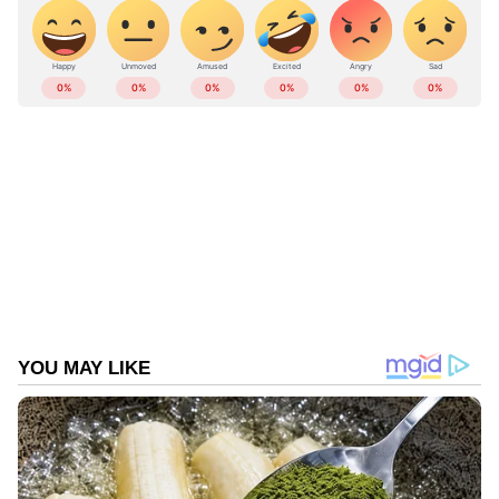
ഒരു പ്രത്യേകതയും സൈറണുണ്ടായിരുന്നു.
സംവിധാനം നിര്‍വഹിച്ചിരിക്കുന്നത് ആന്റണി
ഭാഗ്യരാജാണ്.
ABOUT THE AUTHOR
Web Desk
WD
Follow Us