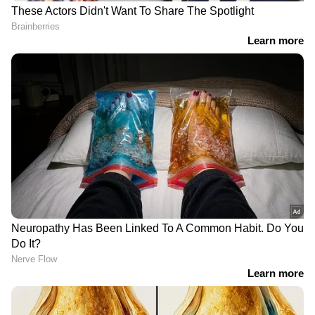
ചിത്രമായ ഇരൈവനില്‍ നരേൻ, ആശിഷ്
വിദ്യാര്‍ഥി, അശ്വിൻ കുമാര്‍, ഉദയ് മഹേഷ്,
ജോര്‍ജ് വിജയ്, അഴകൻ പെരുമാള്‍, കുമാര്‍
നടരാജൻ, വിനോദ് കിഷൻ, സുജാത ബാബു,
രാഹുല്‍ ബോസ്, സഞ്‍ജന തിവാരി എന്നിവരും
മറ്റ് നിര്‍ണായക വേഷങ്ങളില്‍ എത്തിയപ്പോള്‍
ഛായാഗ്രാഹണം ഹരി കെ വേദാന്ദാണ്
നിര്‍വഹിച്ചത്. സഞ്‍ജിത് ഹെഗ്‍ഡെയും ഖരേസ്‍മ
രവിചന്ദ്രനും ചിത്രത്തിനായി ആലപിച്ച ഒരു
ഗാനം യുവൻ ശങ്കര്‍ രാജയുടെ സംഗീത
സംവിധാനത്തില്‍ റിലീസിന് മുന്നേ ഒരു വലിയ
ഹിറ്റായി മാറിയിരുന്നു.
RECOMMENDED STORIES
Read More: പ്രഭാസും വിജയ്‍യും
രജനികാന്തുമല്ല, 30000 ടിക്കറ്റുകള്‍ വിറ്റു,
അഡ്വാൻസ് തുക ഞെട്ടിക്കുന്നത്, ഇത്