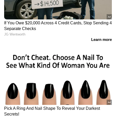
LATEST VIDEOS
ക്ലിക് ചെയ്യുക
ജനാധിപത്യത്തെ ഉയര്‍ത്തിപ്പിടിച്ച്
സുപ്രീംകോടതി | Surgical Strike |
Supreme Court | Lok Sabha
'വയലൻസിന്റെ ഭാഷയിൽ K K
രാഗേഷ് സംസാരിക്കുന്നത്
പാര്‍ട്ടിയോടുള്ള
വെല്ലുവിളിയായാണ് കാണേണ്ടത്'