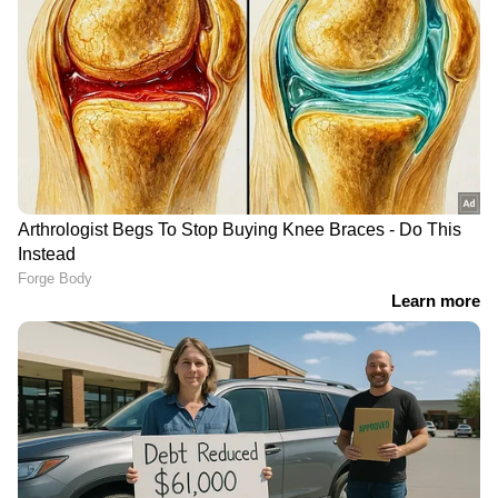
അപൂര്‍വം
ഡോ. കൃഷ്ണ പ്രിയദർശൻ
'ദ പാരഡൈസ്'
രചനയും സംവിധാനവും
റിലീസിനൊരുങ്ങുന്നു;
നിർവഹിച്ച 'ആലി'
നാനി ചിത്രത്തിന്റെ ടീസർ
റിലീസിനൊരുങ്ങുന്നു
പുറത്ത്
അഭിനയരംഗത്തെ
സസ്പെൻസും
'തുടക്കം'; വിസ്‍മയ
അന്വേഷണവും നിറച്ച്
മോഹന്‍ലാലിന്
'ആര'ത്തിന്‍റെ ഫസ്റ്റ് ലുക്ക്
ആശംസകളുമായി മമ്മൂട്ടി
പോസ്റ്റർ
ഏഷ്യാനെറ്റ് ന്യൂസ് ലൈവ് കാണാന്‍ ഇവിടെ