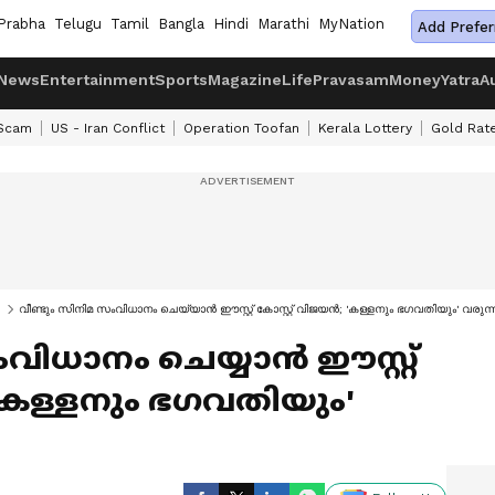
Prabha
Telugu
Tamil
Bangla
Hindi
Marathi
MyNation
Add Prefer
News
Entertainment
Sports
Magazine
Life
Pravasam
Money
Yatra
A
 Scam
US - Iran Conflict
Operation Toofan
Kerala Lottery
Gold Rat
വീണ്ടും സിനിമ സംവിധാനം ചെയ്യാന്‍ ഈസ്റ്റ് കോസ്റ്റ് വിജയന്‍; 'കള്ളനും ഭഗവതിയും' വരുന്
വിധാനം ചെയ്യാന്‍ ഈസ്റ്റ്
; 'കള്ളനും ഭഗവതിയും'