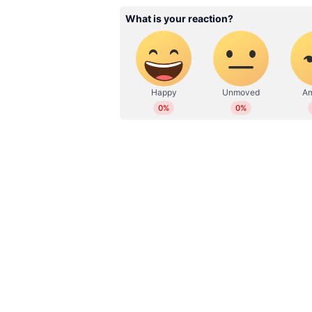
WD
Web Desk