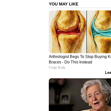
കൺട്രോളർ രാജേഷ് തിലകം,
പശ്ചാത്തല സംഗീതം രഞ്ജിൻ രാജ
വസ്ത്രാലങ്കാരം ധന്യ ബാലകൃഷ്ണൻ, മ
മസ്‌ക്കറ്റ്, സൗണ്ട് ഡിസൈൻ സ
ചീഫ് അസ്സോസിയേറ്റ് ഡയറക്ടർ സു
കെ വർഗ്ഗീസ്, അലക്സ് ആയൂർ, പ്ര
പരസ്യകല യെല്ലോ ടൂത്ത്, കാലിഗ്രാ
നവംബർ 23 മുതൽ പാലക്കാടും പരി
പി ആർ ഒ- എ എസ് ദിനേശ്.