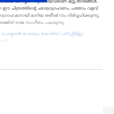
മാല പാർവ്വതി തുടങ്ങിയവരാണ് മറ്റു താരങ്ങൾ.
 ഈ ചിത്രത്തിന്റെ ഛായാഗ്രഹണം, പത്താം വളവ്
യാഗ്രാഹകനായി മാറിയ രതീഷ് റാം നിർവ്വഹിക്കുന്നു.
ഞ്ജിത് രാജ സംഗീതം പകരുന്നു.
യ്യാന്‍ പോലും കോഴ്സ് പഠിച്ചിട്ടില്ല';
റണി
 OTT Release
വരെ,
Bigg Boss Malayalam
elebrity news
,
Exclusive Interview
വരെ —
ൊറ്റ ക്ലിക്കിൽ. ഏറ്റവും പുതിയ
Movie
view
,
Box Office Collection
— എല്ലാം
 എപ്പോഴും എവിടെയും എന്റർടൈൻമെന്റിന്റെ
റ്റ് ന്യൂസ് മലയാളം വാർത്തകൾ