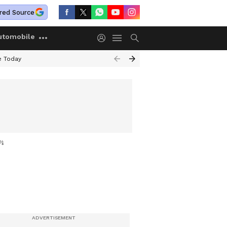
red Source
utomobile
e Today
നു