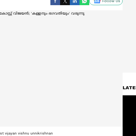
Follow Us
LATE
t vijayan vishnu unnikrishnan