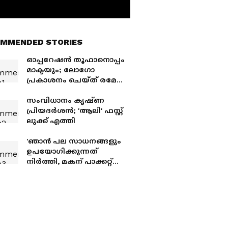
MMENDED STORIES
ഓപ്പറേഷൻ തൂഫാനൊപ്പം
മാക്ടയും; ലോഗോ
പ്രകാശനം ചെയ്ത് രമേശ്
ചെന്നിത്തല
സംവിധാനം കൃഷ്‍ണ
പ്രിയദര്‍ശന്‍; 'ആലി' ഫസ്റ്റ്
ലുക്ക് എത്തി
'ഞാൻ പല സാധനങ്ങളും
ഉപയോഗിക്കുന്നത്
നിർത്തി, മകന് പാക്കറ്റ്
പാൽ നൽകാറില്ല..';
തുറന്നുപറഞ്ഞ് കാജൽ
അഗർവാൾ