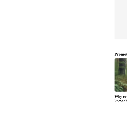
യൂട്ടീവ് പ്രൊഡ്യൂസർ രാജശേഖരൻ, പ്രൊഡക്ഷൻ