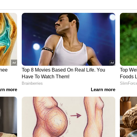
്, കലാ സംവിധാനം രാജീവ് കോവിലകം,
േക്കപ്പ് രഞ്ജിത്ത് അമ്പാടി, സ്റ്റിൽസ് അജി
ച്ചിൻ സുധാകർ, ഫൈനൽ മിക്സിംഗ് രാജാകൃഷ്ണൻ,
ഭാഷ് ഇളമ്പൽ, അസ്സോസിയേറ്റ് ഡയറക്ടർ ടിവിൻ
ൊഡക്ഷൻ എക്സിക്യൂട്ടീവ് ഷിബു പന്തലക്കോട്,
ഫി കെ പി മുരളീധരൻ, ഗ്രാഫിക്സ് നിഥിൻ റാം.
സരപ്രദേശങ്ങളിലുമായി ചിത്രീകരണം ആരംഭിക്കും.