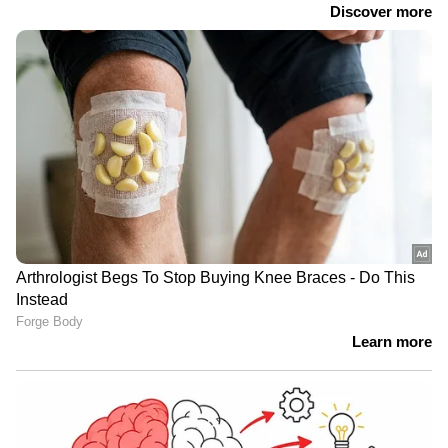
JPSC, JSSC പരീക്ഷകളിൽ
ആക്ഷേപം; ജാർഖണ്ഡിൽ
വിദ്യാർത്ഥി പ്രക്ഷോഭം