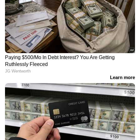
ഗുണജി, കാംവീര്‍ ചൗധരി, രാജേഷ് ശര്‍മ്മ,
സമര്‍ഥ് ചൗഹാന്‍, ഗോവിന്ദ് നാംദേവ്, വ്യോമ
നന്ദി, കാളി പ്രസാദ് മുഖര്‍ജി എന്നിവരാണ്
ചിത്രത്തില്‍ മറ്റു കഥാപാത്രങ്ങളെ
അവതരിപ്പിച്ചിരുന്നത്.
RECOMMENDED STORIES
Read More: മനോഹരമായ ഒരു
മുത്തശ്ശിക്കഥ പോലെ 'കുമാരി', റിവ്യു
മലയാളത്തിലെ ആദ്യ എ
ചാവേറിന് ശേഷം ടിനു
ഐ സിനിമ 'വാഗ്ദത്തഭൂമി'
പാപ്പച്ചന്റെ പുതിയ ചിത്രം,