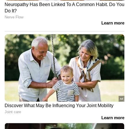
RECOMMENDED STORIES
'എന്റെ അനിയത്തി തന്നെ';
രതീഷ് വേഗ - ജയസൂര്യ
ബേബി സിറ്ററിന്
ചിത്രം 'ത്രാളി'ന് തുടക്കം;
സ്വർണമാലയും ചെയിനും
ഒരുങ്ങുന്നത് പാൻ ഇന്ത്യൻ
സമ്മാനിച്ച് പേളി; ദിയ
പടം
കണ്ടുപഠിക്കെന്ന് കമന്റ്