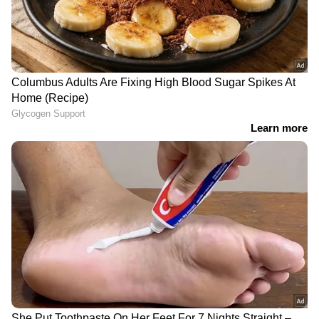
കഴിയാത്തത്, കനൽ ഒരു തരി മതി',
എന്നിങ്ങനെ പോകുന്നു മറ്റ് കമന്റുകൾ.