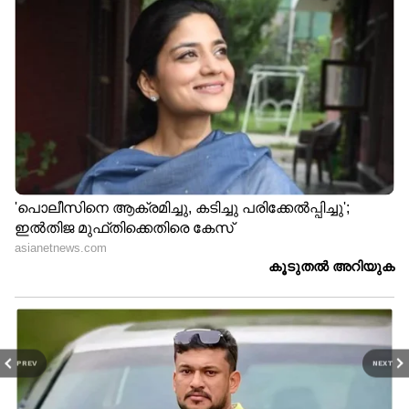
സ്നേഹം
'ഈ
കാണിക്കുന്നവരെല്ലാം
തലമുറക്കൈമാറ്റമാണോ
അമ്മയും അച്ഛനും തന്നെ';
ജനാധിപത്യത്തിന്റെ
ദിയ കൃഷ്‍ണ വിഷത്തിൽ
സൗന്ദര്യം'; യുഡിഎഫ്
വിമര്‍ശനവുമായി സ്വീറ്റി
മന്ത്രിസഭയെ ട്രോളി നാദിറ
ബെ‍ർണാർഡ്
PREV
NEXT