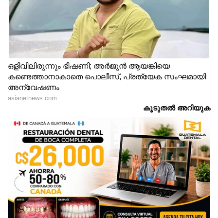
LATEST VIDEOS
'ഫിഷറീസ് രക്ഷപ്പെടുത്തിയ
ഒരാളുടെ പേര് പറയാമോ? ഈ
സിസ്റ്റം ഉണരണം, സംവിധാനങ്ങളെ
കൃത്യമായി ഉപയോഗിക്കണം'
നീറ്റ് ചോദ്യപേപ്പർ ചോർച്ച;
നിർണായക കണ്ടെത്തലുമായി
സിബിഐ