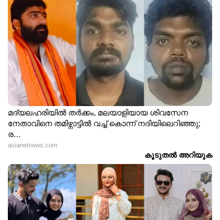
വരെ,
Bigg Boss Malayalam Season 7
മുതൽ
Mollywood Celebrity news
,
Exclusive
Interview
വരെ — എല്ലാ
Entertainment
News
ഒരൊറ്റ ക്ലിക്കിൽ. ഏറ്റവും പുതിയ
Movie Release
,
Malayalam Movie Review
,
Box Office Collection
— എല്ലാം ഇപ്പോൾ
നിങ്ങളുടെ മുന്നിൽ. എപ്പോഴും എവിടെയും
എന്റർടൈൻമെന്റിന്റെ താളത്തിൽ ചേരാൻ
ഏഷ്യാനെറ്റ് ന്യൂസ് മലയാളം വാർത്തകൾ
ABOUT THE AUTHOR
Nithya G Robinson
NG
2018 മുതല്‍ ഏഷ്യാനെറ്റ് ന്യൂസ് ഓണ്‍ലൈനില്‍
പ്രവര്‍ത്തിക്കുന്നു. ജേണലിസത്തില്‍ ബിരുദവും
പോസ്റ്റ് ഗ്രാജുവേറ്റ് ഡിപ്ലോമയും നേടി. കേരള,
എന്റര്‍ടെയിന്‍മെന്റ്, ലോട്ടറി തുടങ്ങിയ വിഷയങ്ങളില്‍
വിജയ്
സ്റ്റോറികൾ ചെയ്തുവരുന്നു. ഏഴ് വർഷത്തെ
ടിവികെ വിജയ് പാർട്ടി
ഓൺലൈൻ മാധ്യമ രം​ഗത്തെ പ്രവർത്തന