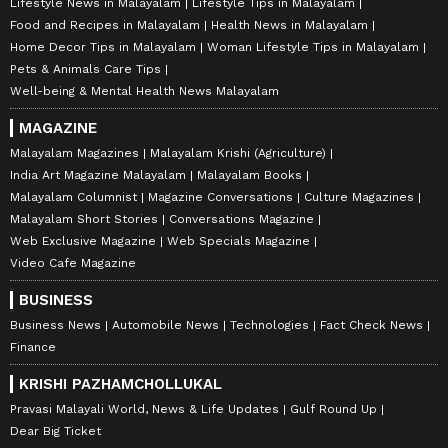
Lifestyle News in Malayalam
Lifestyle Tips in Malayalam
Food and Recipes in Malayalam
Health News in Malayalam
Home Decor Tips in Malayalam
Woman Lifestyle Tips in Malayalam
Pets & Animals Care Tips
Well-being & Mental Health News Malayalam
MAGAZINE
Malayalam Magazines
Malayalam Krishi (Agriculture)
India Art Magazine Malayalam
Malayalam Books
Malayalam Columnist
Magazine Conversations
Culture Magazines
Malayalam Short Stories
Conversations Magazine
Web Exclusive Magazine
Web Specials Magazine
Video Cafe Magazine
BUSINESS
Business News
Automobile News
Technologies
Fact Check News
Finance
KRISHI PAZHAMCHOLLUKAL
Pravasi Malayali World, News & Life Updates
Gulf Round Up
Dear Big Ticket