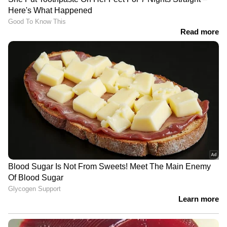
Related Articles
'20 കോടി ഉണ്ടെന്ന് പറഞ്ഞ് പറ്റിച്ചു,
സ്ഥാനാർത്ഥിയായതും തട്ടിപ്പ്';
റോബിനെതിരെ വീണ്ടും ശാലു പേയാട്
രമേശ് പിഷാരടി കേരള മുഖ്യമന്ത്രി ആകട്ടെ,
എന്താ കുഴപ്പം ? നിലപാട് വ്യക്തമാക്കി നടൻ