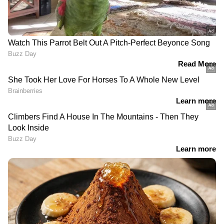
'അഴകിയ തമിഴ്മകൻ നീ താനേ.., ഇനി
കേരളത്തിൽ വി ഡി സതീശനും കൂടി മുഖ്യമന്ത്രി
ആയാൽ ജനങ്ങളുടെ തീരുമാനം ശരിയാണ്
എന്ന് തെളിയും, വിജയാശംസകൾ. നല്ലൊരു
ഭരണം നടത്താൻ സാധിക്കട്ടെ. നാട്ടിലുള്ള
സാധാരണക്കാരായ ജനങ്ങളെ ചേർത്തുപിടിച്ച്,
നല്ലൊരു സർക്കാർ ഉണ്ടാക്കി നല്ലൊരു ഭരണം
കാഴ്ചവെക്കാൻ സാധിക്കും, തമിഴ് ജനതക്ക്
നല്ലൊരു ഭരണം നൽകാൻ വിജയ്ക്ക് കഴിയട്ടെ
എന്ന് ആശംസിക്കുന്നു, എല്ലാ പുകഴും ഒരുവൻ
ഒരുവനുക്കേ!!!...നീ നദി പോലെ
ഓടിക്കൊണ്ടിയിരു, ജോസഫ് വിജയ് ആകിയ
നാൻ എന്ന് പറയുന്നത് കേൾക്കാൻ
കാത്തിരിക്കുന്നു, തമിഴ്നാട് മക്കളും അണ്ണന്റെ
ഫാൻസും കട്ടക്ക് കൂടെ ഉള്ളപ്പോൾ എന്താ