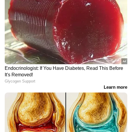
അതേസമയം, നാളെ രാവിലെ 11 മണിക്ക് ആണ്
വിജയിയുടെ സത്യപ്രതിജ്ഞ നടക്കുന്നത്.
പറഞ്ഞ വാക്കുകൾ പാലിച്ച്, നല്ലൊരു ഭരണം
തന്നെ വിജയ് കാഴ്ചവയ്ക്കുമെന്നാണ്
കരുതപ്പെടുന്നത്. ഇതിനിടെ വൈകാതെ
ജനനായകൻ റിലീസ് ചെയ്യുമെന്ന് വിവരം. മെയ്