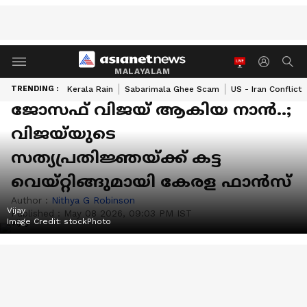
MALAYALAM
TRENDING :
Kerala Rain
Sabarimala Ghee Scam
US - Iran Conflict
ജോസഫ് വിജയ് ആകിയ നാൻ..;
വിജയ്‌യുടെ
സത്യപ്രതിജ്ഞയ്ക്ക് കട്ട
വെയ്റ്റിങ്ങുമായി കേരള ഫാൻസ്
Author :
Nithya G Robinson
Vijay
Published :
May 08 2026, 09:03 PM IST
Image Credit:
stockPhoto