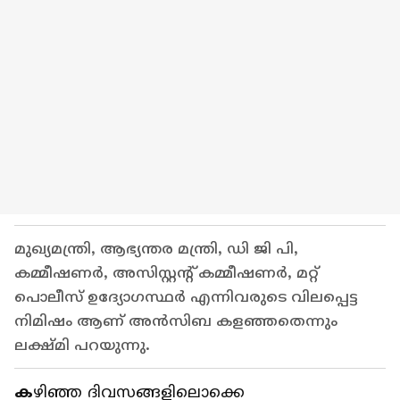
മുഖ്യമന്ത്രി, ആഭ്യന്തര മന്ത്രി, ഡി ജി പി,
കമ്മീഷണർ, അസിസ്റ്റന്റ് കമ്മീഷണർ, മറ്റ്
പൊലീസ് ഉദ്യോഗസ്ഥർ എന്നിവരുടെ വിലപ്പെട്ട
നിമിഷം ആണ് അൻസിബ കളഞ്ഞതെന്നും
ലക്ഷ്മി പറയുന്നു.
ക
ഴിഞ്ഞ ദിവസങ്ങളിലൊക്കെ