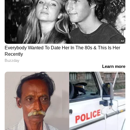
തരം പോലെ ഓരോ ചാനലിലും ഓരോ
രീതിയിൽ പറഞ്ഞതും എന്റെ കയ്യിൽ
തെളിവായി ഉണ്ട്. ഇനിയാണ് യഥാർത്ഥ നിയമ
പോരാട്ടം ആരംഭിക്കുന്നത്. ഇത്രയധികം എന്നെ
അധിക്ഷേപിച്ചതിന് അൻസിബാ ഹസൻ ഉത്തരം
പറഞ്ഞേ മതിയാവൂ. നട്ടാൽ കുരുക്കാത്ത കള്ളം
പറയുന്ന ആളുകൾ, പൊതുസമൂഹത്തെ
തെറ്റിദ്ധരിപ്പിക്കുന്ന ആളുകൾ, ചെറിയ
കാര്യങ്ങളെ ഊതി വീർപ്പിച്ച് വലുതാക്കുന്ന
ഈഗോയുള്ള ആളുകൾ. ഇവരെല്ലാം
സമൂഹത്തിന് അപമാനകരം തന്നെയാണ്.
10 കോടി രൂപയുടെ മാനനഷ്ടം
ആവശ്യപ്പെട്ടുകൊണ്ട് ഹർജി ഫയൽ
ചെയ്യുകയാണ്. സത്യമേവ ജയതേ, ധർമ്മമേവ