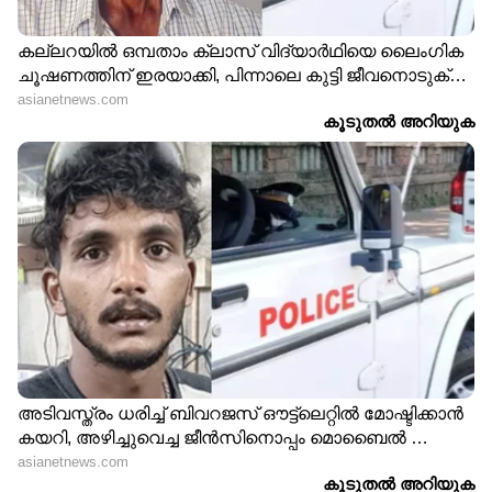
ജയതേ
ന : സത്യം അറിയാതെ എനിക്കെതിരെ വ്യാജ
തലക്കെട്ടുകൾ നൽകി യൂ ട്യൂബ് വീഡിയോസും
റിയാക്ഷൻ വീഡിയോസും ചെയ്ത് അരി
വാങ്ങിയവരും കരുതി ഇരുന്നോളു.