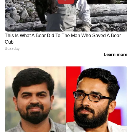
റിസർവേഷൻ ഇല്ലാതെ ട്രെയിനിൽ കയറി
കഴിയുമ്പോ റെയിൽവേ ടി ടി ഇ ആർ മാർ, സീറ്റ്
ഇല്ലാതെ ഹോട്ടലിന് വെളിയിൽ നിൽക്കുമ്പോ
സീറ്റ് കിട്ടിയവർ അങ്ങനെ ആരെല്ലാം നമ്മളെ
പുച്ഛിച്ചു നോക്കുന്നു.. നമ്മൾ ആർക്കെതിരെയും
കേസ് കൊടുത്തിട്ടുമില്ല, കേസ് എടുക്കാൻ
വകുപ്പുണ്ടോ എന്ന് നോക്കിയിട്ടുമില്ല.
എന്തായാലും ജനുവരി 30 ന് ഷേക്ക് ഹാൻഡ്
നൽകി പിരിഞ്ഞ ആൾ അമ്മ കുടുംബ
സംഗമത്തിന് ഒരേ വിളക്ക് പിടിച്ചു നിലവിളക്ക്
കൊളുത്തി. ഫെബ്രുവരി 21 ന് രാജിക്കത്ത്
നൽകി. മെയ്‌ 12 ന് രാജി അംഗീകരിച്ചു. ശേഷം
നിങ്ങൾ കണ്ടു കൊണ്ടിരിക്കുന്ന വാർത്തകൾ
ഒക്കെ ഞാനും കാണുന്നു.