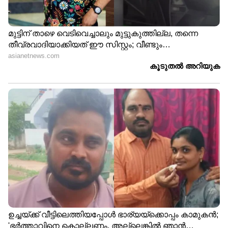
നോക്കുക. വളരെ ഗുഡ് സ്കോർ
അടയാളപ്പെടുത്തിയിട്ടുള്ള അവരുടെ സർവീസ്
റെക്കോർഡ്. അതിന്റെ ക്രെഡിബിലിറ്റിയെ വരെ
ഈ പെൺകുട്ടി ചോദ്യം ചെയ്തിട്ടുണ്ട്.
ഞങ്ങളുടെ അമ്മ എക്സിക്യൂട്ടീവ് കമ്മിറ്റി
അടക്കം മൂന്നാമതൊരാൾ ഈ വിഷയം
അറിയരുത് എന്ന് എനിക്ക് നിർബന്ധം
ഉണ്ടായിരുന്ന ഇടത്തുനിന്നും കുടത്തിൽ നിന്നും
അഴിച്ചുവിട്ട ഭൂതത്തെ പോലെ മറ്റൊരു
രീതിയിൽ എന്നെ അവഹേളിച്ചു കൊണ്ട്
അസത്യം മാത്രം പറഞ്ഞുകൊണ്ട് വാർത്താ
മാധ്യമങ്ങളിൽ നിറഞ്ഞുനിന്നു. എന്റെ
അന്തസ്സിനെ,ആത്മാഭിമാനത്തിനെ
സ്ത്രീത്വത്തിനെ എന്തിന് 10 വയസ്സായ എന്റെ