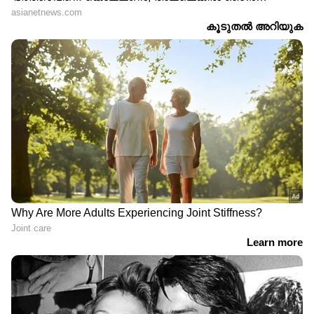
പാവം മകളെ കുറിച്ച് പോലും ഇല്ലാ കഥകൾ
പറഞ്ഞു.
മീഡിയയോട് ആവർത്തിച്ചത് തന്നെ
ആവർത്തിച്ചുകൊണ്ട് നിർത്തട്ടെ അൻസിബ
വിചാരിച്ചാൽ തകർന്നു പോകുന്ന ആൾ അല്ല
ലക്ഷ്മിപ്രിയ. സത്യത്തിനും ധർമ്മത്തിനും
വിരുദ്ധമായി യാതൊന്നും നാളിതുവരെ ഞാൻ
ചെയ്തിട്ടുമില്ല ഇനി ചെയ്യുകയുമില്ല. ഒരു പരാതി
വ്യാജമാകുന്നത് ഒന്നുകിൽ ഇല്ലാത്ത കാര്യങ്ങൾ
പറഞ്ഞുകൊണ്ട് ഞാൻ പരാതി കൊടുക്കണം
ഇല്ലെങ്കിൽ പരാതിപ്പെട്ടിരിക്കുന്ന കാര്യങ്ങൾ
ഇല്ലാത്തതാവണം. ഇത് രണ്ടും അല്ലാത്ത ഒരു
പരാതി എങ്ങനെയാണ് വ്യാജമാകുന്നത്?