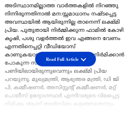
അടിസ്ഥാനമില്ലാത്ത വാർത്തകളിൽ നിറഞ്ഞു
നിന്നിരുന്നതിനാൽ മന:സ്സമാധാനം നഷ്ടപ്പെട്ട
അവസ്ഥയിൽ ആയിരുന്നില്ല താനെന്ന് ലക്ഷ്മി
പ്രിയ. പുതുതായി നിർമ്മിക്കുന്ന ഫാമിൽ കോഴി
കൃഷി, പശു വളർത്തൽ ഇവ എങ്ങനെ വേണം
എന്നതിനെപ്പറ്റി വീഡിയോസ്
കാണുകയായിരുന്നുവെന്നും താൻ നിർമിക്കാൻ
Read Full Article
പോകുന്ന സിനിമയെ കുറിച്ചുള്ള
പണിയിലായിരുന്നുവെന്നും ലക്ഷ്മി പ്രിയ
പറയുന്നു. മുഖ്യമന്ത്രി, ആഭ്യന്തര മന്ത്രി, ഡി ജി
പി, കമ്മീഷണർ, അസിസ്റ്റന്റ് കമ്മീഷണർ, മറ്റ്
പൊലീസ് ഉദ്യോഗസ്ഥർ എന്നിവരുടെ വിലപ്പെട്ട
നിമിഷം ആണ് അൻസിബ കളഞ്ഞതെന്നും
ലക്ഷ്മി പറയുന്നു. സത്യം അറിയാതെ
എനിക്കെതിരെ വ്യാജ തലക്കെട്ടുകൾ നൽകി
LATEST VIDEOS
യൂട്യൂബ് വീഡിയോസും റിയാക്ഷൻ