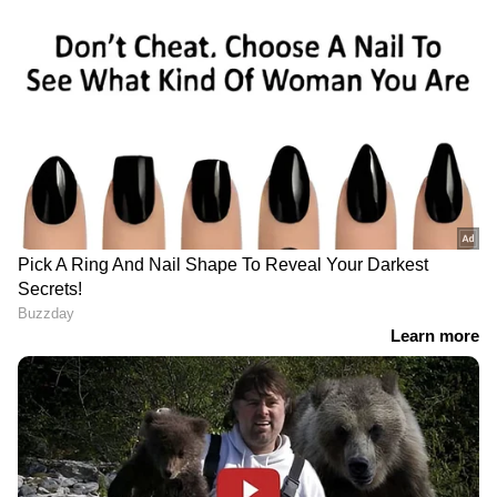
സംസാരിച്ചു. ആ കുട്ടി പറഞ്ഞത് പ്രകാരം
സ്റ്റേഷൻ റിപ്പോർട്ട് മാഡം എഴുതി. അതിന് ഒരു
10 മിനിറ്റ്. 1.15 ന് റിപ്പോർട് വായിച്ചു കേട്ടൂ. 1.16 ന്
രണ്ടാളും ഒപ്പിട്ട്, ഞാൻ അതിന്റെ ഫോട്ടോ
എടുത്ത് മടങ്ങി. ആ കുട്ടി പുറത്തേക്കും പോയി.
ഞാൻ വന്നതും പോയതും യൂബർ ടാക്സിയിൽ
ആയിരുന്നു. ഇതെല്ലാം ഡിജിറ്റൽ രേഖകൾ
ആയിരുന്നു. ഞാൻ എല്ലാം കൊടുത്തു. പിന്നെ
എങ്ങനെ മൂന്ന് മണിക്കൂർ ഹരാസ്സ്മെന്റ്
ആകും? S I യ്ക്ക് എതിരെയുള്ള ആ കുട്ടിയുടെ
പരാതിയിൽ മീഡിയയ്ക്ക് മുന്നിൽ വന്നു
പറയുന്ന ഒരു വാക്ക് പോലും ഇല്ല. S I
പുശ്ചത്തോടെ നോക്കി പോലും. അങ്ങനെ ഒരു
പുശ്ച ഭാവം ഞാൻ കണ്ടില്ല. വലിയ തുക ലോൺ
ചോദിക്കുമ്പോ ബാങ്ക് മാനേജർ മാർ,