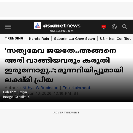
MALAYALAM
TRENDING :
Kerala Rain
Sabarimala Ghee Scam
US - Iran Conflict
'സത്യമേവ ജയതേ..അങ്ങനെ
അരി വാങ്ങിയവരും കരുതി
ഇരുന്നോളൂ..'; മുന്നറിയിപ്പുമായി
ലക്ഷ്മി പ്രിയ
Author :
Nithya G Robinson
|
Entertainment
Lakshmi Priya
Published :
Jun 10 2026, 10:16 PM IST
Image Credit:
X