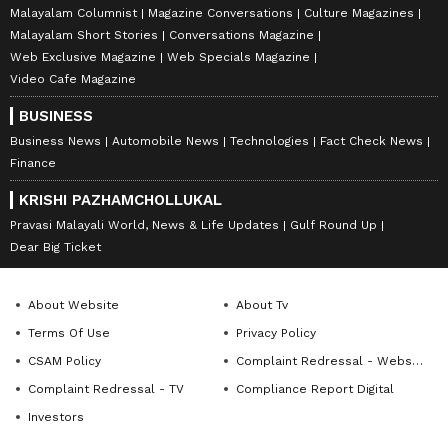
Malayalam Columnist
Magazine Conversations
Culture Magazines
Malayalam Short Stories
Conversations Magazine
Web Exclusive Magazine
Web Specials Magazine
Video Cafe Magazine
BUSINESS
Business News
Automobile News
Technologies
Fact Check News
Finance
KRISHI PAZHAMCHOLLUKAL
Pravasi Malayali World, News & Life Updates
Gulf Round Up
Dear Big Ticket
About Website
About Tv
Terms Of Use
Privacy Policy
CSAM Policy
Complaint Redressal - Website
Complaint Redressal - TV
Compliance Report Digital
Investors