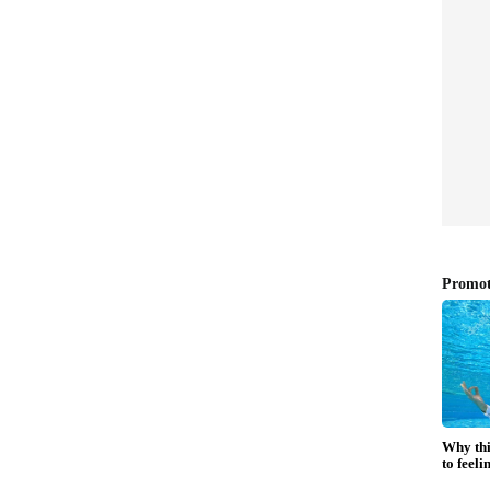
ായി പീഡിപ്പിക്കുകയും ചെയ്താൽ നമ്മുടെ ശരീരം
പ്പിക്കും. ഇത് കേൾക്കുമ്പോൾ ചിലർക്കെങ്കിലും
യം പറയട്ടെ മാനസികാരോ​ഗ്യം എന്നത് സത്യമാണ്.
്പോൾ എന്റെ കാര്യങ്ങൾ നോക്കിയത് അച്ഛൻ
രാത‍െ ഇരുന്നിട്ടില്ല. പക്ഷെ എന്തുകൊണ്ടോ
കാണാനോ ഒന്നും എനിക്ക് തോന്നിയിരുന്നില്ല.
പറ്റാത്ത അവസ്ഥയുണ്ട്. റോബോട്ടിക്ക് ലൈഫ്
ന്ന് നല്ല ജീവിത സാ​ഹചര്യവും മൂന്ന് നേരം
മാതാപിതാക്കളുമെല്ലാം എനിക്ക് ഉണ്ടായിരുന്നു.
ഏറ്റവും വലിയ പ്രശ്നമെന്നും എനിക്ക് അറിയാം.
നിക്ക് ഏറ്റവു വലിയ പ്രശ്നങ്ങൾ
ട്ടിച്ചേർത്തു.