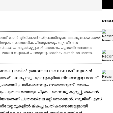
RECO
്ത് താൻ ക്ലിനിക്കൽ ഡിപ്രഷനിലൂടെ കടന്നുപോയതായി
ിയുടെ സാമ്പത്തിക പിന്തുണയും നല്ല ജീവിത
 മാനസികമായ ബുദ്ധിമുട്ടുകൾ കാരണം പുറത്തിറങ്ങാനോ
ം മാധവ് സുരേഷ് പറയുന്നു. Madhav suresh on Mental
 മലയാളത്തിൽ ശ്രദ്ധേയനായ നടനാണ് സുരേഷ്
്. പലപ്പോഴും ട്രോളുകളിൽ നിറയാറുള്ള മാധവ്
മായി പ്രതികരണവും നടത്താറുണ്ട്. അങ്കം
ും പുതിയ മലയാള ചിത്രം. സൈജു കുറുപ്പ്, ഷൈൻ
യവരാണ് ചിത്രത്തിലെ മറ്റ് താരങ്ങൾ. സുജിത് എസ്
ിയേറ്ററുകളിൽ മികച്ച പ്രതികരണങ്ങളുമായി