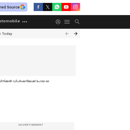
red Source
utomobile
e Today
ക്ലിനിക്കൽ ഡിപ്രഷനിലേക്ക് പോയ ഒരാളാണ് ഞാൻ; തുറന്നുപറഞ്ഞ് മാധവ് സുരേഷ്