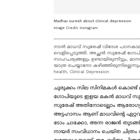
Madhav suresh about clinical depression
Image Credit:
Instagram
നടൻ മാധവ് സുരേഷ് വിദേശ പഠനകാലത
വെളിപ്പെടുത്തി. അച്ഛൻ സുരേഷ് ഗോപ
സാഹചര്യങ്ങളും ഉണ്ടായിരുന്നിട്ടും,
യാത്ര ചെയ്യാനോ കഴിഞ്ഞിരുന്നില്ലെന്നു
health, Clinical Depression
ചുരുക്കം സില സിനിമകൾ കൊണ്ട്
ഗോപിയുടെ ഇളയ മകൻ മാധവ് സുരേഷ
സുരേഷ് അതിനോടെല്ലാം ആരോഗ്യപര
അട്ടഹാസം ആണ് മാധവിന്റെ ഏറ്റവ
ടോം ചാക്കോ, അന്ന രാജൻ തുടങ്ങി
നായർ സംവിധാനം ചെയ്ത ചിത്രം ത