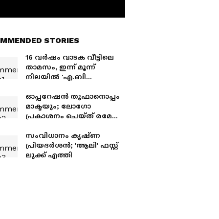
MMENDED STORIES
16 വർഷം വാടക വീട്ടിലെ
താമസം, ഇന്ന് മൂന്ന്
നിലയിൽ 'എ.ബി
മൻസിൽ'; കൊച്ചിൻ
ഹനീഫയുടെ
ഓപ്പറേഷൻ തൂഫാനൊപ്പം
കുടുംബത്തിന്റെ
മാക്ടയും; ലോഗോ
സ്വപ്നക്കൂട്
പ്രകാശനം ചെയ്ത് രമേശ്
ചെന്നിത്തല
സംവിധാനം കൃഷ്‍ണ
പ്രിയദര്‍ശന്‍; 'ആലി' ഫസ്റ്റ്
ലുക്ക് എത്തി