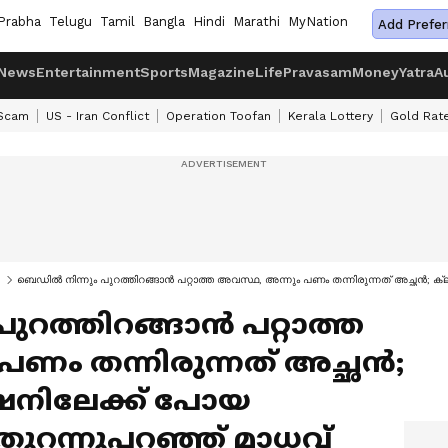
Prabha
Telugu
Tamil
Bangla
Hindi
Marathi
MyNation
Add Prefer
News
Entertainment
Sports
Magazine
Life
Pravasam
Money
Yatra
A
 Scam
US - Iran Conflict
Operation Toofan
Kerala Lottery
Gold Rat
ബെഡിൽ നിന്നും പുറത്തിറങ്ങാൻ പറ്റാത്ത അവസ്ഥ, അന്നും പണം തന്നിരുന്നത് അച്ഛൻ; 
ുറത്തിറങ്ങാൻ പറ്റാത്ത
ണം തന്നിരുന്നത് അച്ഛൻ;
രഷനിലേക്ക് പോയ
ുറന്നുപറഞ്ഞ് മാധവ്