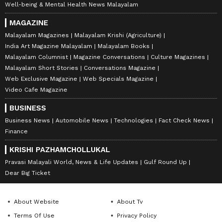
Well-being & Mental Health News Malayalam
MAGAZINE
Malayalam Magazines
Malayalam Krishi (Agriculture)
India Art Magazine Malayalam
Malayalam Books
Malayalam Columnist
Magazine Conversations
Culture Magazines
Malayalam Short Stories
Conversations Magazine
Web Exclusive Magazine
Web Specials Magazine
Video Cafe Magazine
BUSINESS
Business News
Automobile News
Technologies
Fact Check News
Finance
KRISHI PAZHAMCHOLLUKAL
Pravasi Malayali World, News & Life Updates
Gulf Round Up
Dear Big Ticket
About Website
About Tv
Terms Of Use
Privacy Policy