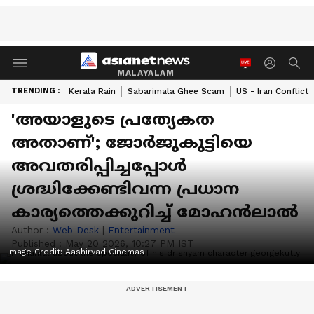
MALAYALAM
TRENDING :
Kerala Rain
Sabarimala Ghee Scam
US - Iran Conflict
'അയാളുടെ പ്രത്യേകത
അതാണ്'; ജോര്‍ജുകുട്ടിയെ
അവതരിപ്പിച്ചപ്പോള്‍
ശ്രദ്ധിക്കേണ്ടിവന്ന പ്രധാന
കാര്യത്തെക്കുറിച്ച് മോഹന്‍ലാല്‍
Author :
Web Desk
|
Entertainment
Published :
May 20 2026, 10:27 PM IST
Image Credit:
Aashirvad Cinemas