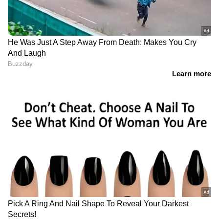
RECOMMENDED STORIES
വമ്പൻ കുതിപ്പ്, ലോകേഷ്
രാഘവനായി ഷമ്മി
കനകരാജ് ചിത്രം നേടിയത്
തിലകൻ; ഖലീഫ ക്യാരക്ടർ
പോസ്റ്റർ പുറത്ത്