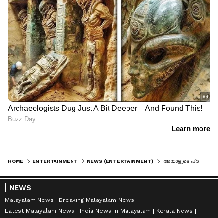
HOME
ENTERTAINMENT
NEWS (ENTERTAINMENT)
'അയാളുടെ പ്രത്യേകത അതാണ്'; ജോര്‍ജുകുട്ടിയെ അവതരിപ്പിച്ചപ്പോള്‍ ശ്രദ്ധിക്കേണ്ടിവന്ന പ്രധാന കാര്യത്തെക്കുറിച്ച് മോഹന്‍ലാല്‍
NEWS
Malayalam News
Breaking Malayalam News
Latest Malayalam News
India News in Malayalam
Kerala News