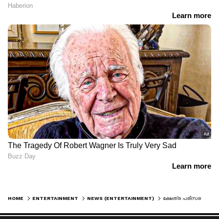
HOME
ENTERTAINMENT
NEWS (ENTERTAINMENT)
ക്ഷേത്ര പരിസരത്ത് ചെരുപ്പിട്ട് കയറിയ സംഭവം; ഖേദം പ്രകടിപ്പിച്ച് വിഘ്‌നേഷും നയന്‍താരയും