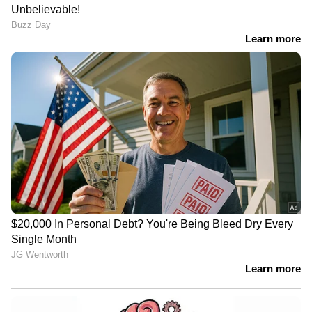
കുത്തിയിരിപ്പ് സമരം
അവസാനിപ്പിച്ച് ഷിജിന്റെ കുടുംബം,
5 മണിക്ക് മന്ത്രി സിപി ജോൺ ചർച്ച
നടത്തും
കണ്ണൂരിലെ റിസ ജീവനൊടുക്കിയ
സംഭവത്തിൽ ഭർത്താവിനായി
ലുക്ക് ഔട്ട് സർക്കുലർ | Kannur |
Risa Death case