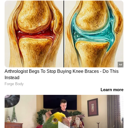
ശിവനും നയൻതാരയും തിരുപ്പതിയിൽ ദർശനം
നടത്തിയത്. ഇതിന്റെ വീഡിയോകളും
സമൂഹമാധ്യമങ്ങളിൽ പ്രചരിച്ചിരുന്നു. ഈ
വീഡിയോയിൽ ക്ഷേത്ര മതിൽക്കെട്ടിനകത്ത്
നയൻതാര ചെരുപ്പ് ധരിച്ച് നടക്കുന്നത്
കാണാമായിരുന്നു. ഇതാണ് വിവാദങ്ങൾക്ക്
വഴിവച്ചത്. ക്ഷേത്ര പരിസരത്ത് ചെരിപ്പിട്ട്
നടക്കാൻ പാടില്ലെന്ന് തിരുപ്പതി ദേവസ്ഥാനം
ബോർഡ് ചീഫ് വിജിലൻസ് സെക്യൂരിറ്റി
ഓഫീസർ നരസിംഹ കിഷോർ പറഞ്ഞതായി
എൻഡിടിവി റിപ്പോർട്ട് ചെയ്യുന്നു. നടി ചെരിപ്പിട്ട്
RECOMMENDED STORIES
നടക്കുന്നത് കണ്ടയുടനെ സുരക്ഷാ ജീവനക്കാർ
അത് വിലക്കിയിരുന്നുവെന്നും
ക്ഷേത്രത്തിനകത്ത് അവർ
ചിത്രങ്ങളെടുത്തെന്നും അതും വിലക്കിയെന്നും
കിഷോർ പറയുന്നു.