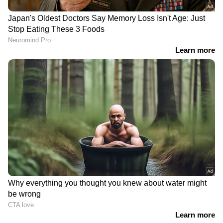
DOWNLOAD APP
സിനിമകളിൽ നിന്ന്
Malayalam OTT Release
വരെ,
Bigg Boss Malayalam Season 7
മുതൽ
Mollywood Celebrity news
,
Exclusive
Interview
വരെ — എല്ലാ
Entertainment
News
ഒരൊറ്റ ക്ലിക്കിൽ. ഏറ്റവും പുതിയ
Movie Release
,
Malayalam Movie Review
,
Box Office Collection
— എല്ലാം ഇപ്പോൾ
നിങ്ങളുടെ മുന്നിൽ. എപ്പോഴും എവിടെയും
എന്റർടൈൻമെന്റിന്റെ താളത്തിൽ ചേരാൻ
ഏഷ്യാനെറ്റ് ന്യൂസ് മലയാളം വാർത്തകൾ
പത്താം തിയതി ആയിരുന്നു വിഘ്‍നേഷ്