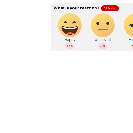
ഒരുപാട് ആളുകളെ, വിശേഷിച്ച്
WD
Web Desk
സമീപിച്ചിട്ടുണ്ട്. അവര്‍ എന്തെങ്ക
അങ്ങനെ ദു:ഖിപ്പിക്കുന്ന സമയം ഉണ
അദ്ദേഹത്തിന് എന്നില്‍ എന്തോ ആ
വേഷം തന്നു. അവിടുന്നങ്ങോട്ട് ഒരു
പഠിച്ചു. അതിന്‍റെ സാങ്കേതികത 
ഏറെ കാലമെടുത്തു. ഒരു പെര്‍ഫെക്റ്
കഥാപാത്രത്തിനും എന്നെ വെല്ലുവിള
അത്രയും ആവേശമുണ്ട്. അര്‍പ്പണമു
കൂടുതല്‍ ഒരു നടന്‍ ആവാനാണ് ഞാന
നടനാണ്. ഒരു നടനാവാനാണ് ഞാന്‍ 
നടനായിരിക്കും.