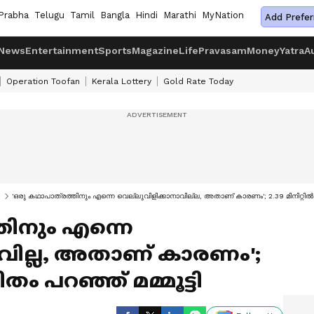
Prabha
Telugu
Tamil
Bangla
Hindi
Marathi
MyNation
Add Prefer
News
Entertainment
Sports
Magazine
Life
Pravasam
Money
Yatra
A
Operation Toofan
Kerala Lottery
Gold Rate Today
'ഒരു കഥാപാത്രത്തിനും എന്നെ വെല്ലുവിളിക്കാനാവില്ല, അതാണ് കാരണം'; 2.39 മിനിറ്റില്‍ ജീ
തിനും എന്നെ
ാവില്ല, അതാണ് കാരണം';
വിതം പറഞ്ഞ് മമ്മൂട്ടി