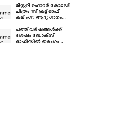
മിസ്റ്ററി ഹൊറര്‍ കോമഡി
ചിത്രം 'സീക്രട്ട് ഓഫ്
കലിംഗ'; ആദ്യ ഗാനം
എത്തി
പത്ത് വർഷങ്ങൾക്ക്
ശേഷം ബോക്സ്
ഓഫീസിൽ തരംഗം
സൃഷ്ടിച്ച സൂര്യ ചിത്രം
'കറുപ്പ്' ഇനി മുതൽ
ഒടിടിയിൽ; സ്ട്രീമിംഗ്
തിയ്യതി പുറത്ത്