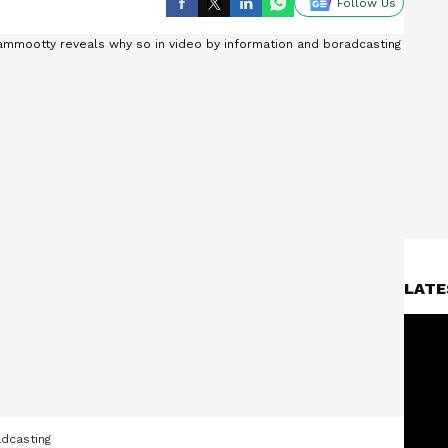
Follow Us
LATE
adcasting