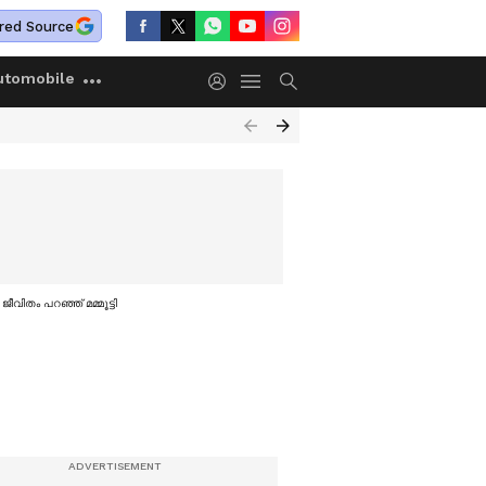
red Source
utomobile
വിതം പറഞ്ഞ് മമ്മൂട്ടി