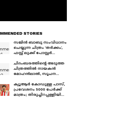
MMENDED STORIES
സജിൻ ബാബു സംവിധാനം
ചെയ്യുന്ന ചിത്രം 'തർക്കം',
ഫസ്റ്റ് ലുക്ക് പോസ്റ്റർ
റിലീസായി
ചിദംബരത്തിന്റെ അടുത്ത
ചിത്രത്തില്‍ നായകൻ
മോഹൻലാല്‍, സൂചന
നല്‍കി സതീഷ്
പൊതുവാള്‍
ക്യൂആർ കോഡുള്ള പാസ്,
പ്രവേശനം 5000 പേർക്ക്
മാത്രം; തിരുച്ചിറപ്പള്ളിയിൽ
സിഎം വിജയ് എത്തും,
തൃഷയെ പിൻ​ഗാമിയായി
പ്രഖ്യാപിക്കുമോ?