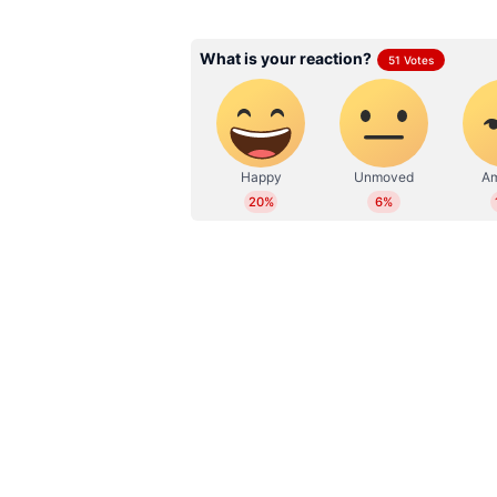
മാന്ത്രികവിദ്യ നിന്‍റെ കയ്യിലുണ്ട
Web Desk
WD
പ്രതീക്ഷിക്കുന്നു. നമ്മുടെ ജീവി
ആഘോഷിക്കുന്ന ഒരു ദിവസമുണ്ടാവുമ
സ്വപ്നങ്ങളിലേക്കുള്ള യാത്ര തുടരാം'