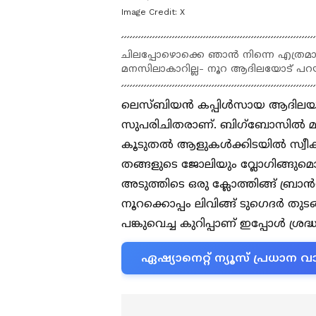
Image Credit:
X
ചിലപ്പോഴൊക്കെ ഞാൻ നിന്നെ എത്രമാത
മനസിലാകാറില്ല- നൂറ ആദിലയോട് പറയു
ലെസ്ബിയൻ കപ്പിൾസായ ആദിലയും
സുപരിചിതരാണ്. ബിഗ്ബോസിൽ 
കൂടുതൽ ആളുകൾക്കിടയിൽ സ്വീക
തങ്ങളുടെ ജോലിയും വ്ലോഗിങ്ങുമെ
അടുത്തിടെ ഒരു ക്ലോത്തിങ്ങ് ബ്രാൻ
നൂറക്കൊപ്പം ലിവിങ്ങ് ടുഗെദർ ത
പങ്കുവെച്ച കുറിപ്പാണ് ഇപ്പോൾ ശ്രദ്
ഏഷ്യാനെറ്റ് ന്യൂസ് പ്രധാ