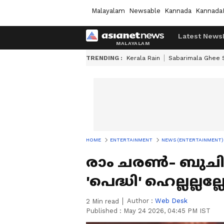
Malayalam
Newsable
Kannada
Kannada
Latest News
TRENDING :
Kerala Rain
Sabarimala Ghee
HOME
ENTERTAINMENT
NEWS (ENTERTAINMENT)
രാം ചരൺ- ബുചി
'പെദ്ധി' ഹെല്ലല്ലല
Author :
Web Desk
2
Min read
Published :
May 24 2026, 04:45 PM IST