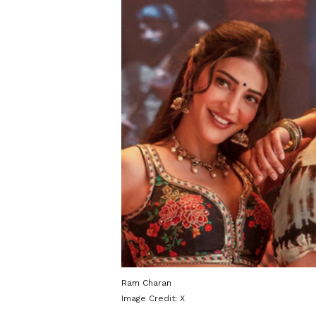
Ram Charan
Image Credit:
X