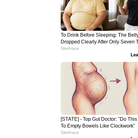
ചിത്രത്തിലെ മറ്റു പ്രധാന കഥാപാത്രങ
ലുക്ക്, ടൈറ്റിൽ ഗ്ലിമ്പ്സ് എന്നിവയ
പറ്റിയിരുന്നു. പാൻ ഇന്ത്യൻ റിലീസാ
ഭാഷകളിലാണ് ചിത്രം പ്രേക്ഷകരുടെ
ബാബു സന, അവതരണം - മൈത്രി മൂവി
നിർമ്മാണം - വെങ്കട സതീഷ് കിലാര
ഇഷാൻ സക്സേന, എക്സിക്യൂട്ടീവ് 
ഛായാഗ്രഹണം - രത്നവേലു, സംഗീത
പ്രൊഡക്ഷൻ ഡിസൈൻ - അവിനാഷ് കൊല
ശബരി.
ഏഷ്യാനെറ്റ് ന്യൂസ് ലൈവ് കാണാ