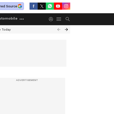
red Source
utomobile
e Today