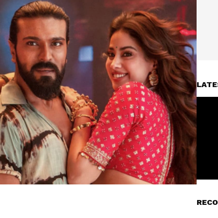
LATE
RECO