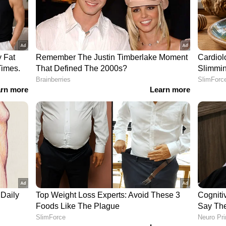
്ങളെ അവതരിപ്പിക്കുന്നത്.ചിത്രത്തിൻ്റെ ഫസ്റ്റ്
ും സമൂഹ മാധ്യമങ്ങളിൽ വലിയ ശ്രദ്ധ പിടിച്ചു
യി തെലുങ്ക്, തമിഴ്, കന്നഡ, മലയാളം, ഹിന്ദി
 മുന്നിലെത്തുന്നത്. രചന, സംവിധാനം -ബുചി
 മേക്കേഴ്‌സ്, സുകുമാർ റൈറ്റിംഗ്സ്,
ു, ബാനർ - വൃദ്ധി സിനിമാസ്, കോ പ്രൊഡ്യൂസർ -
പ്രൊഡ്യൂസർ- വി. വൈ. പ്രവീൺ കുമാർ,
ം - എ ആർ റഹ്മാൻ, എഡിറ്റർ- നവീൻ നൂലി,
്ല, മാർക്കറ്റിംഗ്- ഫസ്റ്റ് ഷോ, പിആർഒ -
ന്‍ ഇവിടെ ക്ലിക് ചെയ്യുക