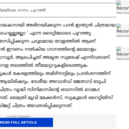
ിമയിലെ ഗാനം പുറത്ത്.
നായകനായി അഭിനയിക്കുന്ന പാൻ ഇന്ത്യൻ ചിത്രമായ
ഹെല്ലല്ലല്ലോ ' എന്ന ടൈറ്റിലോടെ പുറത്തു
്രസിപ്പിക്കുന്ന ചടുലമായ താളത്തിൽ ആണ്
ഹ്മാൻ ഈണം നൽകിയ ഗാനത്തിന്റെ മലയാളം
 തുറവൂർ, ആലപിച്ചത് അമൃത സുരേഷ് എന്നിവരാണ്.
ോള തലത്തിൽ തീയേറ്ററുകളിലെത്തുക.
പുകൾ കേരളത്തിലും തമിഴ്‌നാട്ടിലും പ്രദർശനത്തിന്
യോസ് ആയിരിക്കും. ദേശീയ അവാർഡ് ജേതാവ് ബുചി
ത്രം വൃദ്ധി സിനിമാസിൻ്റെ ബാനറിൽ വെങ്കട
നത്. മൈത്രി മൂവി മേക്കർസ്, സുകുമാർ റൈറ്റിങ്സ്
റ് ചിത്രം അവതരിപ്പിക്കുന്നത്.
READ FULL ARTICLE