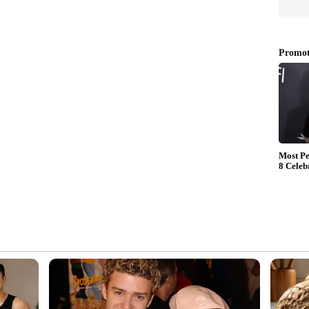
യ 'പെദ്ധി' ആയാണ് രാം ചരൺ വേഷമിട്ടിരിക്കുന്നത്.
ത്തിൽ, ആക്ഷൻ, ഡ്രാമ, റൊമാൻസ്, ത്രിൽ
ണക്കിയാണ് കഥ പറയുന്നത്. ക്രിക്കറ്റ്, ഗുസ്തി,
െ കഥാഗതിയിൽ നിർണ്ണായകമായ സ്ഥാനം ഉണ്ട്.
ൻ രംഗങ്ങൾ ആയിരിക്കും ചിത്രത്തിന്റെ
ചരൺ നടത്തിയ വമ്പൻ ശാരീരിക പരിവർത്തനവും
ിവുഡ് താരം ജാൻവി കപൂർ ആണ് ചിത്രത്തിലെ
മ, ജഗപതി ബാബു, ബോമൻ ഇറാനി എന്നിവരാണ്