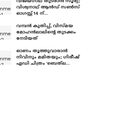
വിജയഗാഥ തുടരാൻ സൂര്യ;
വിശ്വനാഥ് ആൻഡ് സൺസ്
ഓഗസ്റ്റ് 14 ന്
തിയേറ്ററുകളിൽ
വമ്പൻ കുതിപ്പ്, വിസ്‍മയ
മോഹൻലാലിന്റെ തുടക്കം
നേടിയത്
ഓണം തൂത്തുവാരാൻ
നിവിനും മമിതയും; ഗിരീഷ്
എഡി ചിത്രം 'ബെത്‌ലഹേം
കുടുംബ യൂണിറ്റ്'
റിലീസിനൊരുങ്ങുന്നു