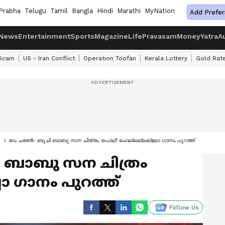
Prabha
Telugu
Tamil
Bangla
Hindi
Marathi
MyNation
Add Prefer
News
Entertainment
Sports
Magazine
Life
Pravasam
Money
Yatra
A
 Scam
US - Iran Conflict
Operation Toofan
Kerala Lottery
Gold Rat
രാം ചരൺ- ബുചി ബാബു സന ചിത്രം 'പെദ്ധി' ഹെല്ലല്ലല്ലോ ഗാനം പുറത്ത്
 ബാബു സന ചിത്രം
്ലോ ഗാനം പുറത്ത്
Follow Us