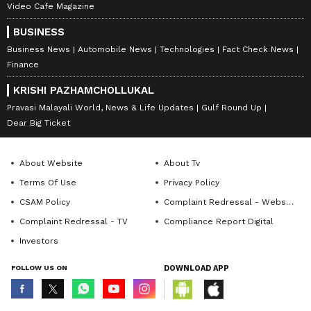
Video Cafe Magazine
BUSINESS
Business News
Automobile News
Technologies
Fact Check News
Finance
KRISHI PAZHAMCHOLLUKAL
Pravasi Malayali World, News & Life Updates
Gulf Round Up
Dear Big Ticket
About Website
About Tv
Terms Of Use
Privacy Policy
CSAM Policy
Complaint Redressal - Website
Complaint Redressal - TV
Compliance Report Digital
Investors
FOLLOW US ON
DOWNLOAD APP