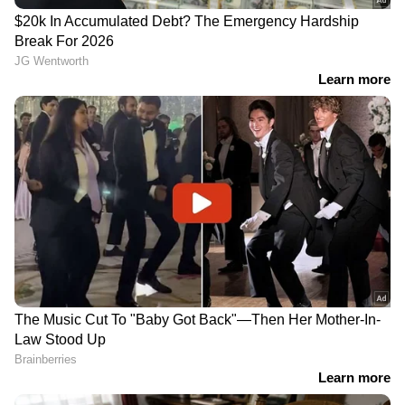
DOWNLOAD APP
RECOMMENDED STORIES
'പൃഥ്വിയുടെ ഗതി
'എന്‍റെ ഗതികേട് കൊണ്ട്