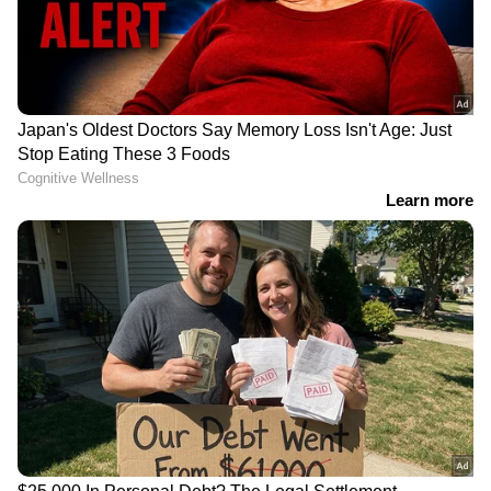
ആരാധകപിന്തുണയാണ് കീര്‍ത്തി
സുരേഷിനെയും അനുപമ പരമേശ്വരനെയും
ദുല്‍ഖര്‍ സല്‍മാനെയും ആദ്യ മൂന്ന്
സ്ഥാനങ്ങളില്‍ എത്തിച്ചത്. ഐപിഎല്‍
കഴിയുമ്പോഴേക്ക് നിലവിലെ ലിസ്റ്റില്‍ സഞ്ജു
മാറ്റം വരുത്തിയേക്കും.
LATEST VIDEOS
യൂണിഫോമിട്ട കള്ളനോ?;
സഹപ്രവർത്തകരിൽ നിന്ന്
ലക്ഷങ്ങൾ തട്ടിയെടുത്ത
പൊലീസുകാരനെതിരെ കേസ്
രാവിലെ പുറപ്പെടേണ്ട വിമാനം 6
മണികൂർ വെെകുമെന്ന്
അറിയിച്ചില്ല; കണ്ണൂർ
വിമാനത്താവളത്തിൽ പ്രതിഷേധം