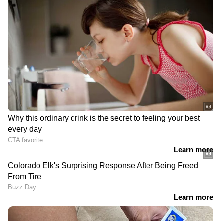
RECOMMENDED STORIES
അല്ലു അല്ല, ഇത് ശരിക്കും
'എകെജി സെന്‍ററില്‍
'മല്ലു അര്‍ജുന്‍'; 'ഹാപ്പി' റീ
ചെന്നു കയറിയത്
റിലീസ് ആഘോഷമാക്കി
ജീവിതത്തിലെ വലിയ
മലയാളികള്‍
മണ്ടത്തരം'; ഇപ്പോള്‍
ബിജെപിക്കൊപ്പമെന്ന്
രാജസേനന്‍