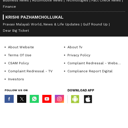
Business News
Automobile News
Technologies
Fact Check News
Finance
KRISHI PAZHAMCHOLLUKAL
Pravasi Malayali World, News & Life Updates
Gulf Round Up
Dear Big Ticket
About Website
About Tv
Terms Of Use
Privacy Policy
CSAM Policy
Complaint Redressal - Website
Complaint Redressal - TV
Compliance Report Digital
Investors
FOLLOW US ON
DOWNLOAD APP
© Copyright 2026 Asianxt Digital Technologies Private Limited (Formerly
known as Asianet News Media & Entertainment Private Limited) | All Rights
Reserved