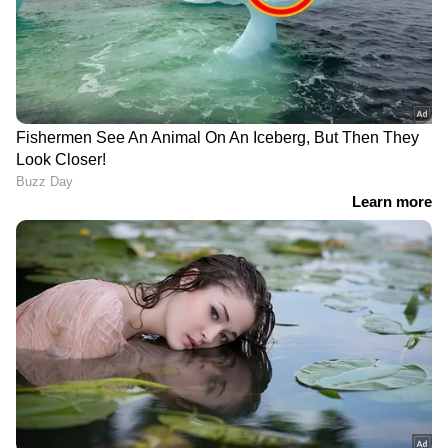
ഭാവി എന്താവുമെന്ന ആശങ്കയിലാണ്
ആരാധകരും ടിവികെ പ്രവർത്തകരും. ഏപ്രിൽ
20 നാണ് ഹർജിയുമായി ബന്ധപ്പെട്ട് വിജയ്‌യോട്
കോടതിയിൽ ഹാജരാവാൻ പറഞ്ഞിരിക്കുന്നത്.
DOWNLOAD APP
RECOMMENDED STORIES