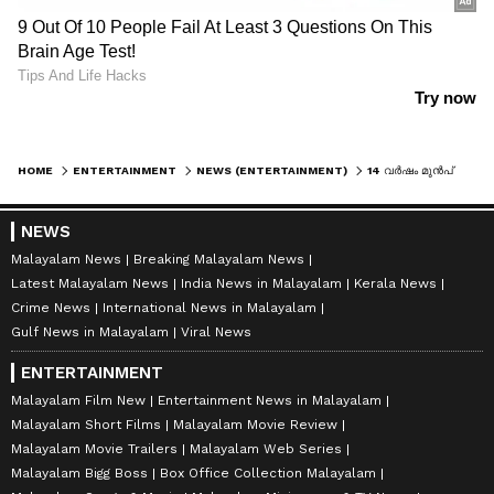
HOME
ENTERTAINMENT
NEWS (ENTERTAINMENT)
14 വര്‍ഷം മുന്‍പ് ഫഹദ് ഫാസില്‍ വാങ്ങിയ പ്രതിഫലം എത്ര? '22 ഫീമെയില്‍ കോട്ടയ'ത്തിലെ പ്രതിഫലം പറഞ്ഞ് നിര്‍മ്മാതാവ്
NEWS
Malayalam News
Breaking Malayalam News
Latest Malayalam News
India News in Malayalam
Kerala News
Crime News
International News in Malayalam
Gulf News in Malayalam
Viral News
ENTERTAINMENT
Malayalam Film New
Entertainment News in Malayalam
Malayalam Short Films
Malayalam Movie Review
Malayalam Movie Trailers
Malayalam Web Series
Malayalam Bigg Boss
Box Office Collection Malayalam