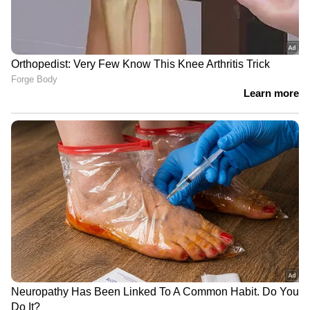
നിതിൻ രാജിന്റെ മരണം; നിതിന്റെ
കുടുംബത്തിന്റെ മൊഴി
വീണ്ടുമെടുക്കും
കനത്ത മഴയിൽ തൃശൂരും വീണു;
ജാഗ്രത നിർദേശം, വിദ്യാഭ്യാസ
സ്ഥാപനങ്ങൾക്ക് ഇന്ന് അവധി