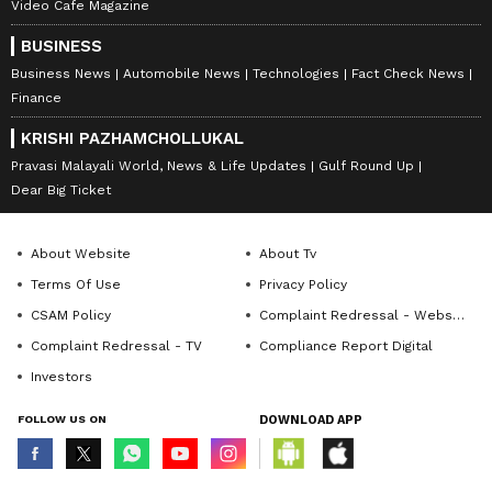
Video Cafe Magazine
BUSINESS
Business News
Automobile News
Technologies
Fact Check News
Finance
KRISHI PAZHAMCHOLLUKAL
Pravasi Malayali World, News & Life Updates
Gulf Round Up
Dear Big Ticket
About Website
About Tv
Terms Of Use
Privacy Policy
CSAM Policy
Complaint Redressal - Website
Complaint Redressal - TV
Compliance Report Digital
Investors
FOLLOW US ON
DOWNLOAD APP