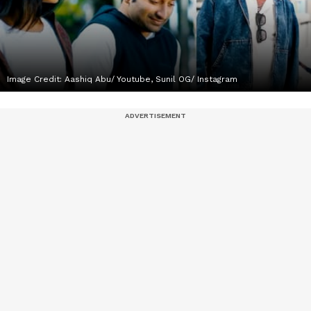
Image Credit:
Aashiq Abu/ Youtube, Sunil OG/ Instagram