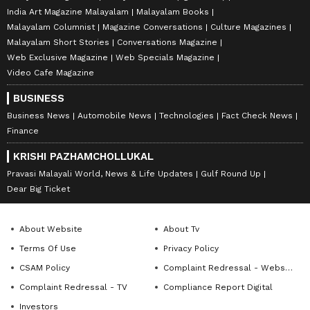
India Art Magazine Malayalam
Malayalam Books
Malayalam Columnist
Magazine Conversations
Culture Magazines
Malayalam Short Stories
Conversations Magazine
Web Exclusive Magazine
Web Specials Magazine
Video Cafe Magazine
BUSINESS
Business News
Automobile News
Technologies
Fact Check News
Finance
KRISHI PAZHAMCHOLLUKAL
Pravasi Malayali World, News & Life Updates
Gulf Round Up
Dear Big Ticket
About Website
About Tv
Terms Of Use
Privacy Policy
CSAM Policy
Complaint Redressal - Website
Complaint Redressal - TV
Compliance Report Digital
Investors