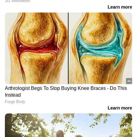
ഓട്ടോയിൽ
ചോദ്യപ്പേപ്പർ ചോർച്ചയ്‌ക്കെതിരെ
രാഹുൽ ഗാന്ധി; ഇന്ന് പ്രയാഗ്‌
രാജിൽ വിദ്യാർത്ഥികളുമായി
സംവാദം