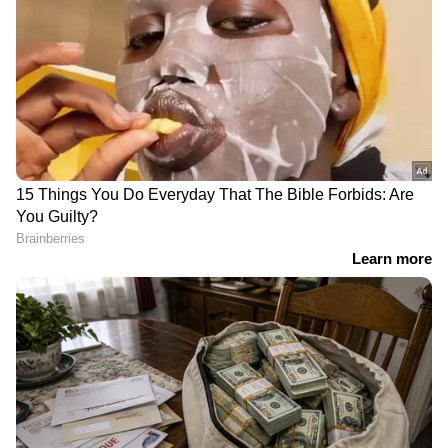
'പുൽച്ചാടിയ്ക്ക് പുല്ല് മാത്രം
പൃഥ്വിരാജ്- പാർവതി ചിത്രം
തിന്നാൽ പോരാ, തലയും
'ഐ നോബഡി' ബുക്കിങ്
തിന്നണം'; പൃഥ്വിരാജ് -
ആരംഭിച്ചു; ജൂലൈ 9
നിസാം ബഷീർ ചിത്രം 'ഐ
മുതൽ തിയേറ്ററുകളിലേക്ക്
നോബഡി' റിലീസ് ടീസർ
പുറത്ത്
പൊന്നാങ്ങളയ്‍ക്ക് പകരം മറ്റാരുണ്ട്;
കനത്ത മഞ്ഞിൽ 4 കിലോമീറ്റർ
സഹോദരിക്ക് വഴിയൊരുക്കി പവൻ
'താന്‍
വ്യായാമവും ഡയറ്റും