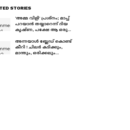
TED STORIES
'അമ്മ വിളി' പ്രശ്നം; മാപ്പ്
പറയാൻ തയ്യാറെന്ന് ദിയ
കൃഷ്ണ, പക്ഷേ ആ ഒരു
കാര്യത്തിൽ മാത്രം
അന്നയാൾ ബ്ലേഡ് കൊണ്ട്
കീറി ! ചിലർ കടിക്കും,
മാന്തും, ഒരിക്കലും
മറക്കില്ല ഞാൻ; 25
വർഷത്തെ
അനുഭവവുമായി രഞ്ജിനി
ഹരിദാസ്