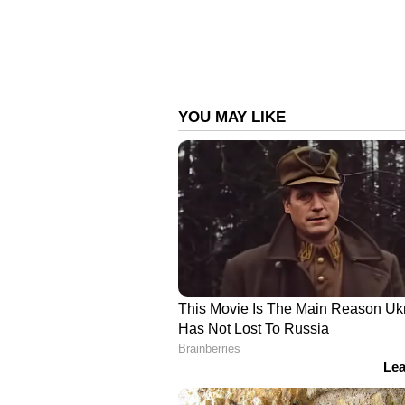
Nithya G Robinson
NG
2018 മുതല്‍ ഏഷ്യാനെറ്റ് ന്യൂസ
ബിരുദവും പോസ്റ്റ് ഗ്രാജുവേറ്റ് 
തുടങ്ങിയ വിഷയങ്ങളില്‍ സ്
മാധ്യമ രം​ഗത്തെ പ്രവർത്ത
പ്രസിദ്ധീകരിച്ചു. വിഷ്വൽ മീഡി