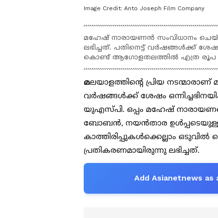
Image Credit:
Anto Joseph Film Company
മഹേഷ് നാരായണൻ സംവിധാനം ചെയ്ത 'പേട
ലഭിച്ചത്. പതിനെട്ട് വർഷങ്ങൾക്ക് ശേഷം
കൊണ്ട് ആഗോളതലത്തില്‍ എത്ര രൂപ കള
മ
ലയാളത്തിന്റെ പ്രിയ നടന്മാരാണ് 
വർഷങ്ങൾക്ക് ശേഷം ഒന്നിച്ചഭിനയിക്ക
യുഎസ്പി. ഒപ്പം മഹേഷ് നാരായണ
ബോബൻ, നയൻതാര ഉൾപ്പടെയുള്ള
കാത്തിരിപ്പുകൾക്കെല്ലാം ഒടുവിൽ മെയ
പ്രതികരണമായിരുന്നു ലഭിച്ചത്.
Add Asianetnews as 