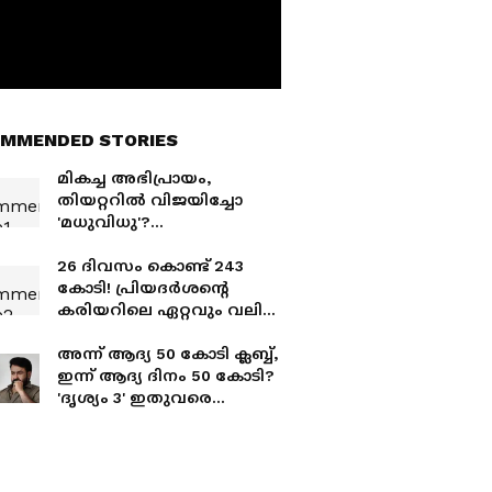
MMENDED STORIES
മികച്ച അഭിപ്രായം,
തിയറ്ററില്‍ വിജയിച്ചോ
'മധുവിധു'?
കണക്കുകളുമായി
നിര്‍മ്മാതാക്കള്‍
26 ദിവസം കൊണ്ട് 243
കോടി! പ്രിയദര്‍ശന്‍റെ
കരിയറിലെ ഏറ്റവും വലിയ
ഹിറ്റ് കേരളത്തില്‍ നിന്ന്
നേടിയത് എത്ര?
അന്ന് ആദ്യ 50 കോടി ക്ലബ്ബ്,
ഇന്ന് ആദ്യ ദിനം 50 കോടി?
'ദൃശ്യം 3' ഇതുവരെ
നേടിയത്