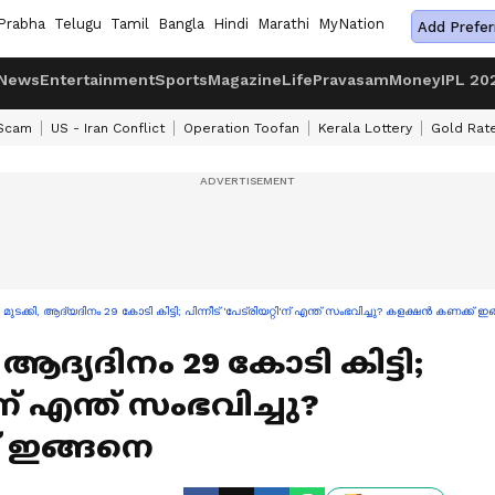
Prabha
Telugu
Tamil
Bangla
Hindi
Marathi
MyNation
Add Prefer
News
Entertainment
Sports
Magazine
Life
Pravasam
Money
IPL 20
 Scam
US - Iran Conflict
Operation Toofan
Kerala Lottery
Gold Rat
മുടക്കി, ആദ്യദിനം 29 കോടി കിട്ടി; പിന്നീട് 'പേട്രിയറ്റി'ന് എന്ത് സംഭവിച്ചു? കളക്ഷൻ കണക്ക് ഇ
 ആദ്യദിനം 29 കോടി കിട്ടി;
ി'ന് എന്ത് സംഭവിച്ചു?
 ഇങ്ങനെ