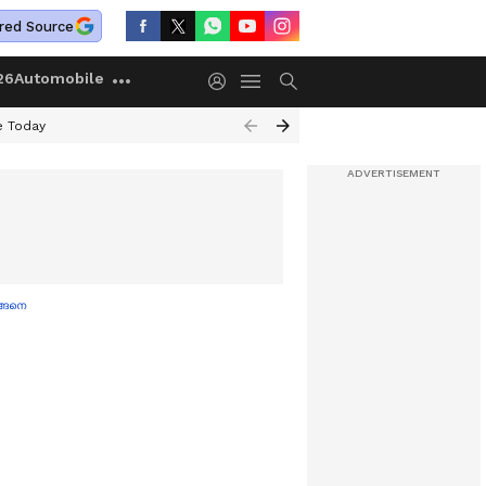
red Source
26
Automobile
e Today
ങ്ങനെ