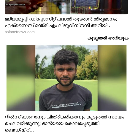
തകർത്തവൾ വിളികളോട്
ഇത് ​ഗം​ഗയുടെ ജീവിതം
കെനീഷ
LATEST VIDEOS
ഒളിവിലിരിക്കുന്ന അർജുൻ
ആയങ്കി പാലിയേക്കര ടോൾ
കടക്കുന്നതിന്റെ ദൃശ്യങ്ങൾ പുറത്ത്