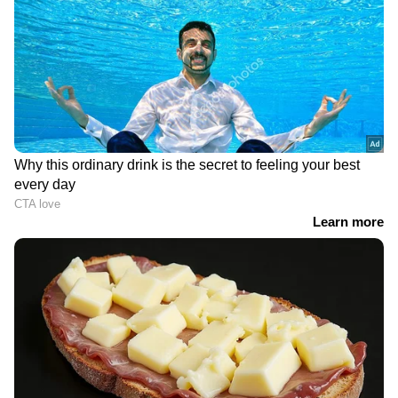
Related Articles
'ഭാവി നോക്കാം, മന്ത്രിസഭയിൽ ജ്യോത്സ്യൻ
കൂടി വേണം'; താൻ റെഡി എന്ന് സന്തോഷ്
പണ്ഡിറ്റ്
'ഇതിലും ഭേദം സിനിമ എടുത്തിടെടാ..';
'അതിരടി'യുടെ പ്രധാനഭാ​ഗങ്ങൾ ഉൾപ്പടെ
ഇൻസ്റ്റാ​ഗ്രാമിൽ, വൻ വിമർശനം