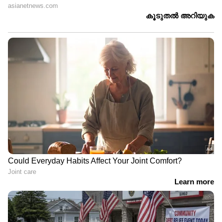
'ഷിജിലിന്റെ കുടുംബം
ആവശ്യപ്പെടുന്ന 10
മത്സ്യത്തൊഴിലാളികളെ കൂടി
തെരച്ചിലിൽ ഉൾപ്പെടുത്തും'