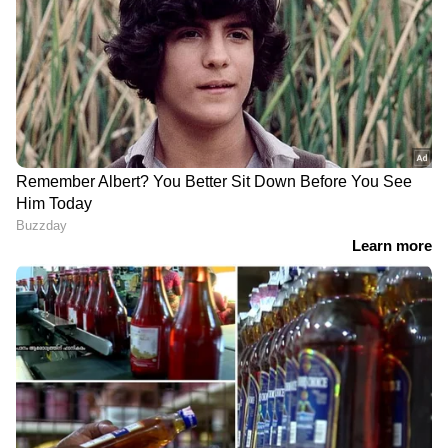
'അമ്മ വിളി' പ്രശ്നം; മാപ്പ്
ഓ​ഗസ്റ്റിൽ നിമിഷ്
പറയാൻ തയ്യാറെന്ന് ദിയ
രവിയുമായി വിവാഹം ?
കൃഷ്ണ, പക്ഷേ ആ ഒരു
അച്ഛന്റെ
കാര്യത്തിൽ മാത്രം
തുറന്നുപറച്ചിലിനെ കുറിച്ച്
അഹാന കൃഷ്ണ
'4-ാം വയസിൽ ലൈം​
മക്കളേയും കൊണ്ട്
ഗികാതിക്രമം, 18ൽ
കടത്തിണ്ണയിൽ, കാവലായ
വിവാഹം, ഭർത്താവിന്
തെരുവ് നായകൾ, ഭിക്ഷ
പരസ്ത്രീ ബന്ധം, ​ഗർഭം
യാചിച്ച അമ്മ, അവരെ
അലസി'; കുടുംബം
ഏറ്റെടുത്തൊരു അച്ഛൻ;