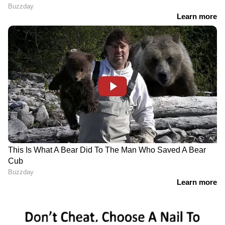
ക്ലിക് ചെയ്യുക
LATEST VIDEOS
അതിഥി തൊഴിലാളികളെ
ബന്ദിയാക്കി ഫോണും പണവും
കവര്‍ന്ന സംഭവം; പ്രതികള്‍
പിടിയില്‍
ഏഴ് മാസം മുമ്പ് 20 പവൻ സ്വർണ്ണം
മോഷണം പോയ കേസിലെ
രണ്ടാമത്തെ പ്രതിയും പിടിയിൽ |
Theft | Arrest