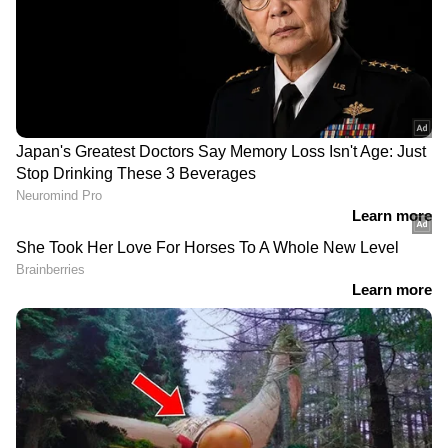
RECOMMENDED STORIES
'വാഴ'യോ, വാഴയൊക്കെ
പിറന്നത് പുതുചരിത്രം!
'ജോര്‍ജുകുട്ടി' എപ്പോഴേ
കളക്ഷനും
വീഴ്ത്തി; ആ റെക്കോര്‍ഡ്
ബിസിനസുമായി നേട്ടം
ബുക്കിലേക്ക് 'ദൃശ്യം 3'
കൊയ്‍ത് 'ദൃശ്യം 3'; 22-ാം
ദിനം പ്രഖ്യാപനവുമായി
ആശിര്‍വാദ് സിനിമാസ്