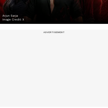
Arjun Sarja
Image Credit:
X