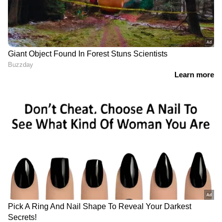
ബജറ്റ് വെറും 7 കോടി;
100 കോടിയിലേക്കുള്ള
കളക്ഷന്‍ 300 മടങ്ങ്!
ചുവടോ? ബോക്സ്
സിനിമാ ലോകത്തെ
ഓഫീസിൽ കുതിച്ച്
ഞെട്ടിച്ച് ഒരു വമ്പന്‍
മോളിവുഡ് ടൈംസ്-
വിജയം
കളക്ഷൻ കണക്ക്
ഏഷ്യാനെറ്റ് ന്യൂസ് ലൈവ് കാണാന്‍ ഇവിടെ