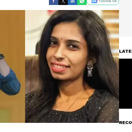
Follow Us
LATE
RECO