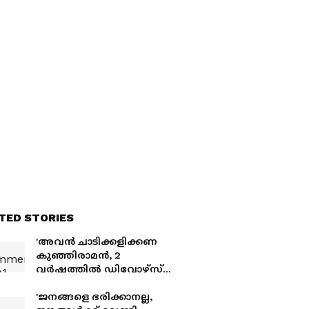
TED STORIES
'അവൻ ചാടിക്കളിക്കണ
കുഞ്ഞിരാമൻ, 2
വർഷത്തിൽ ഡിവോഴ്സ്
ഉറപ്പ്'; പ്രവചനം
നടത്തിയാൾക്ക് കണക്കിന്
'ജനങ്ങളെ ഭരിക്കാനല്ല,