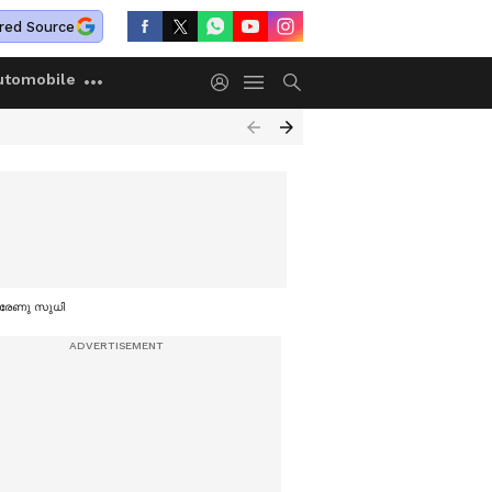
red Source
utomobile
ഞ് രേണു സുധി