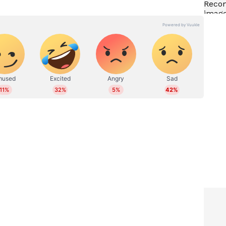
ിളിച്ചിട്ടില്ല. അന്നത്തെ പ്രശ്നത്തിന് ശേഷം
്നുവെന്ന് പറയാൻ വിളിച്ചു. അറിഞ്ഞോ ഇല്ലയോ
ന് പോലും അവൻ വിളിച്ച് ചോ​ദിച്ചില്ല", എന്നാണ്
ക്കണം. നന്നായിട്ട് തന്നെ കുറച്ച് നാള് കൂടി
്നരുത്. അതായത് എന്നെ കാന്‍സര്‍
 കീഴ്പ്പെടുത്തണം. അതിന് എല്ലാവരുടെയും
കുന്ന ഒരുപാട് പേരുണ്ട്. അവരുടെ പ്രാര്‍ത്ഥനയും
്‍ത്ഥനയും ഞാന്‍ ചോദിക്കും", എന്നും രേണു സുധി