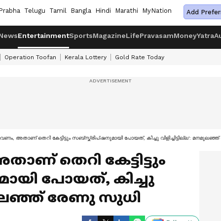
Prabha
Telugu
Tamil
Bangla
Hindi
Marathi
MyNation
Add Prefer
News
Entertainment
Sports
Magazine
Life
Pravasam
Money
Yatra
A
Operation Toofan
Kerala Lottery
Gold Rate Today
ം, അതാണ് തെറി കേട്ടിട്ടും സബ്സ്ക്രിപ്ഷനുമായി പോയത്, കിച്ചു വിളിച്ചിട്ടില്ല': മനമുലഞ്
ണ് തെറി കേട്ടിട്ടും
മായി പോയത്, കിച്ചു
മനമുലഞ്ഞ് രേണു സുധി