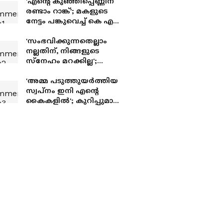
'എന്റെ കുഞ്ഞിപ്പെണ്ണിന്
രണ്ടാം റാങ്ക്'; മകളുടെ
നേട്ടം പങ്കുവെച്ച് കെ എസ്
മനീഷ
'സംഭവിക്കുന്നതെല്ലാം
നല്ലതിന്, നിങ്ങളുടെ
സ്നേഹം മറക്കില്ല';
പത്തരമാറ്റിൽ നിന്നും
മാറിയതിനെക്കുറിച്ച്
'അമ്മ പടുത്തുയർത്തിയ
സ്‍മിത സാമുവൽ
സ്വപ്‍നം ഇനി എന്‍റെ
കൈകളിൽ'; കുറിപ്പുമായി
സൗഭാഗ്യ