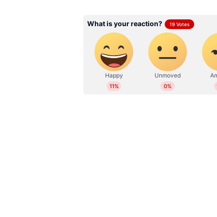
"എന്നെ ഇതുവരെ വിളിച്ചില്ല. ഞാനും വ
റിതപ്പനെ പുറത്ത് കൊണ്ടു പോകുന
എന്നൊന്നും അറിയില്ല. സത്യമാണോന്
രേണു സുധി പറഞ്ഞത്. "എനിക്ക് ജീവി
ജീവിക്കണം. എന്നെ കാന്‍സന്‍ തിന
കീഴ്പ്പെടുത്തരുത്. ഞാന്‍ അതിനെ
പ്രാര്‍ത്ഥന വേണം. എന്നെ സ്നേഹിക്
എന്നെ സ്നേഹിക്കാത്തവരുടെ പ്രാര
കൂട്ടിച്ചേർത്തു.