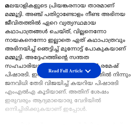
മ
ലയാളികളുടെ പ്രിയങ്കരനായ താരമാണ്
മമ്മൂട്ടി. അഞ്ച് പതിറ്റാണ്ടോളം നീണ്ട അഭിനയ
ജീവിതത്തിൽ ഏറെ വ്യത്യസ്ഥമായ
കഥാപാത്രങ്ങൾ ചെയ്ത്, വില്ലനെന്നോ
നായകനെന്നോ ഇല്ലാതെ ഏത് കഥാപാത്രവും
അഭിനയിച്ച് ഞെട്ടിച്ച് മുന്നോട്ട് പോകുകയാണ്
മമ്മൂട്ടി. അദ്ദേഹത്തിന്റെ സന്തത
സഹചാരിയായിരിയായിരുന്നു നടൻ രമേഷ്
Read Full Article
പിഷാരടി. ഇന്ന് പാലക്കാട് മണ്ഡലത്തിൽ നിന്നും
ജനവിധി തേടി വിജയിച്ച് കയറിയ പിഷാരടി
എംഎൽഎ കൂടിയാണ്. അതിന് ശേഷം
ഇരുവരും ആദ്യമായൊരു വേദിയിൽ
ഒന്നിച്ചിരിക്കുകയാണ് ഇപ്പോൾ.
ലണ്ടനില്‍ വച്ച് നടന്ന ആനന്ദ് ടിവി അവാർഡ്
വേദിയിലാണ് രമേഷ് പിഷാരടിയും മമ്മൂട്ടിയും