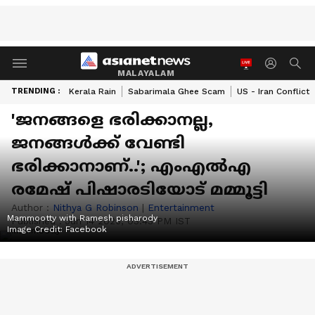
MALAYALAM
TRENDING :
Kerala Rain
Sabarimala Ghee Scam
US - Iran Conflict
'ജനങ്ങളെ ഭരിക്കാനല്ല,
ജനങ്ങള്‍ക്ക് വേണ്ടി
ഭരിക്കാനാണ്..'; എംഎൽഎ
രമേഷ് പിഷാരടിയോട് മമ്മൂട്ടി
Author :
Nithya G Robinson
|
Entertainment
Mammootty with Ramesh pisharody
Published :
Jun 14 2026, 03:43 PM IST
Image Credit:
Facebook