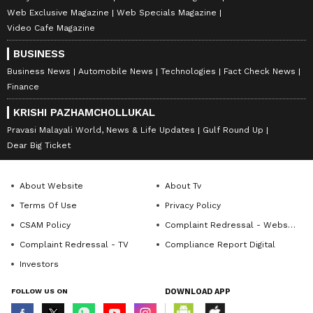
Web Exclusive Magazine
Web Specials Magazine
Video Cafe Magazine
BUSINESS
Business News
Automobile News
Technologies
Fact Check News
Finance
KRISHI PAZHAMCHOLLUKAL
Pravasi Malayali World, News & Life Updates
Gulf Round Up
Dear Big Ticket
About Website
About Tv
Terms Of Use
Privacy Policy
CSAM Policy
Complaint Redressal - Website
Complaint Redressal - TV
Compliance Report Digital
Investors
FOLLOW US ON
DOWNLOAD APP