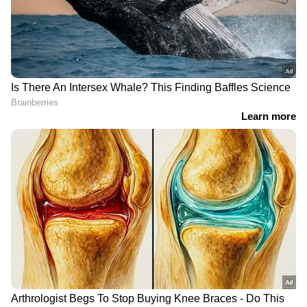
സാരിയുടുത്ത് വരുന്ന
പറ്റിയിട്ടില്ലേ?'; രേണുവിനെ
ആർട്ടിസ്റ്റാണ് ഞാൻ';
വിമർശിച്ച കിച്ചുവിനെതിരെ
ദുരനുഭവം പങ്കുവച്ച്
ശാരിക
അഞ്ജു അരവിന്ദ്
'രാവിലെ 6.30 മുതൽ രാത്രി
ട്രഡീഷണൽ ഹിന്ദു
11 വരെ മരുന്നുകള്‍, ഒരു
വധുവായി ബിന്നി, വിജയ്
ബാഗ് നിറയെ
ദേവരക്കൊണ്ട സ്റ്റൈലിൽ
മരുന്നുമായാണ് ഷൂട്ടിന്
നൂബിൻ; വീഡിയോ
പോകുന്നത്'; രോഗാവസ്ഥ
വൈറൽ
പറഞ്ഞ് നടന്‍ കിഷോര്‍
പീതാംബരന്‍