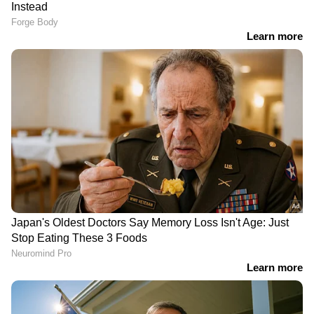
LATEST VIDEOS
'നമ്മുടെ KSRTC ബസിൽ
കണ്ടക്ടർമാരും ഡ്രൈവർമാരും ഒരു
തുള്ളി വെള്ളം ബസിൽ ഒഴിക്കുന്നത്
കണ്ടിട്ടുണ്ടോ?'
അമിത് ഷാ യുടെ മറുപടി
ആവശ്യപ്പെട്ടുള്ള പ്രതിപക്ഷത്തിൻ്റെ
പ്രതിഷേധം; പാർലമെൻ്റ് ഇന്നും
സ്തംഭിച്ചു