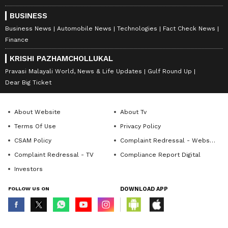
BUSINESS
Business News
Automobile News
Technologies
Fact Check News
Finance
KRISHI PAZHAMCHOLLUKAL
Pravasi Malayali World, News & Life Updates
Gulf Round Up
Dear Big Ticket
About Website
About Tv
Terms Of Use
Privacy Policy
CSAM Policy
Complaint Redressal - Website
Complaint Redressal - TV
Compliance Report Digital
Investors
FOLLOW US ON
DOWNLOAD APP
© Copyright 2026 Asianxt Digital Technologies Private Limited (Formerly