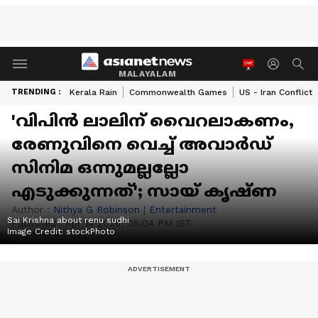
MALAYALAM
TRENDING :
Kerala Rain
Commonwealth Games
US - Iran Conflict
'വിപിൻ ലാലിന് വൈറലാകണം,
രേണുവിനെ വെച്ച് അവാർഡ്
സിനിമ ഒന്നുമല്ലല്ലോ
എടുക്കുന്നത്'; സായ് കൃഷ്ണ
Author :
Nithya G Robinson
|
Entertainment
Sai Krishna about renu sudhi
Published :
Apr 14 2026, 08:04 PM IST
Image Credit:
stockPhoto