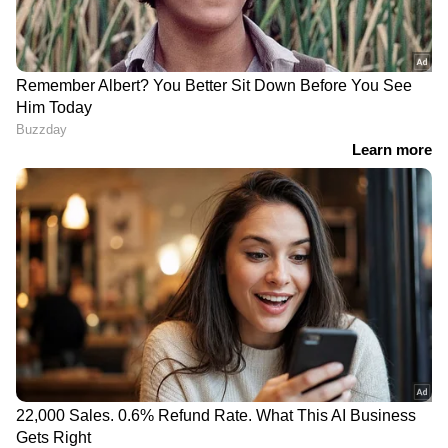
കള്ളുഷാപ്പുകൾക്ക് ഇനി മുതൽ
ഭക്ഷ്യസുരക്ഷ ലൈസൻസ്
നിർബന്ധം
ദില്ലിയിൽ ശക്തമായ മഴ;
പലയിടത്തും ​ഗതാ​ഗതക്കുരുക്ക്