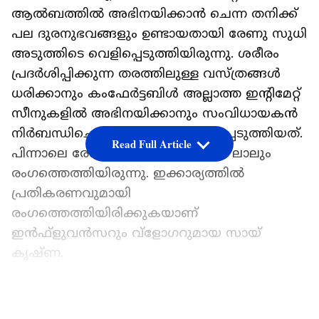
ആൽബത്തിൽ അഭിനയിക്കാൻ ചെന്ന തനിക്ക്
പല ദുരനുഭവങ്ങളും ഉണ്ടായതായി രേണു സുധി
അടുത്തിടെ വെളിപ്പെടുത്തിയിരുന്നു. ശരീരം
പ്രദർശിപ്പിക്കുന്ന തരത്തിലുള്ള വസ്ത്രങ്ങൾ
ധരിക്കാനും കംഫേർട്ടബിൾ അല്ലാത്ത ഇന്റിമേറ്റ്
സീനുകളിൽ അഭിനയിക്കാനും സംവിധായകൻ
നിർബന്ധിച്ചെന്നാണ് രേണു വെളിപ്പെടുത്തിയത്.
Read Full Article
പിന്നാലെ രേണുവിനെതിരെ വിപിൻ ലാലും
രംഗത്തെത്തിയിരുന്നു. ഇക്കാര്യത്തിൽ
പ്രതികരണവുമായി
രംഗത്തെത്തിയിരിക്കുകയാണ്
ഇൻഫ്ളുവൻസറും വ്ളോഗറുമായ സായ്
കൃഷ്ണ.
ഏഷ്യാനെറ്റ് ന്യൂസ് പ്രധാന വാർത്താ സ്രോതസായി
തെരഞ്ഞെടുക്കുക
LATEST VIDEOS