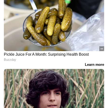
'ഒരു അസുഖവുമില്ല,
'അങ്ങേയ്ക്കുണ്ടായ
ഇതൊക്കെ ചുമ്മാ
വിഷമത്തിന്..'; ബിഷപ്പ്
പ്രൊമോഷന് വേണ്ടി';
നോബിൾ ഫിലിപ്പിനോട്
പരിഹസിക്കുന്നവരോട്
മാപ്പ് പറഞ്ഞ് രേണു സുധി
ശ്രീക്കുട്ടിക്ക് പറയാനുള്ളത്
Related Articles
'എന്നെ സുടാപ്പിയാക്കിക്കോ, ജയിൽ
ആണുങ്ങൾക്കുള്ളത്'; വിമർശനങ്ങൾക്ക്
ഷിയാസ് കരീമിന്റെ മറുപടി
കയാദു ലോഹർ ഒന്ന് വെള്ളം കുടിച്ചതാ..;
'ഇവൾക്ക് ലുക്കേ ഉള്ളൂ, സിവിക്
സെൻസില്ലെ'ന്ന് കമന്റുകൾ ! വിമർശനം
LATEST VIDEOS