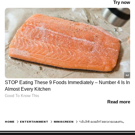
HOME
ENTERTAINMENT
MINISCREEN
'വിപിൻ ലാലിന് വൈറലാകണം, രേണുവിനെ വെച്ച് അവാർഡ് സിനിമ ഒന്നുമല്ലല്ലോ എടുക്കുന്നത്'; സായ് കൃഷ്ണ