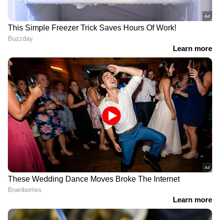
'രോഗം സാരമായി
'2000, 3000 എന്നൊക്കെ
ബാധിച്ചെന്ന് മെഡിക്കൽ
പറയുന്നു, കുരുക്കിൽ
റിപ്പോർട്ട്, രേണു വേദനയും
പെട്ട് കിടക്കുകയാണ്,
ഭയവും
ശ്രദ്ധ വേണം';
ഉള്ളിലൊതുക്കുന്നു';
മുന്നറിയിപ്പുമായി ആര്യ
അസുഖവിവരം പറഞ്ഞ്
ബഡായി
ഫിറോസ്