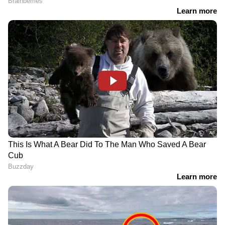
ജയറാമിനെ പരിഹസിച്ച് ബി​
ജിഷിനെ കുറിച്ച്
ഗ് ബോസ് താരം
മനംനിറഞ്ഞ് അമേയ
രണ്ടര മാസം ഗർഭിണി,
റസൂൽ
രണ്ട് കൈയും
പൂക്കുട്ടിക്കൊപ്പമുള്ള
ഒടിയണമെങ്കില്‍ എന്ത്
ചിത്രം പങ്കുവച്ച് സജ്‌ന;
കുസൃതിയായിരിക്കുമെന്നാണ്
വിവാഹം
അന്ന് ചിന്തിച്ചത്, ഇങ്ങനെ
കഴിഞ്ഞോയെന്ന്
സ്വപ്നത്തിൽ പോലും
കമന്റുകൾ
കരുതിയില്ല; പ്രതികരിച്ച്
ഗ്രീഷ്മ ബോസും ഭർത്താവും