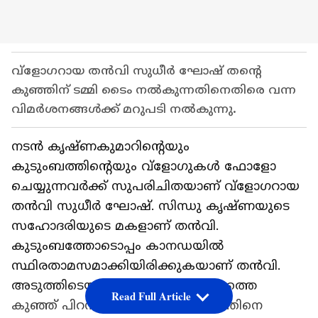
വ്ളോഗറായ തൻവി സുധീർ ഘോഷ് തന്‍റെ
കുഞ്ഞിന് ടമ്മി ടൈം നൽകുന്നതിനെതിരെ വന്ന
വിമർശനങ്ങൾക്ക് മറുപടി നൽകുന്നു.
നടൻ കൃഷ്‍ണകുമാറിന്റെയും
കുടുംബത്തിന്റെയും വ്ളോഗുകൾ ഫോളോ
ചെയ്യുന്നവർക്ക് സുപരിചിതയാണ് വ്ളോഗറായ
തൻവി സുധീർ ഘോഷ്. സിന്ധു കൃഷ്‍ണയുടെ
സഹോദരിയുടെ മകളാണ് തൻവി.
കുടുംബത്തോടൊപ്പം കാനഡയിൽ
സ്ഥിരതാമസമാക്കിയിരിക്കുകയാണ് തൻവി.
അടുത്തിടെയാണ് ഇവർക്ക് രണ്ടാമത്തെ
Read Full Article
കുഞ്ഞ് പിറന്നത്. ഇപ്പോഴിതാ കുഞ്ഞിനെ