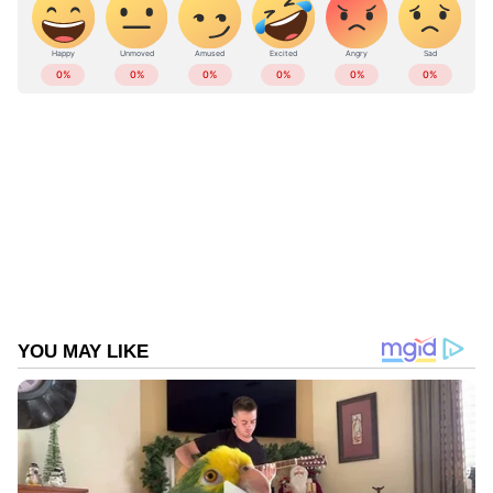
ABOUT THE AUTHOR
Web Desk
WD
Published :
Dec 20 2023, 10:42 PM IST
Follow Us