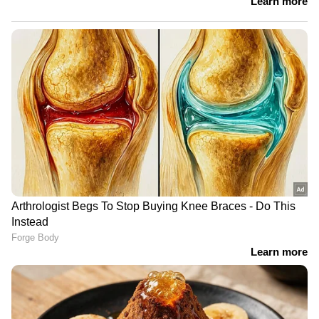
ശ്രദ്ധിക്കുക: ആരോഗ്യ വിദഗ്ധന്റെയോ
ന്യൂട്രീഷനിസ്റ്റിന്റെയോ ഉപദേശം തേടിയ ശേഷം
മാത്രം ആഹാരക്രമത്തില്‍ മാറ്റം വരുത്തുക.
Also read: പ്രമേഹത്തെ നിയന്ത്രിക്കാന്‍
രാവിലെ കുടിക്കാം ഈ എട്ട് പാനീയങ്ങള്‍...
youtubevideo