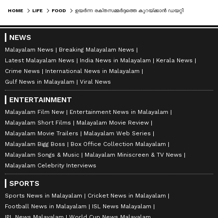
HOME
LIFE
FOOD
ഉയര്‍ന്ന രക്തസമ്മര്‍ദ്ദത്തെ കുറയ്ക്കാന്‍ ഡയറ്റില്‍ ഉള്‍പ്പെടുത്താം ഈ നാല് പാനീയങ്ങള്‍...
NEWS
Malayalam News
Breaking Malayalam News
Latest Malayalam News
India News in Malayalam
Kerala News
Crime News
International News in Malayalam
Gulf News in Malayalam
Viral News
ENTERTAINMENT
Malayalam Film New
Entertainment News in Malayalam
Malayalam Short Films
Malayalam Movie Review
Malayalam Movie Trailers
Malayalam Web Series
Malayalam Bigg Boss
Box Office Collection Malayalam
Malayalam Songs & Music
Malayalam Miniscreen & TV News
Malayalam Celebrity Interviews
SPORTS
Sports News in Malayalam
Cricket News in Malayalam
Football News in Malayalam
ISL News Malayalam
IPL News Malayalam
World Cup News Malayalam