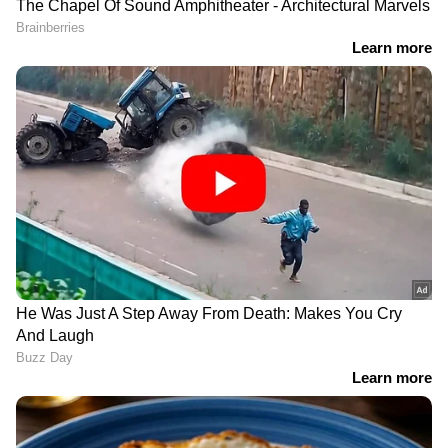
കുറയ്ക്കാന്‍ സഹായിക്കും.
RECOMMENDED STORIES
മൂന്ന്...
കരളിന്റെ ആരോഗ്യം
കരളിന്റെ ആരോഗ്യത്തിന്
മെച്ചപ്പെടുത്തുന്നതിന്
ഗ്രീൻ ടീ മികച്ചതോ?
ദിവസവും ഡയറ്റിൽ
പ്രധാനമായും
ഉൾപ്പെടുത്തേണ്ട 4 ഔഷധ
അറിയേണ്ടത്
ചായകൾ