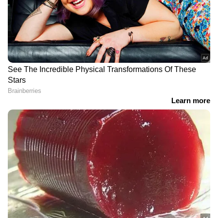
ബീറ്റ്റൂട്ട് സൂപ്പറാണ്,
ഫ്ലാക്സ് സീഡ് ദിവസവും
പതിവായി കഴിച്ചാൽ
കഴിക്കുന്നതിന്റെ പ്രധാന
ലഭിക്കുന്ന 7 ആരോ​ഗ്യ​
ഗുണങ്ങൾ
ഗുണങ്ങൾ
മഞ്ഞളാണ് ആദ്യമായി ഈ പട്ടികയില്‍
ഉള്‍പ്പെടുന്നത്. കുര്‍കുമിന്‍ എന്ന