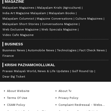
MAGAZINE
Malayalam Magazines
Malayalam Krishi (Agriculture)
India Art Magazine Malayalam
Malayalam Books
Malayalam Columnist
Magazine Conversations
Culture Magazines
Malayalam Short Stories
Conversations Magazine
Web Exclusive Magazine
Web Specials Magazine
Video Cafe Magazine
BUSINESS
Business News
Automobile News
Technologies
Fact Check News
Finance
KRISHI PAZHAMCHOLLUKAL
Pravasi Malayali World, News & Life Updates
Gulf Round Up
Dear Big Ticket
About Website
About Tv
Terms Of Use
Privacy Policy
CSAM Policy
Complaint Redressal - Website