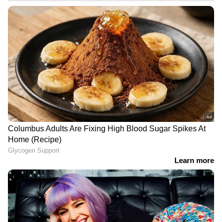
DOWNLOAD APP
RECOMMENDED STORIES
ദിവസവും ലെമൺ ടീ
വെള്ളരിക്കയോ
കുടിക്കുന്നതിന്റെ 5
തണ്ണിമത്തനോ : ചൂട്
ആരോഗ്യ ഗുണങ്ങൾ
കാലത്ത് ഏറ്റവും നല്ലത്
ഏതാണ്?