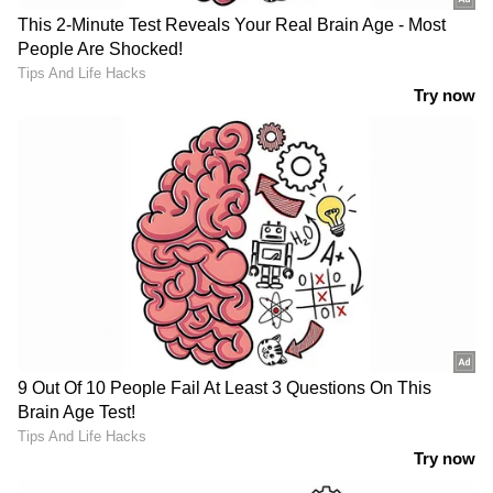
വെളുത്തുള്ളിയാണ് നാലാമതായി ഈ
പട്ടികയില്‍ ഉള്‍പ്പെടുന്നത്. വെളുത്തുള്ളിയില്‍
അടങ്ങിയിരിക്കുന്ന ആലിസിനും മറ്റ് ആന്‍റി
ഓക്സിഡന്‍റുകളും ഹൃദയാരോഗ്യത്തിന് ഗുണം
ചെയ്യും. രോഗ പ്രതിരോധശേഷി കൂട്ടാനും ഇത്
ഗുണം ചെയ്യും.
അഞ്ച്...