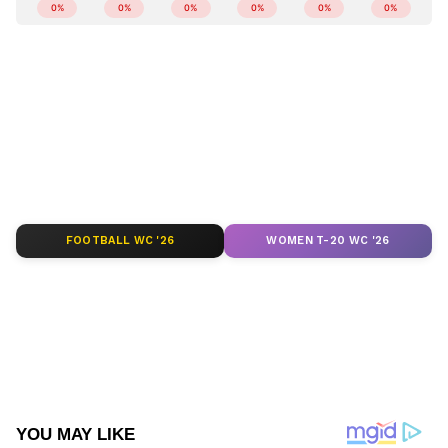
ABOUT THE AUTHOR
Web Desk
WD
ഹൃദയാരോഗ്യം
Follow Us
FOOTBALL WC '26
WOMEN T-20 WC '26